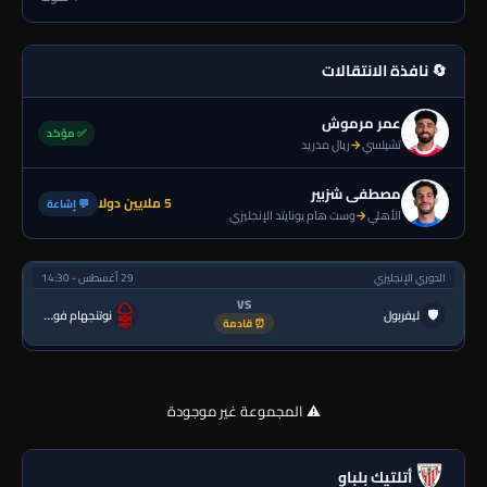
🔄 نافذة الانتقالات
عمر مرموش
✅ مؤكد
تشيلسي
→
ريال مدريد
مصطفى شزبير
5 ملايين دولا
💬 إشاعة
الأهلي
→
وست هام يونايتد الإنجليزي
الدوري الإنجليزي
29 أغسطس - 14:30
VS
🛡
ليفربول
نوتنجهام فورست
⏰ قادمة
⚠️ المجموعة غير موجودة
أتلتيك بلباو