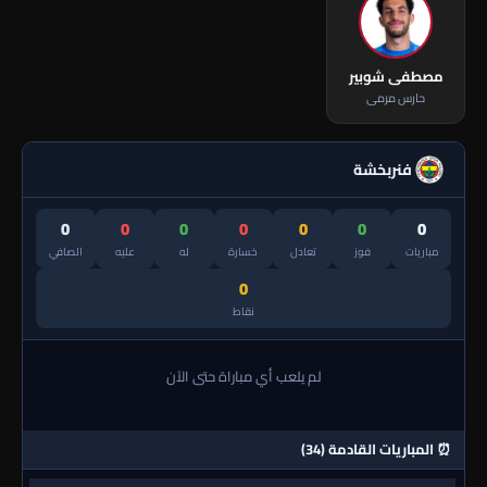
مصطفى شوبير
حارس مرمى
فنربخشة
0
0
0
0
0
0
0
مباريات
فوز
تعادل
خسارة
له
عليه
الصافي
0
نقاط
لم يلعب أي مباراة حتى الآن
⏰ المباريات القادمة (34)