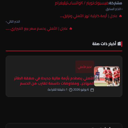
فيسبوك
تويتر / X
واتساب
تيليغرام
مشاركة:
‹ الخبر السابق
🔥 عاجل | أزمة كارثية تهز الأهلي وتزلزل…
الخبر التالي ›
🔥 عاجل | الأهلي يحسم سعر بيع الفيراري..…
📰 أخبار ذات صلة
اخبار الأهلي
الأهلي يصطدم بأزمة مالية جديدة في صفقة الطائر
المهاجر.. ومفاوضات حاسمة تقترب من الحسم
6 يوليو 2026
1 دقيقة للقراءة