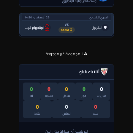
وست هام يونايتد الإنجليزي
الدوري الإنجليزي
29 أغسطس - 14:30
VS
🛡
ليفربول
نوتنجهام فورست
⏰ قادمة
⚠️ المجموعة غير موجودة
أتلتيك بلباو
0
0
0
0
0
مباريات
فوز
تعادل
خسارة
له
0
0
0
عليه
الصافي
نقاط
لم يلعب أي مباراة حتى الآن