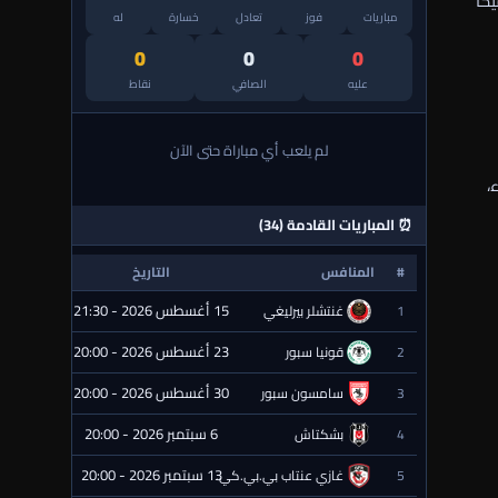
يكا
مباريات
فوز
تعادل
خسارة
له
0
0
0
عليه
الصافي
نقاط
لم يلعب أي مباراة حتى الآن
،
⏰ المباريات القادمة (34)
#
المنافس
التاريخ
الحالة
15 أغسطس 2026 - 21:30
1
غنتشلر بيرليغي
⏰ قادمة
23 أغسطس 2026 - 20:00
2
قونيا سبور
⏰ قادمة
30 أغسطس 2026 - 20:00
3
سامسون سبور
⏰ قادمة
6 سبتمبر 2026 - 20:00
4
بشكتاش
⏰ قادمة
13 سبتمبر 2026 - 20:00
5
غازي عنتاب بي.بي.كي.
⏰ قادمة