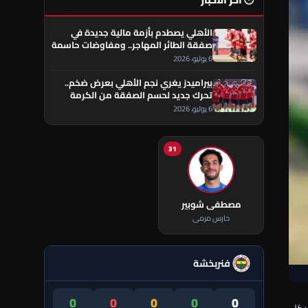
🕐 آخر الأخبار
الأهلي يصطدم بأزمة مالية جديدة في
صفقة الطائر المهاجر.. ومفاوضات حاسمة
تقترب من الحسم
6 يوليو، 2026
بيراميدز يغري نجم الأهلي بعرض ضخم..
تحرك جديد لحسم الصفقة من الكرمة
العراقي
6 يوليو، 2026
31
مصطفى شوبير
حارس مرمى
فنربخشة
0
0
0
0
0