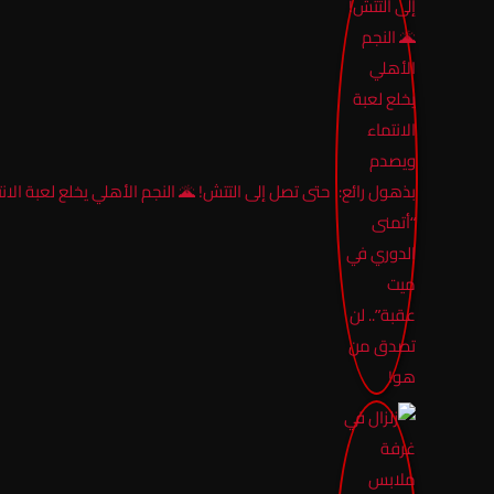
حتى تصل إلى التتش! 🌋 النجم الأهلي يخلع لعبة ال