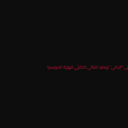
“الجاني” ويطرد الثنائي الكارثي لنهاية الموسم!