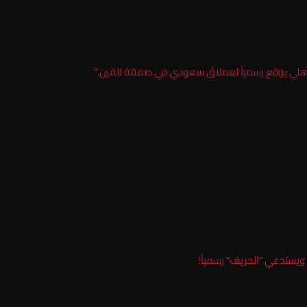
الأهلي يوقع رسمياً لعملاق سعودي في صفقة القرن.”
 ويستدعي “الحريف” رسمياً!