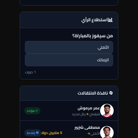
📊
استطلاع الرأي
من سيفوز بالمباراة؟
الأهلي
الزمالك
1 صوت
🔄 نافذة الانتقالات
عمر مرموش
✅ مؤكد
تشيلسي
→
ريال مدريد
مصطفى شزبير
5 ملايين دولا
💬 إشاعة
الأهلي
→