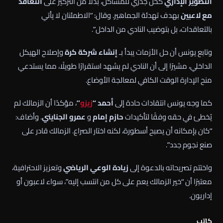
التطوير الإداري
كحل جذري للمشاكل، بدلاً من التركيز على
التعاقد
مع لاعبين
بهدف تهدئة الجماهير. وقال: “الاطمئنان لا يأتي
بالتعاقدات، بل بتوضيب النادي من الداخل”.
وتابع يونس أن حل الأزمات يبدأ بـ
إنشاء شركة كرة
وإصلاح الهيكل
الداخلي، مشيرًا إلى أن النادي لم يشهد استقرارًا طويلًا، مما يستدعي
منح الإدارة الوقت الكافي لمعالجة الأوضاع.
كما وجه يونس انتقادات حادة إلى
أحمد “
زيزو
”
، مؤكدًا أن الزمالك لم
يُخطئ في حقه وفقًا لتأكيدات
حازم إمام
و
عمرو الجنايني
. وأضاف:
“كان بإمكانه أن يصبح أسطورة، لكنه اختار الصراع. الزمالك قادر على
صنع نجوم جدد”.
واختتم تصريحاته بالدعوة إلى
زيادة الوعي الرياضي
وتعزيز الاحترافية،
معتبرًا أن “خير الزمالك يعم على كل من انتسب إليه”، سواء لاعبون أو
إداريون.
كاتب