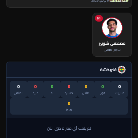
6 يوليو، 2026
31
مصطفى شوبير
حارس مرمى
فنربخشة
0
0
0
0
0
0
0
مباريات
فوز
تعادل
خسارة
له
عليه
الصافي
0
نقاط
لم يلعب أي مباراة حتى الآن