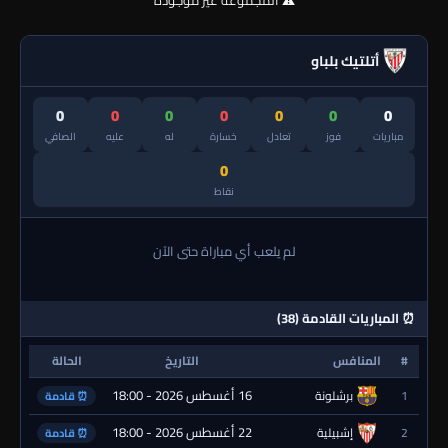
⚠️ المجموعة غير موجودة
أتلتيك بلباو
0
0
0
0
0
0
0
مباريات
فوز
تعادل
خسارة
له
عليه
الصافي
0
نقاط
لم يلعب أي مباراة حتى الآن
⏰ المباريات القادمة (38)
#
المنافس
التاريخ
الحالة
16 أغسطس 2026 - 18:00
1
برشلونة
⏰ قادمة
22 أغسطس 2026 - 18:00
2
إشبيلية
⏰ قادمة