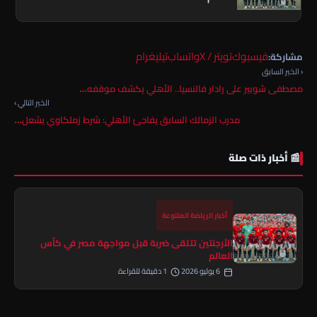
فيسبوك
تويتر / X
واتساب
تيليغرام
مشاركة:
‹ الخبر السابق
مصطفى شوبير على رادار فالنسيا.. الأهلي يكشف موقفه…
الخبر التالي ›
مدرب الزمالك السابق يفاجئ الأهلي: شرط زملكاوي يشعل…
📰 أخبار ذات صلة
أخبار الرياضة المتنوعة
الأرجنتين تتلقى ضربة قبل مواجهة مصر في كأس
العالم
6 يوليو 2026
1 دقيقة للقراءة