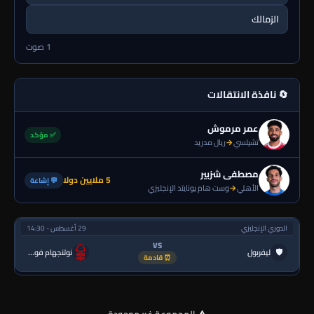
الزمالك
1 صوت
🔄 نافذة الانتقالات
عمر مرموش
✅ مؤكد
تشيلسي
→
ريال مدريد
مصطفى شزبير
5 ملايين دولا
💬 إشاعة
الأهلي
→
وست هام يونايتد الإنجليزي
الدوري الإنجليزي
29 أغسطس - 14:30
VS
🛡
ليفربول
نوتنجهام فورست
⏰ قادمة