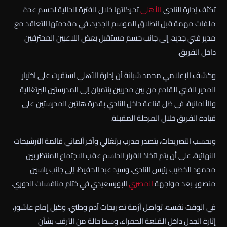
تكثف إدارة النادي
الأهلي
تحركاتها خلال الفترة الحالية لحسم عدة
ملفات مهمة قبل انطلاق الموسم الجديد، في مقدمتها التعاقد مع
مدير فني جديد، إلى جانب حسم مستقبل بعض اللاعبين المحترفين
داخل الفريق.
وكشف الإعلامي محمد شبانة أن إدارة الأهلي استقرت على اختيار
المدير الفني القادم من بين مدربين ينتميان إلى المدرستين البرتغالية
والألمانية، في ظل قناعة داخل النادي بقدرة هاتين المدرستين على
قيادة الفريق خلال المرحلة المقبلة.
وبحسب التصريحات، يتصدر مدرب برتغالي وآخر ألماني قائمة الترشيحات
النهائية، على أن يتم اتخاذ القرار الحاسم عقب الاجتماع المنتظر بين
محمود الخطيب رئيس النادي، وسيد عبد الحفيظ، إلى جانب ياسين
منصور، بعد مواجهة
المصري
البورسعيدي في ختام منافسات الدوري.
في الوقت نفسه، تواصل أزمة تصريحات آدم وطني، وكيل إمام عاشور،
إثارة الجدل داخل القلعة الحمراء، وسط حالة من الترقب بشأن