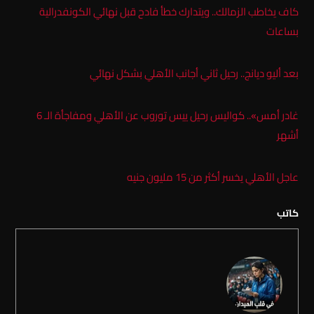
كاف يخاطب الزمالك.. ويتدارك خطأ فادح قبل نهائي الكونفدرالية
بساعات
بعد أليو ديانج.. رحيل ثاني أجانب الأهلي بشكل نهائي
غادر أمس».. كواليس رحيل ييس توروب عن الأهلي ومفاجأة الـ 6
أشهر
عاجل الأهلي يخسر أكثر من 15 مليون جنيه
كاتب