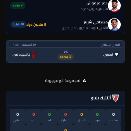
عمر مرموش
✅ مؤكد
تشيلسي
→
ريال مدريد
مصطفى شزبير
5 ملايين دولا
💬 إشاعة
الأهلي
→
وست هام يونايتد الإنجليزي
الدوري الإنجليزي
29 أغسطس - 14:30
VS
🛡
ليفربول
نوتنجهام فورست
⏰ قادمة
⚠️ المجموعة غير موجودة
أتلتيك بلباو
0
0
0
0
0
0
0
مباريات
فوز
تعادل
خسارة
له
عليه
الصافي
0