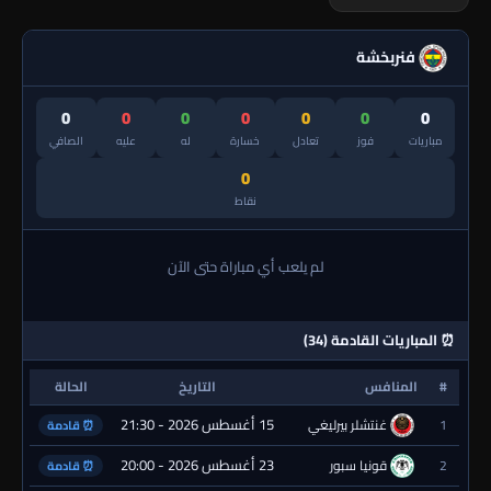
فنربخشة
0
0
0
0
0
0
0
مباريات
فوز
تعادل
خسارة
له
عليه
الصافي
0
نقاط
لم يلعب أي مباراة حتى الآن
⏰ المباريات القادمة (34)
#
المنافس
التاريخ
الحالة
15 أغسطس 2026 - 21:30
1
غنتشلر بيرليغي
⏰ قادمة
23 أغسطس 2026 - 20:00
2
قونيا سبور
⏰ قادمة