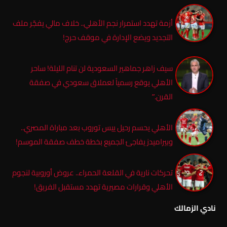
أزمة تهدد استمرار نجم الأهلي.. خلاف مالي يفجّر ملف
التجديد ويضع الإدارة في موقف حرج!
سيف زاهر جماهير السعودية لن تنام الليلة! ساحر
الأهلي يوقع رسمياً لعملاق سعودي في صفقة
القرن.”
الأهلي يحسم رحيل ييس توروب بعد مباراة المصري..
وبيراميدز يفاجئ الجميع بخطة خطف صفقة الموسم!
تحركات نارية في القلعة الحمراء.. عروض أوروبية لنجوم
الأهلي وقرارات مصيرية تهدد مستقبل الفريق!
نادي الزمالك