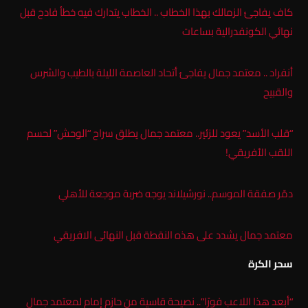
كاف يفاجئ الزمالك بهذا الخطاب .. الخطاب يتدارك فيه خطأ فادح قبل
نهائي الكونفدرالية بساعات
أنفراد .. معتمد جمال يفاجئ أتحاد العاصمة الليلة بالطيب والشرس
والقبيح
“قلب الأسد” يعود للزئير.. معتمد جمال يطلق سراح “الوحش” لحسم
اللقب الأفريقي!
دمّر صفقة الموسم.. نورشيلاند يوجه ضربة موجعة للأهلي
معتمد جمال يشدد على هذه النقطة قبل النهائى الافريقي
سحر الكرة
“أبعد هذا اللاعب فورًا”.. نصيحة قاسية من حازم إمام لمعتمد جمال