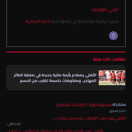
انجي ابوحمد
محررة رياضية متخصصة في تغطية أخبار
الكرة المصرية
.
مقالات ذات صلة
الأهلي يصطدم بأزمة مالية جديدة في صفقة الطائر
المهاجر.. ومفاوضات حاسمة تقترب من الحسم
فيسبوك
تويتر / X
واتساب
تيليغرام
مشاركة:
‹ الخبر السابق
الأهلي يعيد ترتيب الأوراق.. حسم بديل ديانج +…
الخبر التالي ›
الأهلي يعيد تشكيل ملف الأجانب ويشعل الكواليس.. تحركات…