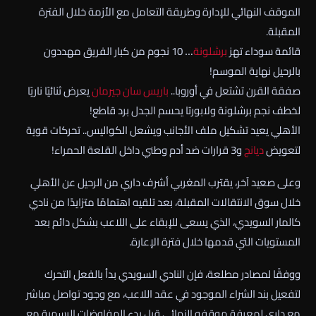
الموقف النهائي للإدارة وطريقة التعامل مع الأزمة خلال الفترة
المقبلة.
قائمة سوداء تهز
برشلونة
… 10 نجوم من كبار الفريق مهددون
بالرحيل نهاية الموسم!
صفقة القرن تشتعل في أوروبا..
باريس سان جيرمان
يعرض ثنائيًا ناريًا
لخطف نجم برشلونة ولابورتا يحسم الجدل برد قاطع!
الأهلي يعيد تشكيل ملف الأجانب ويشعل الكواليس.. تحركات قوية
لتعويض
ديانج
و3 قرارات ضد أدم وطني داخل القلعة الحمراء!
وعلى صعيد آخر، يقترب المغربي أشرف داري من الرحيل عن الأهلي
خلال سوق الانتقالات المقبلة، بعد تلقيه اهتمامًا متزايدًا من نادي
كالمار السويدي، الذي يسعى للإبقاء على اللاعب بشكل دائم بعد
المستويات التي قدمها خلال فترة الإعارة.
ووفقًا لمصادر مطلعة، فإن النادي السويدي بدأ بالفعل التحرك
لتفعيل بند الشراء الموجود في عقد اللاعب، مع وجود تواصل مباشر
مع داري لمعرفة موقفه النهائي قبل بدء المفاوضات الرسمية مع