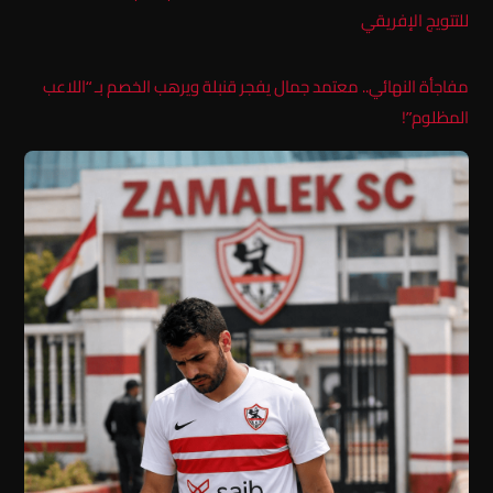
للتتويج الإفريقي
مفاجأة النهائي.. معتمد جمال يفجر قنبلة ويرهب الخصم بـ “اللاعب
المظلوم”!