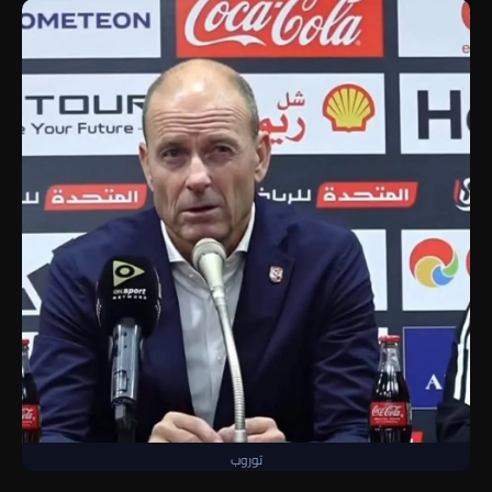
توروب