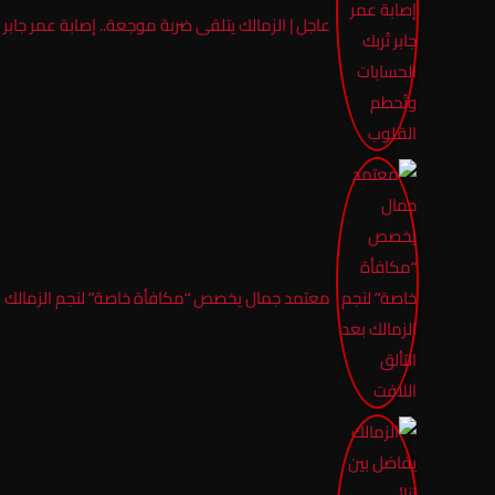
عاجل | الزمالك يتلقى ضربة موجعة.. إصابة عمر جابر 
معتمد جمال يخصص “مكافأة خاصة” لنجم الزمالك بعد