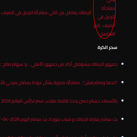
الزمالك يفاضل بين ثنائي مفاجأة للرحيل في الصيف.. ت
سحر الكرة
جمهور الزمالك بيشوفني أكتر من جمهور الأهلي .. رد سهام صالح 
“خدها ومتراجعش”.. مفاجأة مدوية بشأن عودة رمضان صبحي للأ
بالأسماء: حسام حسن يحدد قائمة منتخب مصر لكأس العالم 2026 ويستبعد 12 لاعبًا ناريا
بث مباشر مباراة الزمالك و شباب بلوزداد بث مباشر اليوم 2026-04-17