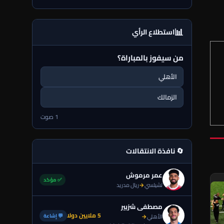
📊
استطلاع الرأي
من سيفوز بالمباراة؟
الأهلي
الزمالك
1 صوت
🔄 نافذة الانتقالات
عمر مرموش
✅ مؤكد
تشيلسي
→
ريال مدريد
مصطفى شزبير
5 ملايين دولا
💬 إشاعة
الأهلي
→