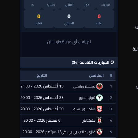
مباريات
فوز
تعادل
خسارة
له
0
0
0
عليه
الصافي
نقاط
س
لم يلعب أي مباراة حتى الآن
بة
⏰ المباريات القادمة (34)
#
المنافس
التاريخ
الحالة
ل
15 أغسطس 2026 - 21:30
1
غنتشلر بيرليغي
⏰ قادمة
23 أغسطس 2026 - 20:00
2
قونيا سبور
⏰ قادمة
30 أغسطس 2026 - 20:00
3
سامسون سبور
⏰ قادمة
6 سبتمبر 2026 - 20:00
4
بشكتاش
⏰ قادمة
13 سبتمبر 2026 - 20:00
5
غازي عنتاب بي.بي.كي.
⏰ قادمة