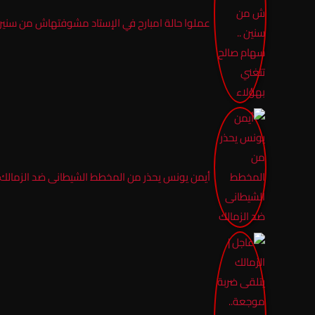
عملوا حالة امبارح في الإستاد مشوفتهاش من سنين 
أيمن يونس يحذر من المخطط الشيطانى ضد الزمالك