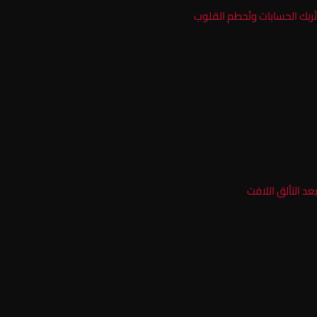
تُربك الحسابات وتُحطم القلوب
 التألق اللافت