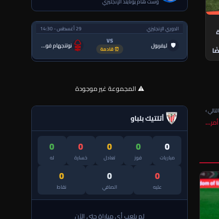
وست هام يونايتد الإنجليزي
الدوري الإنجليزي
29 أغسطس - 14:30
ة
VS
🛡
ليفربول
نوتنجهام فورست
ًا
⏰ قادمة
⚠️ المجموعة غير موجودة
لتالي ›
أتلتيك بلباو
أمر…
0
0
0
0
0
مباريات
فوز
تعادل
خسارة
له
0
0
0
عليه
الصافي
نقاط
لم يلعب أي مباراة حتى الآن