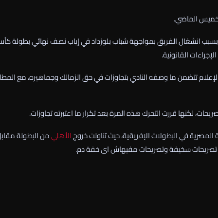
لخميس الماضي.
ً بسبب انشغال الفريق بمواجهة شباب بلوزداد في إياب نصف نهائي بطولة كأ
لإجراءات القانونية.
لإعلام تتضمن ما وصفه النادي بتجاوزات في حق الزمالك وجماهيره، مع المطال
يحات، لكنها قررت التحرك هذه المرة بعد تكرار ما اعتبرته تجاوزات.
 المصرية في البطولات الإفريقية، حيث تناولت خروج
الأهلي
من البطولة مقاب
نها تصريحات سخيفة وتصريحات مفيهاش اى خفة دم.