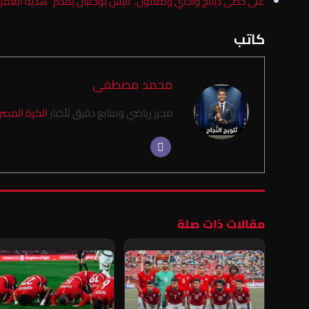
على خطى ديانج وأجاي ومعلول.. أنيس بوجلبان يقدم “هدية العمر” 
كاتب
محمد مصطفى
محرر رياضي ومتابع دقيق لأخبار
الكرة المصر
مقالات ذات صلة