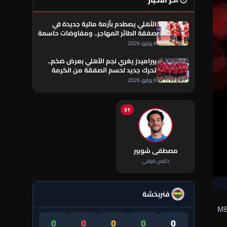
🕐 آخر الأخبار
الأهلي يصطدم بأزمة مالية جديدة في
صفقة الطائر المهاجر.. ومفاوضات حاسمة
تقترب من الحسم
6 يوليو، 2026
بيراميدز يغري نجم الأهلي بعرض ضخم..
تحرك جديد لحسم الصفقة من الكرمة
العراقي
6 يوليو، 2026
31
مصطفى شوبير
حارس مرمى
فنربخشة
وى رسمية ضد المذيعة ياسمين عز، مقدمة إحدى البرامج على قناة MBC
0
0
0
0
0