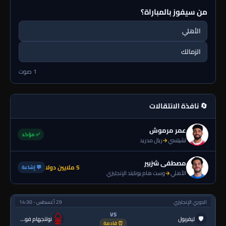
من سيفوز بالمباراة؟
الأهلي
الزمالك
1 صوت
🔄 نافذة الانتقالات
عمر مرموش
✅ مؤكد
تشيلسي
→
ريال مدريد
مصطفى شزبير
5 ملايين دولا
💬 إشاعة
الأهلي
→
وست هام يونايتد الإنجليزي
الدوري الإنجليزي
29 أغسطس - 14:30
VS
🛡
ليفربول
نوتنجهام فورست
⏰ قادمة