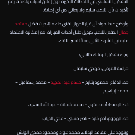
التشكيل الأساسي في اللحظات الأخيرة دون إعلان أسباب واضحة، رغم
تأكيدات بأن اللاعب سليم ولا يعاني من أي إصابة.
وأوضح عبدالجواد أن قرار الجهاز الفني جاء فنيًا، حيث فضل
معتمد
جمال
الدفع باللاعب كبديل خلال أحداث المباراة، مع إمكانية الاعتماد
عليه في الشوط الثاني وفقًا لسير اللقاء.
وجاء تشكيل الزمالك كالتالي:
حراسة المرمى: مهدي سليمان
خط الدفاع: محمود بنتايح –
حسام عبد المجيد
– محمد إسماعيل –
محمد إبراهيم.
خط الوسط: أحمد فتوح – محمد شحاتة – عبد الله السعيد.
خط الهجوم: آدم كايد – ناصر منسي – عدي الدياب.
ويتوجد على مقاعد البدلاء، محمد عواد ومحمود حمدي الونش