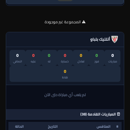
⚠️ المجموعة غير موجودة
أتلتيك بلباو
0
0
0
0
0
0
0
مباريات
فوز
تعادل
خسارة
له
عليه
الصافي
0
نقاط
لم يلعب أي مباراة حتى الآن
⏰ المباريات القادمة (38)
#
المنافس
التاريخ
الحالة