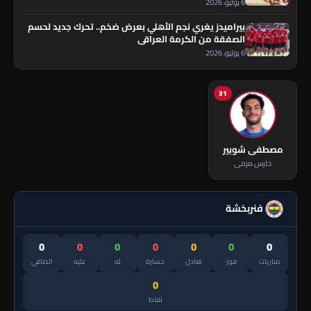
6 يوليو، 2026
بيراميدز يغري نجم الأهلي بعرض ضخم.. تحرك جديد لحسم
الصفقة من الكرمة العراقي
6 يوليو، 2026
31
مصطفى شوبير
حارس مرمى
فنربخشة
0
0
0
0
0
0
0
مباريات
فوز
تعادل
خسارة
له
عليه
الصافي
0
نقاط