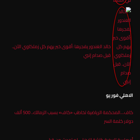
خالد الغندور يفجرها :أقوى خبر يهم كل زملكاوي الآن..
قبل صدام إنبي
الاهلي فور يو
كاف…المحكمة الرياضية تخاطب «كاف» بسبب الزمالك.. 500 ألف
دولار كلمة السر
أحصاءية تاريخية كارثية للاهلى لم تحدث من قبل