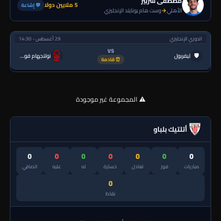
مصطفى شزبير
5 ملايين دولا
💬 إشاعة
الأهلي
→
وست هام يونايتد الإنجليزي
الدوري الإنجليزي
29 أغسطس - 14:30
VS
🛡
ليفربول
نوتنجهام فورست
⏰ قادمة
⚠️ المجموعة غير موجودة
أتلتيك بلباو
0
0
0
0
0
0
0
مباريات
فوز
تعادل
خسارة
له
عليه
الصافي
0
نقاط