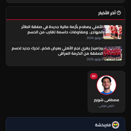
🕐 آخر الأخبار
الأهلي يصطدم بأزمة مالية جديدة في صفقة الطائر
المهاجر.. ومفاوضات حاسمة تقترب من الحسم
6 يوليو، 2026
بيراميدز يغري نجم الأهلي بعرض ضخم.. تحرك جديد لحسم
الصفقة من الكرمة العراقي
6 يوليو، 2026
31
مصطفى شوبير
حارس مرمى
فنربخشة