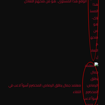
اتوقع هذا المستوى.. هو من منحهم التعادل
معتمد جمال يطلق الرصاص: المخضرم أسوأ لاعب في
اللقاء