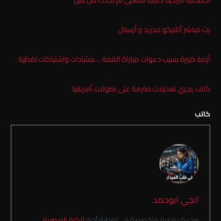
بث مباشر أتلتيكو مدريد و أرسنال
أزمة كبيرة بسبب دعوات مباراة القمة …مشادات واشتباكات لفظية
كاف..يجري تعديلات صارمة على بطولات أفريقيا
كاتب
انجي ابوحمد
محررة رياضية متخصصة في تغطية أخبار
الكرة المصرية
.