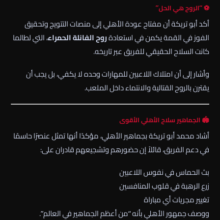
⚽ “الروح هي الحل”
أكد أبو تريكة أن مفتاح عودة الأهلي إلى منصات التتويج وتحقيق
الفوز في القمة يكمن في استعادة
روح الفانلة الحمراء
، التي لطالما
كانت السلاح الحقيقي للفريق عبر تاريخه.
وأشار إلى أن امتلاك اللاعبين للمهارات وحده لا يكفي، بل يجب أن
يقترن بالروح القتالية والانتماء داخل الملعب.
🏟️ الجماهير سلاح الأهلي الأقوى
أشاد
محمد أبو تريكة
بجماهير الأهلي، مؤكدًا أنها تمثل عنصرًا حاسمًا
في دعم الفريق، قائلاً إن حضورهم وتشجيعهم قادران على:
بث الحماس في نفوس اللاعبين
زرع الرهبة في قلوب المنافسين
تغيير مجريات أي مباراة
ووصف جمهور الأهلي بأنه “من أعظم الجماهير في العالم”.