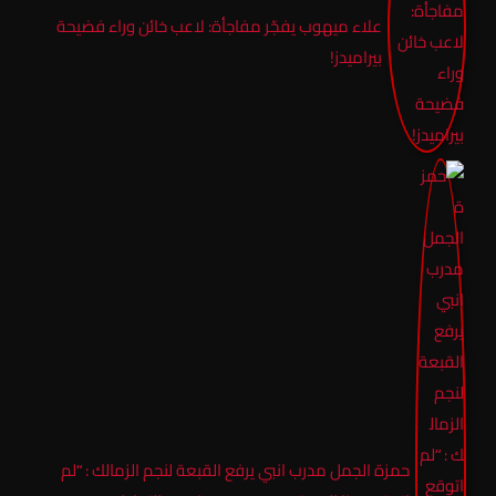
علاء ميهوب يفجّر مفاجأة: لاعب خائن وراء فضيحة
بيراميدز!
حمزة الجمل مدرب انبي يرفع القبعة لنجم الزمالك : “لم