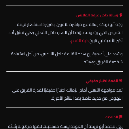
🧠 رسالة داخل غرفة الملابس
وجّه أبو تريكة رسالة غير مباشرة للاعبين، بضرورة استشعار قيمة
القميص الذي يرتدونه، مؤكدًا أن اللعب داخل
الأهلي
يعني تمثيل أحد
أكبر الأندية في تاريخ
كرة القدم
.
وشدد على أهمية زرع هذه القناعة داخل اللاعبين، من أجل استعادة
شخصية الفريق وهيبته.
🎯 القمة اختبار حقيقي
تُعد مواجهة
الأهلي
أمام
الزمالك
اختبارًا حقيقيًا لقدرة الفريق على
النهوض من جديد، خاصة بعد النتائج الأخيرة.
🏁 الخلاصة
يرى
محمد أبو تريكة
أن العودة ليست مستحيلة، لكنها مرهونة بثلاثة