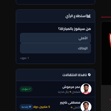
📊
استطلاع الرأي
من سيفوز بالمباراة؟
الأهلي
الزمالك
1 صوت
🔄 نافذة الانتقالات
عمر مرموش
✅ مؤكد
تشيلسي
→
ريال مدريد
مصطفى شزبير
5 ملايين دولا
💬 إشاعة
الأهلي
→