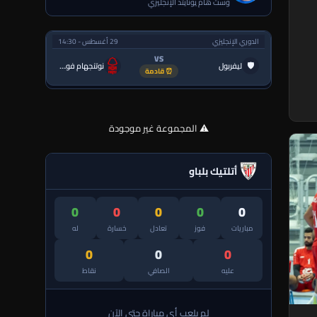
وست هام يونايتد الإنجليزي
الدوري الإنجليزي
29 أغسطس - 14:30
VS
🛡
ليفربول
نوتنجهام فورست
⏰ قادمة
⚠️ المجموعة غير موجودة
أتلتيك بلباو
0
0
0
0
0
مباريات
فوز
تعادل
خسارة
له
0
0
0
عليه
الصافي
نقاط
لم يلعب أي مباراة حتى الآن