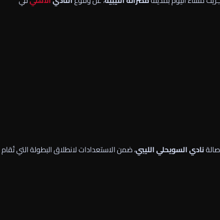
أُجريت مساء اليوم بمدينة
مصراتة الليبية
، عن وقوع
النادي
الأهلي
في
صالة
نادي السويحلي الليبي
، ضمن الاستعدادات لانطلاق البطولة التي تُقام