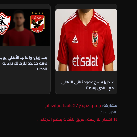
بعد زيزو وإمام.. الأهلي يوج
ضربة جديدة للزمالك برعاية
الخطيب
عاجل| فسخ عقود ثنائي الأهلي
مع النادي رسميًا
فيسبوك
تويتر / X
واتساب
تيليغرام
مشاركة:
‹ الخبر السابق
19 انتصارًا بلا رحمة.. فريق ناشئات يُحطّم الأرقام…