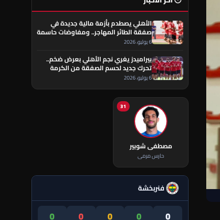
🕐 آخر الأخبار
الأهلي يصطدم بأزمة مالية جديدة في
صفقة الطائر المهاجر.. ومفاوضات حاسمة
تقترب من الحسم
6 يوليو، 2026
بيراميدز يغري نجم الأهلي بعرض ضخم..
تحرك جديد لحسم الصفقة من الكرمة
العراقي
6 يوليو، 2026
31
مصطفى شوبير
حارس مرمى
فنربخشة
0
0
0
0
0