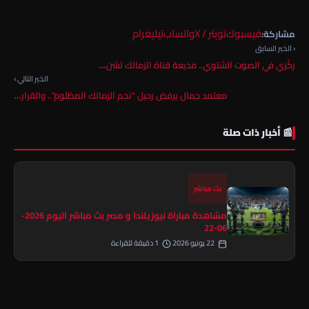
فيسبوك
تويتر / X
واتساب
تيليغرام
مشاركة:
‹ الخبر السابق
ركّزي في الصوت الشتوي.. مذيعة قناة الزمالك تشن…
الخبر التالي ›
معتمد جمال يرفض رحيل "نجم الزمالك المظلوم".. والقرار…
📰 أخبار ذات صلة
بث مباشر
مشاهدة مباراة نيوزيلندا و مصر بث مباشر اليوم 2026-
06-22
22 يونيو 2026
1 دقيقة للقراءة