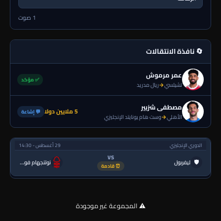
1 صوت
🔄 نافذة الانتقالات
عمر مرموش
✅ مؤكد
تشيلسي
→
ريال مدريد
مصطفى شزبير
5 ملايين دولا
💬 إشاعة
الأهلي
→
وست هام يونايتد الإنجليزي
الدوري الإنجليزي
29 أغسطس - 14:30
VS
🛡
ليفربول
نوتنجهام فورست
⏰ قادمة
⚠️ المجموعة غير موجودة