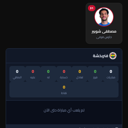
31
مصطفى شوبير
حارس مرمى
فنربخشة
0
0
0
0
0
0
0
مباريات
فوز
تعادل
خسارة
له
عليه
الصافي
0
نقاط
لم يلعب أي مباراة حتى الآن