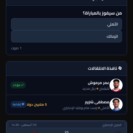
من سيفوز بالمباراة؟
الأهلي
الزمالك
1 صوت
🔄 نافذة الانتقالات
عمر مرموش
✅ مؤكد
تشيلسي
→
ريال مدريد
مصطفى شزبير
5 ملايين دولا
💬 إشاعة
الأهلي
→
وست هام يونايتد الإنجليزي
الدوري الإنجليزي
29 أغسطس - 14:30
VS