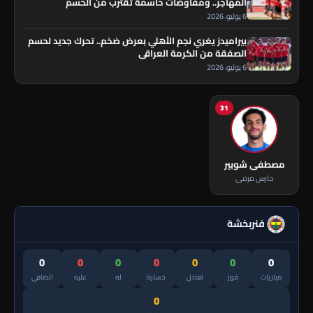
المهاجر.. ومفاوضات حاسمة تقترب من الحسم
6 يوليو، 2026
بيراميدز يغري نجم الأهلي بعرض ضخم.. تحرك جديد لحسم
الصفقة من الكرمة العراقي
6 يوليو، 2026
31
مصطفى شوبير
حارس مرمى
فنربخشة
0
0
0
0
0
0
0
مباريات
فوز
تعادل
خسارة
له
عليه
الصافي
0