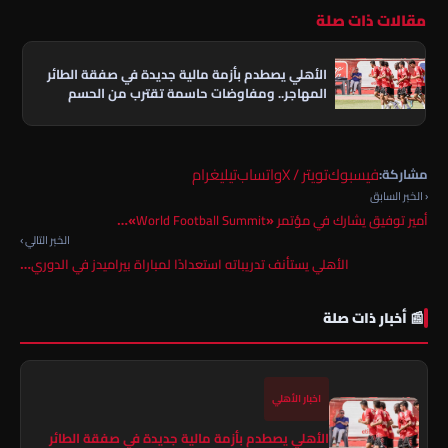
مقالات ذات صلة
الأهلي يصطدم بأزمة مالية جديدة في صفقة الطائر
المهاجر.. ومفاوضات حاسمة تقترب من الحسم
فيسبوك
تويتر / X
واتساب
تيليغرام
مشاركة:
‹ الخبر السابق
أمير توفيق يشارك في مؤتمر «World Football Summit»…
الخبر التالي ›
الأهلي يستأنف تدريباته استعدادًا لمباراة بيراميدز في الدوري…
📰 أخبار ذات صلة
اخبار الأهلي
الأهلي يصطدم بأزمة مالية جديدة في صفقة الطائر