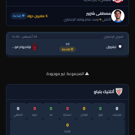
مصطفى شزبير
5 ملايين دولا
💬 إشاعة
الأهلي
→
وست هام يونايتد الإنجليزي
الدوري الإنجليزي
29 أغسطس - 14:30
VS
🛡
ليفربول
نوتنجهام فورست
⏰ قادمة
⚠️ المجموعة غير موجودة
أتلتيك بلباو
0
0
0
0
0
0
0
مباريات
فوز
تعادل
خسارة
له
عليه
الصافي
0
نقاط