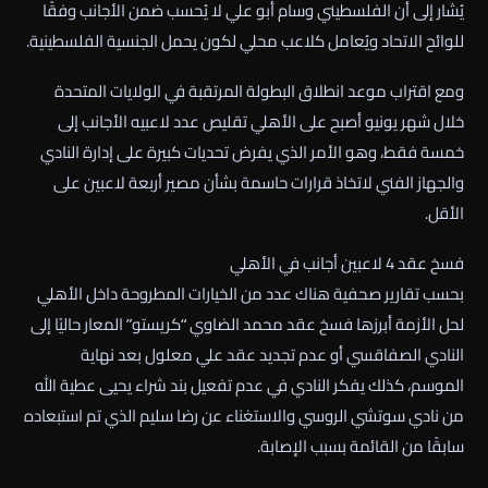
يُشار إلى أن الفلسطيني وسام أبو علي لا يُحسب ضمن الأجانب وفقًا
للوائح الاتحاد ويُعامل كلاعب محلي لكون يحمل الجنسية الفلسطينية.
ومع اقتراب موعد انطلاق البطولة المرتقبة في الولايات المتحدة
خلال شهر يونيو أصبح على الأهلي تقليص عدد لاعبيه الأجانب إلى
خمسة فقط، وهو الأمر الذي يفرض تحديات كبيرة على إدارة النادي
والجهاز الفني لاتخاذ قرارات حاسمة بشأن مصير أربعة لاعبين على
الأقل.
فسخ عقد 4 لاعبين أجانب في الأهلي
بحسب تقارير صحفية هناك عدد من الخيارات المطروحة داخل الأهلي
لحل الأزمة أبرزها فسخ عقد محمد الضاوي “كريستو” المعار حاليًا إلى
النادي الصفاقسي أو عدم تجديد عقد علي معلول بعد نهاية
الموسم، كذلك يفكر النادي في عدم تفعيل بند شراء يحيى عطية الله
من نادي سوتشي الروسي والاستغناء عن رضا سليم الذي تم استبعاده
سابقًا من القائمة بسبب الإصابة.