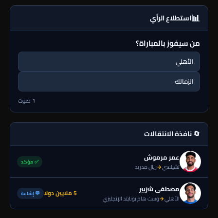
📊
استطلاع الرأي
من سيفوز بالمباراة؟
الأهلي
الزمالك
1 صوت
🔄 نافذة الانتقالات
عمر مرموش
✅ مؤكد
تشيلسي
→
ريال مدريد
مصطفى شزبير
5 ملايين دولا
💬 إشاعة
الأهلي
→
وست هام يونايتد الإنجليزي