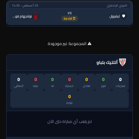
الدوري الإنجليزي
29 أغسطس - 14:30
VS
🛡
ليفربول
نوتنجهام فورست
⏰ قادمة
⚠️ المجموعة غير موجودة
أتلتيك بلباو
0
0
0
0
0
0
0
مباريات
فوز
تعادل
خسارة
له
عليه
الصافي
0
نقاط
لم يلعب أي مباراة حتى الآن