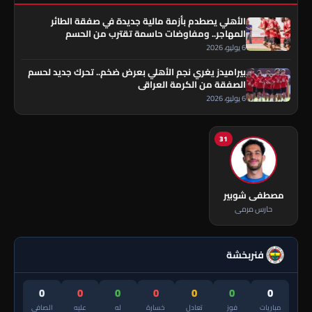
الأهلي يصطدم بأزمة مالية جديدة في صفقة الطائر
المهاجر.. ومفاوضات حاسمة تقترب من الحسم
6 يوليو، 2026
بيراميدز يغري نجم الأهلي بعرض ضخم.. تحرك جديد لحسم
الصفقة من الكرمة العراقي
6 يوليو، 2026
31
مصطفى شوبير
حارس مرمى
فنربخشة
0
0
0
0
0
0
0
مباريات
فوز
تعادل
خسارة
له
عليه
الصافي