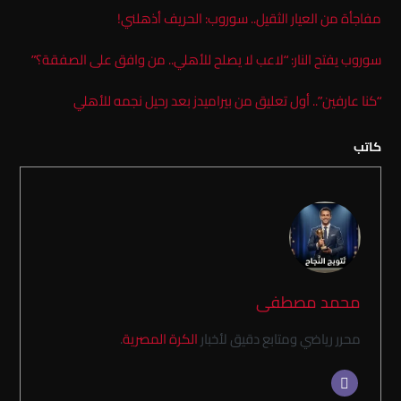
مفاجأة من العيار الثقيل.. سوروب: الحريف أذهلني!
سوروب يفتح النار: “لاعب لا يصلح للأهلي.. من وافق على الصفقة؟”
“كنا عارفين”.. أول تعليق من بيراميدز بعد رحيل نجمه للأهلي
كاتب
محمد مصطفى
محرر رياضي ومتابع دقيق لأخبار
الكرة المصرية
.