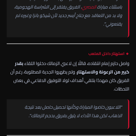
باستثناء مباراة
المصري
، الفريق يفتقر إلى الشراسة الهجومية،
ولا بد من التعاقد مع جناح أيسر جديد لأن شيكو بانزا وغيره لم
يقنعوني”.
🔸 استهتار داخل الملعب
واصل حازم إمام انتقاده، قائلًا إن لاعبي الزمالك دخلوا اللقاء
بقدر
كبير من الرعونة والاستهتار
، ولم يظهروا الجدية المطلوبة، رغم أن
الفريق كان مهددًا بتلقي أهداف لولا التوفيق الدفاعي في بعض
اللحظات.
“اللاعبون خاضوا المباراة وكأنها تحصيل حاصل بعد نتيجة
الذهاب، لكن هذا الأداء لا يليق بفريق بحجم الزمالك”.