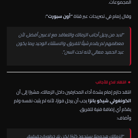
المجموعات.
وقال إمام في تصريحات عبر قناة
“أون سبورت”
:
“لابد من رحيل أجانب الزمالك والتعاقد مع لاعبين أفضل، لأن
معظمهم لم يقدم شيئًا للفريق، والاستثناء الوحيد ربما يكون
عبد الحميد معالي لأنه تحت السن”.
🔸 انتقاد لاذع للأجانب
انتقد حازم إمام بشدة أداء المحترفين داخل الزمالك، مشيرًا إلى أن
الكونغولي شيكو بانزا
يجب أن يرحل فورًا، لأنه لم يثبت نفسه ولم
يقدّم أي إضافة فنية للفريق.
وأضاف:
“الزمالك هجوميًا يستحوذ كثيرًا لكن بلا خطورة حقيقية،