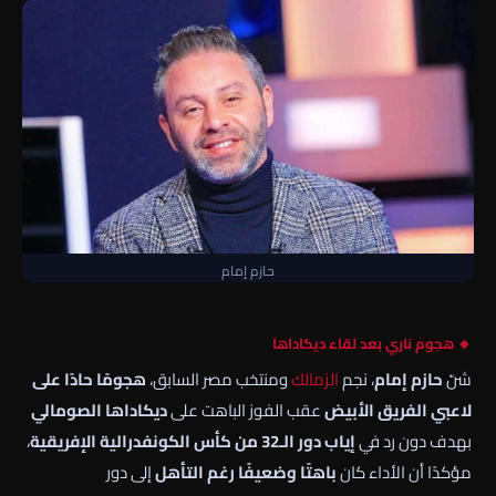
حازم إمام
🔸 هجوم ناري بعد لقاء ديكاداها
شنّ
حازم إمام
، نجم
الزمالك
ومنتخب مصر السابق،
هجومًا حادًا على
لاعبي الفريق الأبيض
عقب الفوز الباهت على
ديكاداها الصومالي
بهدف دون رد في
إياب دور الـ32 من كأس الكونفدرالية الإفريقية
،
مؤكدًا أن الأداء كان
باهتًا وضعيفًا رغم التأهل
إلى دور