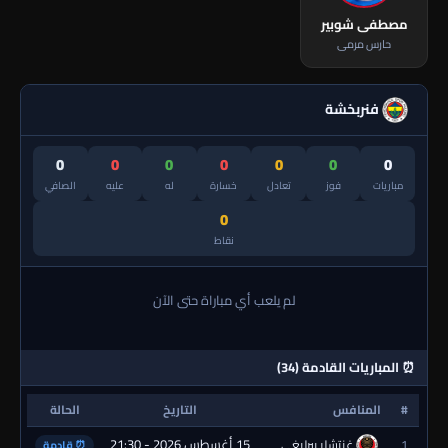
مصطفى شوبير
حارس مرمى
فنربخشة
0
0
0
0
0
0
0
مباريات
فوز
تعادل
خسارة
له
عليه
الصافي
0
نقاط
لم يلعب أي مباراة حتى الآن
⏰ المباريات القادمة (34)
#
المنافس
التاريخ
الحالة
15 أغسطس 2026 - 21:30
1
غنتشلر بيرليغي
⏰ قادمة