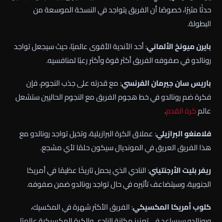
حدثًا مثيرًا، خصوصًا أن الفريق يتواجد في النسخة الموسعة من
البطولة.
بايرن ميونخ الألماني
: أحد الأندية الأقوى عالميًا، حيث سيجعل تواجد
رونالدو في صفوفه الفريق أكثر قوة وأكثر رعبًا لمنافسيه.
باريس سان جيرمان الفرنسي
: مع قدرته على جذب النجوم، فإن
فكرة ضم رونالدو في خط هجوم الفريق مع النجوم الحاليين ستشعل
عالم
كرة القدم
.
فلامنغو البرازيلي
: عملاق الكرة البرازيلية، وتخيل تواجد رونالدو مع
هذا الفريق العريق في المونديال سيكون حلمًا لأي مشجع.
ريفر بليت الأرجنتيني
: النادي الذي يحمل تاريخًا عظيمًا في أمريكا
الجنوبية، وسيتضاعف تأثيره في حال تواجد رونالدو ضمن صفوفه.
كلوب أمريكا المكسيكي
: الفريق الأكثر شهرة في المكسيك،
ورونالدو سيساعد في تعزيز مكانة النادي والكرة المكسيكية عالميًا.