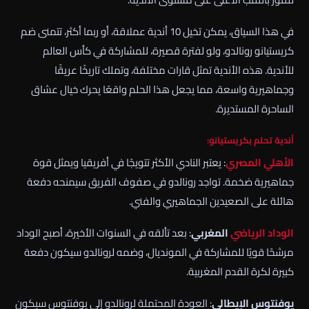
في هذا السياق، يمكن تخيل 10 أندية عملاقة، أو ربما أكثر، تتمنى ضم
كريستيانو رونالدو، ولو لفترة قصيرة، للمشاركة في كأس العالم
للأندية. هذه الأندية تمثل قارات مختلفة، وتملك تاريخًا عريقًا
وجماهيرية واسعة، مما يجعل هذا الحلم واقعًا يحرك خيال عشاق
الساحرة المستديرة.
أندية تحلم بكريستيانو:
الأهلي
المصري
: يعتبر النادي الأكثر تتويجًا في أفريقيا ويمثل قوة
جماهيرية ضخمة. تواجد رونالدو في صفوف الفريق سيمنحه دفعة
هائلة على الصعيدين الجماهيري والفني.
الوداد الرياضي
المغربي
: بعد تألقه في السنوات الأخيرة، أصبح الوداد
مرشحًا قويًا للمشاركة في المونديال، وضمه لرونالدو سيكون دفعة
كبيرة لكرة القدم المغربية.
يوفنتوس الإيطالي
: العودة المحتملة لرونالدو إلى يوفنتوس سيكون