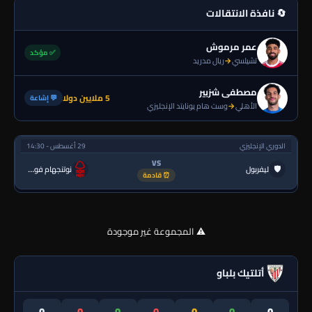
🔄 نافذة الانتقالات
عمر مرموش
✅ مؤكد
تشيلسي
→
ريال مدريد
مصطفى شزبير
5 ملايين دولا
💬 إشاعة
الأهلي
→
وست هام يونايتد الإنجليزي
الدوري الإنجليزي
29 أغسطس - 14:30
VS
🛡
ليفربول
نوتنجهام فورست
⏰ قادمة
⚠️ المجموعة غير موجودة
أتلتيك بلباو
0
0
0
0
0
0
0