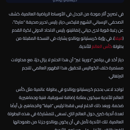
في تصريح أثار موجة من الجدل في الأوساط الرياضية العالمية، كشف
الصحفي الإسباني الشهير فليكس دياز، رئيس تحرير صحيفة “ماركا”،
عن رغبة قوية لدى جياني إنفانتينو، رئيس الاتحاد الدولي لكرة القدم
(
فيفا
)، في رؤية كريستيانو رونالدو يشارك في النسخة المقبلة من
بطولة
كأس العالم
للأندية.
دياز أكد في برنامج “دورينا غير” أن هذا الحلم لا يزال حيًا، مع محاولات
مستمرة خلف الكواليس لتحقيق هذا الظهور العالمي للنجم
البرتغالي.
تواجد لاعب بحجم كريستيانو رونالدو في بطولة عالمية مثل كأس
العالم للأندية سيكون بمثابة إضافة تسويقية، فنية وجماهيرية
ضخمة. ويعد ذلك الحلم ليس فقط لرئيس “فيفا” والجماهير، بل أيضًا
لعدة أندية كبرى حول العالم التي تسعى للمشاركة في هذه البطولة
العالمية. تلك الأندية تأمل في أن يكون رونالدو جزءًا من طموحاتها
للفوز باللقب الأغلى على مستوى الأندية.