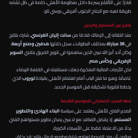
قادرًا على التأقلم بسرعة داخل منظومة الأهلي، خاصة في ظل تشابه
طريقة لعبه مع الجناح الجنوب أفريقي بيرسي تاو.
بنتايج بين الاستمرار والرحيل
منذ انتقاله إلى الزمالك قادمًا من
سانت إتيان الفرنسي
، شارك بنتايج
في
38 مباراة
بمختلف البطولات، سجل خلالها
هدفين وصنع أربعة
،
وكان أحد أبرز اللاعبين الذين ساهموا في تتويج الفريق بلقبي
السوبر
الإفريقي وكأس مصر
.
لكن الأزمات المالية المتكررة جعلت مستقبله في القلعة البيضاء
غامضًا، وهو ما فتح الباب أمام اهتمام الأهلي بقيادة
توروب
الذي
يخطط لتقوية تشكيلته قبل الموسم الجديد.
خطة المدرب الدنماركي للمواسم القادمة
المدير الفني للأهلي يعتمد على سياسة
البناء الهادئ والتطوير
المستمر
، إذ يفضل التعاقد مع لاعبين يمكن تطوير مستواهم الفني
بدلاً من الاعتماد فقط على الأسماء الكبيرة.
ويؤمن أن منح الفرصة لعناصر شابة وطموحة مثل بنتايج قد يخلق