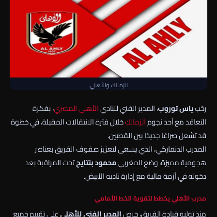
الزمالك والأهلي
رحّب
ياس توروب
، المدير الفني للنادي
الأهلي
المصري
، بفكرة
التعاقد مع أحد نجوم
الزمالك
خلال فترة الانتقالات المقبلة، في خطوة
قد تشعل صراعًا جديدًا بين القطبين.
المدرب الدنماركي، الذي يسعى لتعزيز صفوف الفريق بعناصر
هجومية مميزة، وضع المغربي
محمود بنتايج
تحت المراقبة بعد
دخوله في أزمة مالية مع إدارة ناديه الأبيض.
مدرب الأهلي يخطط لتقوية الخط الأمامي
منذ توليه قيادة الفريق، حرص
المدير الفني للأهلي
على تقييم جميع