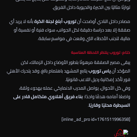
توازنًا مثاليًا بين الخبرة والحيوية داخل الفريق.
مصادر داخل النادي أوضحت أن
توروب أبلغ لجنة الكرة
بأنه لا يريد أي
صفقة إلا بعد دراسة دقيقة لكل الجوانب، سواء فنية أو نفسية أو
مالية، لتجنب الأخطاء التي وقعت في مواسم سابقة.
ختام: توروب ينتظر اللحظة المناسبة
يبقى مصير الصفقة مرهونًا بتطور الأوضاع داخل الزمالك، لكن
المؤكد أن
ياس توروب
يتابع المشهد باهتمام بالغ، وقد يتحرك الأهلي
فور تأكد إمكانية رحيل اللاعب قانونيًا.
وفي كل الأحوال، يواصل المدرب الدنماركي عمله بهدوء وثقة،
واضعًا أمامه هدفًا واحدًا:
بناء فريق أهلاوي متكامل قادر على
السيطرة محليًا وقاريًا
.
[inline_ad_pro id=1761511996358]