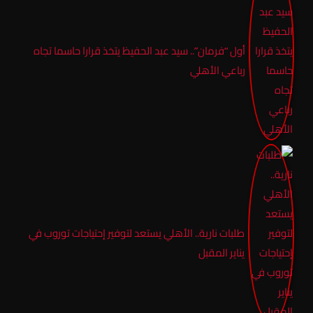
أول “فرمان”.. سيد عبد الحفيظ يتخذ قرارا حاسما تجاه
رباعي الأهلي
طلبات نارية.. الأهلي يستعد لتوفير إحتياجات توروب في
يناير المقبل