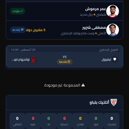
عمر مرموش
✅ مؤكد
تشيلسي
→
ريال مدريد
مصطفى شزبير
5 ملايين دولا
💬 إشاعة
الأهلي
→
وست هام يونايتد الإنجليزي
الدوري الإنجليزي
29 أغسطس - 14:30
VS
🛡
ليفربول
نوتنجهام فورست
⏰ قادمة
⚠️ المجموعة غير موجودة
أتلتيك بلباو
0
0
0
0
0
0
0
مباريات
فوز
تعادل
خسارة
له
عليه
الصافي