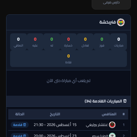
حارس مرمى
فنربخشة
0
0
0
0
0
0
0
مباريات
فوز
تعادل
خسارة
له
عليه
الصافي
0
نقاط
لم يلعب أي مباراة حتى الآن
⏰ المباريات القادمة (34)
#
المنافس
التاريخ
الحالة
15 أغسطس 2026 - 21:30
1
غنتشلر بيرليغي
⏰ قادمة
23 أغسطس 2026 - 20:00
2
قونيا سبور
⏰ قادمة