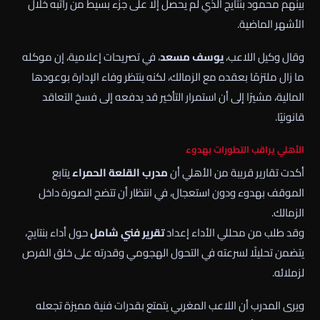
بينهم محمود بنتايج الذي لم يحصل إلا على جزء بسيط من راتبه خلال
الأشهر الماضية.
وقال وكيل اللاعب،
يوسف مسعد
، في تصريحات إعلامية، إن موكله
ما زال ملتزمًا بعقده مع الزمالك، لكنه ينتظر وفاء الإدارة بوعودها
المالية، مشيرًا إلى أن استمرار التأخير قد يدفعه إلى فسخ التعاقد
قانونيًا.
الأهلي يراقب التطورات بهدوء
أكدت تقارير قريبة من الأهلي أن
مدرب القلعة الحمراء
يتابع
الموقف بهدوء ودون استعجال، في انتظار أن تتضح الصورة داخل
الزمالك.
وقد طلب من محللي الأداء إعداد
تقرير فني شامل
حول أداء بنتايج،
يتضمن تحليلًا لسرعته في التحول الهجومي وقدرته على خلق الفرص
لزملائه.
ويرى المدرب أن اللاعب المغربي يتمتع بقدرات فنية مميزة تجعله