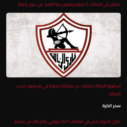
عصيان في الزمالك.. 3 نجوم يرفعون راية التمرد على جون إدوارد
أسطورة الزمالك يكشف عن مفاجأة مدوية في سر هروب لاعب
الزمالك
سحر الكرة
«إزاي الجوكر مش في المنتخب؟ خالد بيومي يفتح النار على حسام