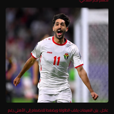
عاجل . يزن النعيمات يقلب الطاولة ويضغط للانضمام إلى الأهلي رغم