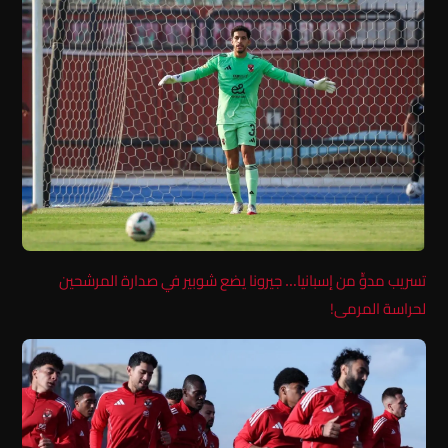
تسريب مدوٍّ من إسبانيا… جيرونا يضع شوبير في صدارة المرشحين
لحراسة المرمى!