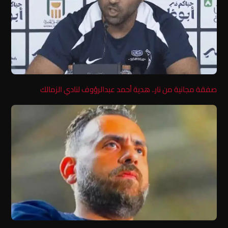
صفقة مجانية من نار.. هدية أحمد عبدالرؤوف لنادي الزمالك