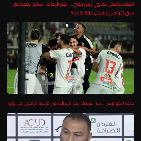
اختفاء غامض للحاوي أيمن حفني… نجم الزمالك السابق يقطع كل
طرق التواصل ويعيش عزلة كاملة!
خلف الكواليس… سر استبعاد نجم الزمالك من قائمة الراحلين في يناير!