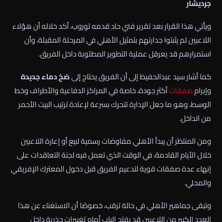
جرديشار
ويأتي هذا القرار بعد تقرير فني حاد قدمه توروب، أكد خلاله أن هؤلاء
اللاعبين لم يثبتوا جدارتهم بتمثيل الأهلي في المرحلة المقبلة، وأن
استمرارهم قد يعرقل عملية التطوير المطلوبة داخل الفريق.
كما أشار سيد عبدالحفيظ إلى أن الفريق يحتاج إلى
ضخ دماء جديدة
وإبرام
صفقات
أكثر جودة، خاصة في المراكز الدفاعية والأطراف وخط
الوسط، وهو ما جعل الإدارة تتحرك بسرعة لإعادة ترتيب البيت الأحمر
من الداخل.
ومن المنتظر أن يبدأ الأهلي مفاوضات رسمية لبيع أو إعارة اللاعبين
خلال الأيام القادمة، في الوقت الذي تعمل فيه لجنة التعاقدات على
إنهاء عدة صفقات قوية لتدعيم الفريق قبل دخول المعترك الإفريقي
والمحلي.
وتبقى جماهير الأهلي في حالة ترقب، خصوصًا أن الاستغناء عن هذا
العدد الكبير من اللاعبين قد يفتح الباب أمام تغييرات جذرية داخل