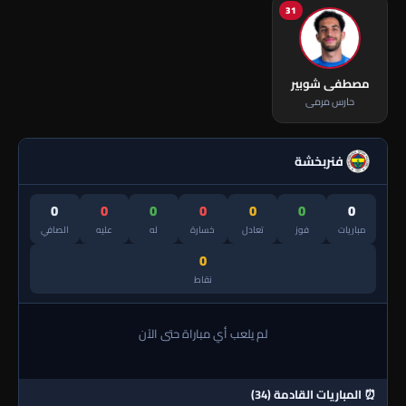
31
مصطفى شوبير
حارس مرمى
فنربخشة
0
0
0
0
0
0
0
مباريات
فوز
تعادل
خسارة
له
عليه
الصافي
0
نقاط
لم يلعب أي مباراة حتى الآن
⏰ المباريات القادمة (34)