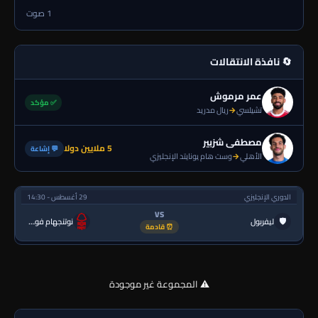
1 صوت
🔄 نافذة الانتقالات
عمر مرموش
✅ مؤكد
تشيلسي
→
ريال مدريد
مصطفى شزبير
5 ملايين دولا
💬 إشاعة
الأهلي
→
وست هام يونايتد الإنجليزي
الدوري الإنجليزي
29 أغسطس - 14:30
VS
🛡
ليفربول
نوتنجهام فورست
⏰ قادمة
⚠️ المجموعة غير موجودة