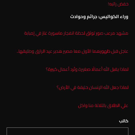
خفض راتبه!
وراء الكواليس: جرائم وحوادث
مشهد مرعب صور توثق لحظة انفجار ماسورة غاز في إمبابة
عاجل قبل ظهورهما الأول معا مصير هدير عيد الرازق وطليقها..
لماذا يقبل الله أعمالًا صغيرة وتُرد أعمال كبيرة؟
لماذا جعل الله الإنسان خليفة في الأرض؟
علي الطلاق بالتلاتة منا واكل
كاتب