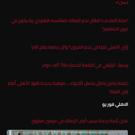
حسن!»
“خيانة الملاعب! انتقال نجم الزمالك لمنافسه التقليدي ربنا يكون في
عون الجماهير”
إزاي الأهلي فرّط في نجم الفريق؟ وائل جمعة يفتح النار!
رسميًا.. الزئبقي في القلعة الحمراء 750 ألف دولار
خليفة يامين يامال يشعل الأجواء… موهبة جديدة تقود الأهلي أمام
إنبي الليلة!
الاهلي فور يو
عاجل أزمة جديدة بسبب أرض الزمالك في مرسى مطروح