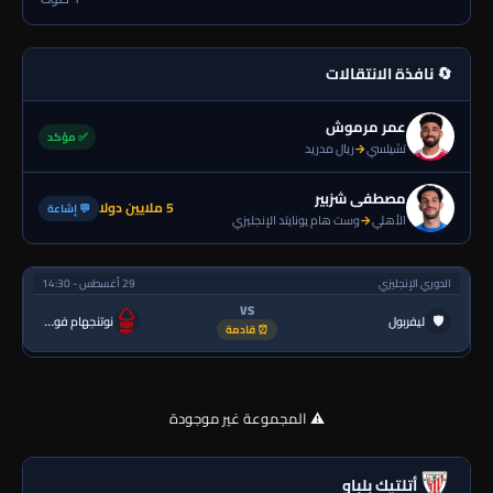
🔄 نافذة الانتقالات
عمر مرموش
✅ مؤكد
تشيلسي
→
ريال مدريد
مصطفى شزبير
5 ملايين دولا
💬 إشاعة
الأهلي
→
وست هام يونايتد الإنجليزي
الدوري الإنجليزي
29 أغسطس - 14:30
VS
🛡
ليفربول
نوتنجهام فورست
⏰ قادمة
⚠️ المجموعة غير موجودة
أتلتيك بلباو