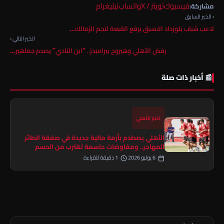
فيسبوك
تويتر / X
واتساب
تيليغرام
مشاركة:
‹ الخبر السابق
لاعب شباب بلوزداد الاسبق يرفع القبعة لنجم الزمالك…
الخبر التالي ›
رفض الأهلي وهيروح بيراميدز.. “ابن النادي” يصدم جماهير…
📰 أخبار ذات صلة
اخبار الأهلي
الأهلي يصطدم بأزمة مالية جديدة في صفقة الطائر
المهاجر.. ومفاوضات حاسمة تقترب من الحسم
6 يوليو 2026
1 دقيقة للقراءة