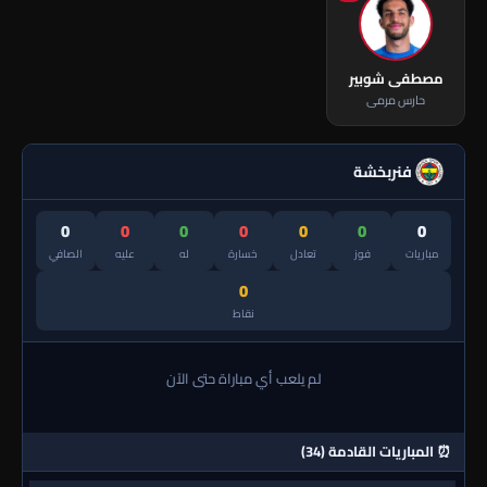
مصطفى شوبير
حارس مرمى
فنربخشة
0
0
0
0
0
0
0
مباريات
فوز
تعادل
خسارة
له
عليه
الصافي
0
نقاط
لم يلعب أي مباراة حتى الآن
⏰ المباريات القادمة (34)