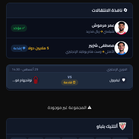
🔄 نافذة الانتقالات
عمر مرموش
✅ مؤكد
تشيلسي
→
ريال مدريد
مصطفى شزبير
5 ملايين دولا
💬 إشاعة
الأهلي
→
وست هام يونايتد الإنجليزي
الدوري الإنجليزي
29 أغسطس - 14:30
VS
🛡
ليفربول
نوتنجهام فورست
⏰ قادمة
⚠️ المجموعة غير موجودة
أتلتيك بلباو