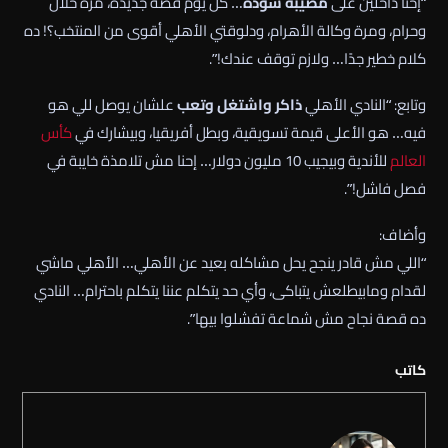
“إحنا داخلين على
مصيبة سودة
… كل يوم قصة جديدة، مرة حلال
وحرام، ومرة وكالة الأهرام، ودلوقتي الأهلي أقوى من المنتخب؟! ده
كلام خطير جدًا… ولازم توقف عندك!”.
وتابع: “النادي الأهلي
ذاكر واشتغل وتعب
علشان يوصل للي هو
فيه… هو الأعلى قيمة تسويقية، وبطل أفريقيا، وبيشارك في
كأس
العالم
للأندية وبيجيب 10 مليون دولار… إحنا مش تلامذة خايبة في
فصل فاشل!”.
وأضاف:
“اللي مش قادر ينجح يحل مشاكله بعيد عن الأهلي… الأهلي ماشي
لقدام ومابيطلعش يتباكى، وأي حد يتكلم عننا يتكلم باحترام… النادي
ده قصة نجاح مش شماعة تفشلوا بيها”.
كاتب