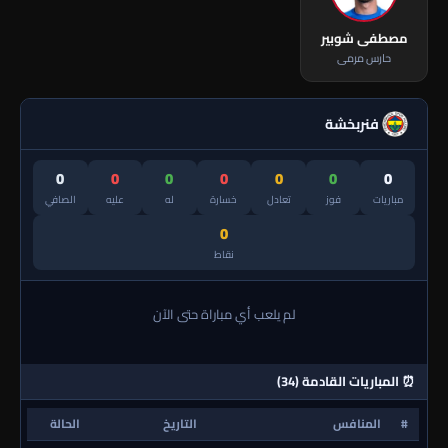
مصطفى شوبير
حارس مرمى
فنربخشة
0
0
0
0
0
0
0
مباريات
فوز
تعادل
خسارة
له
عليه
الصافي
0
نقاط
لم يلعب أي مباراة حتى الآن
⏰ المباريات القادمة (34)
#
المنافس
التاريخ
الحالة