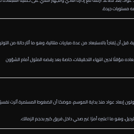
واد، بعد تصاعد أزمته مع إدارة النادي والجهاز الفني على خلفية استبعاده 
مه مستويات جيدة.
، قبل أن يُفاجأ بالاستبعاد من عدة مباريات متتالية، وهو ما أثار حالة من التوتر
ستبعاده مؤقتًا لحين انتهاء التحقيقات، خاصة بعد رفضه المثول أمام الشؤون
ولون إبعاد عواد منذ بداية الموسم، موضحًا أن الضغوط المستمرة أثرت نفسيًا
حيل، وهو ما اعتبره أمرًا غير صحي داخل فريق كبير بحجم الزمالك.