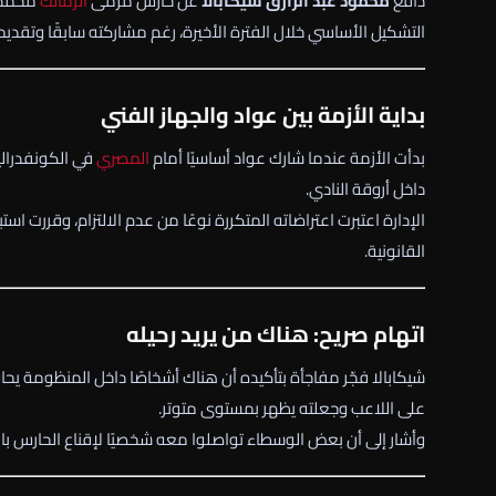
دافع
محمود عبد الرازق شيكابالا
عن حارس مرمى
الزمالك
محمد ع
التشكيل الأساسي خلال الفترة الأخيرة، رغم مشاركته سابقًا وتقدي
بداية الأزمة بين عواد والجهاز الفني
بدأت الأزمة عندما شارك عواد أساسيًا أمام
المصري
في الكونفدرالية
داخل أروقة النادي.
الإدارة اعتبرت اعتراضاته المتكررة نوعًا من عدم الالتزام، وقررت ا
القانونية.
اتهام صريح: هناك من يريد رحيله
شيكابالا فجّر مفاجأة بتأكيده أن هناك أشخاصًا داخل المنظومة يحا
على اللاعب وجعلته يظهر بمستوى متوتر.
وأشار إلى أن بعض الوسطاء تواصلوا معه شخصيًا لإقناع الحارس بالر