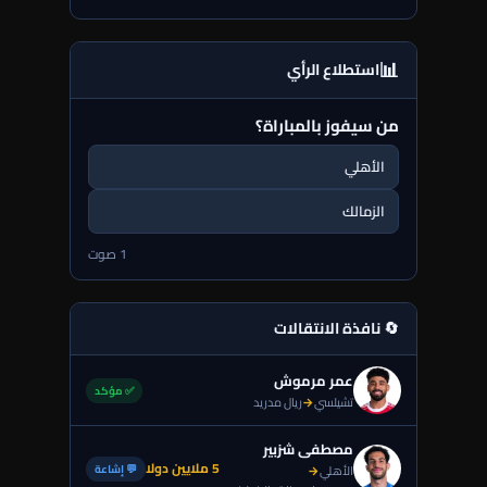
📊
استطلاع الرأي
من سيفوز بالمباراة؟
الأهلي
الزمالك
1 صوت
🔄 نافذة الانتقالات
عمر مرموش
✅ مؤكد
تشيلسي
→
ريال مدريد
مصطفى شزبير
5 ملايين دولا
💬 إشاعة
الأهلي
→