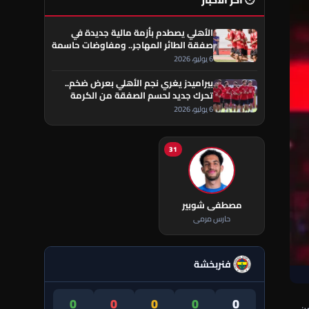
🕐 آخر الأخبار
الأهلي يصطدم بأزمة مالية جديدة في
صفقة الطائر المهاجر.. ومفاوضات حاسمة
تقترب من الحسم
6 يوليو، 2026
بيراميدز يغري نجم الأهلي بعرض ضخم..
تحرك جديد لحسم الصفقة من الكرمة
العراقي
6 يوليو، 2026
31
مصطفى شوبير
حارس مرمى
فنربخشة
0
0
0
0
0