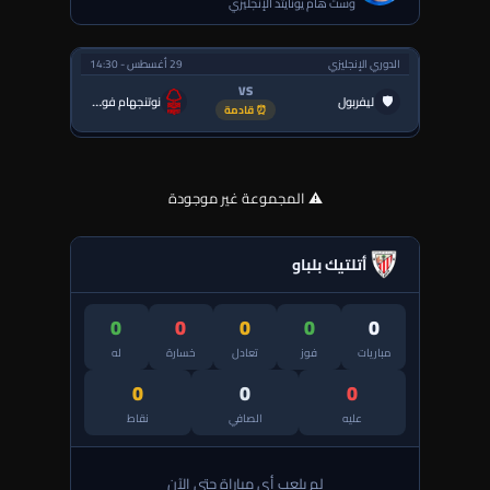
وست هام يونايتد الإنجليزي
الدوري الإنجليزي
29 أغسطس - 14:30
VS
🛡
ليفربول
نوتنجهام فورست
⏰ قادمة
⚠️ المجموعة غير موجودة
أتلتيك بلباو
0
0
0
0
0
مباريات
فوز
تعادل
خسارة
له
0
0
0
عليه
الصافي
نقاط
لم يلعب أي مباراة حتى الآن