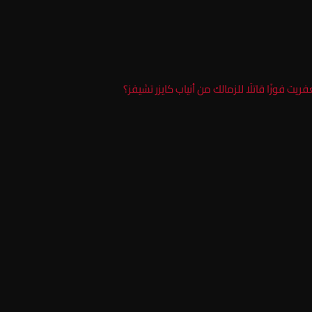
ت فوزًا قاتلًا للزمالك من أنياب كايزر تشيفز؟