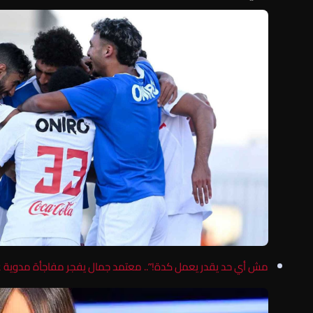
مش أي حد يقدر يعمل كدة!”.. معتمد جمال يفجر مفاجأة مدوية عن