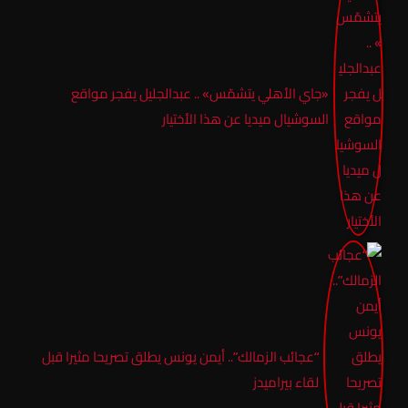
«جاي الأهلي يتشمّس» .. عبدالجليل يفجر مواقع
السوشيال ميديا عن هذا الأختيار
“عجائب الزمالك”.. أيمن يونس يطلق تصريحا مثيرا قبل
لقاء بيراميدز