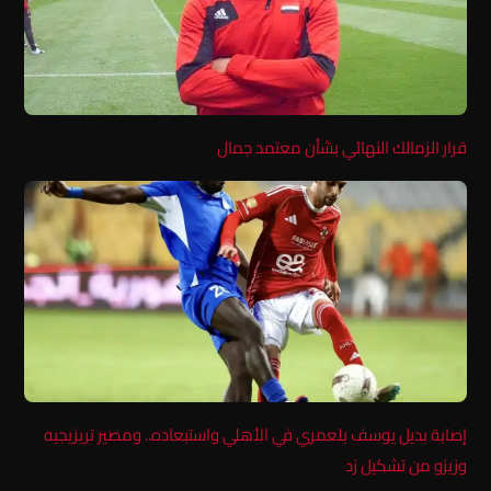
قرار الزمالك النهائي بشأن معتمد جمال
إصابة بديل يوسف بلعمري في الأهلي واستبعاده.. ومصير تريزيجيه
وزيزو من تشكيل زد