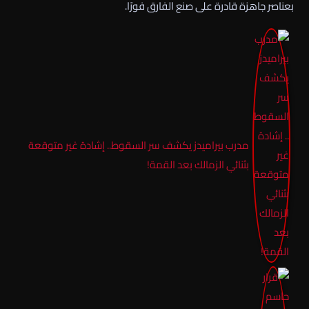
بعناصر جاهزة قادرة على صنع الفارق فورًا.
مدرب بيراميدز يكشف سر السقوط.. إشادة غير متوقعة
بثنائي الزمالك بعد القمة!