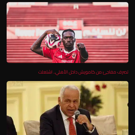
تصرف مفاجئ من كامويش داخل الأهلي.. اشتعلت