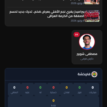
6 يوليو، 2026
بيراميدز يغري نجم الأهلي بعرض ضخم.. تحرك جديد لحسم
الصفقة من الكرمة العراقي
6 يوليو، 2026
31
مصطفى شوبير
حارس مرمى
فنربخشة
0
0
0
0
0
0
0
مباريات
فوز
تعادل
خسارة
له
عليه
الصافي
0
نقاط