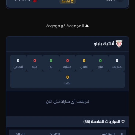
⏰ قادمة
⚠️ المجموعة غير موجودة
أتلتيك بلباو
0
0
0
0
0
0
0
مباريات
فوز
تعادل
خسارة
له
عليه
الصافي
0
نقاط
لم يلعب أي مباراة حتى الآن
⏰ المباريات القادمة (38)
#
المنافس
التاريخ
الحالة