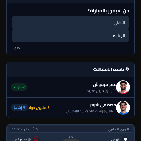
من سيفوز بالمباراة؟
الأهلي
الزمالك
1 صوت
🔄 نافذة الانتقالات
عمر مرموش
✅ مؤكد
تشيلسي
→
ريال مدريد
مصطفى شزبير
5 ملايين دولا
💬 إشاعة
الأهلي
→
وست هام يونايتد الإنجليزي
الدوري الإنجليزي
29 أغسطس - 14:30
VS
🛡
ليفربول
نوتنجهام فورست