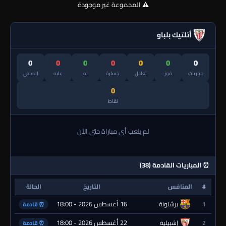
⚠️ المجموعة غير موجودة
أتلتيك بلباو
0
0
0
0
0
0
0
مباريات
فوز
تعادل
خسارة
له
عليه
الصافي
0
نقاط
لم يلعب أي مباراة حتى الآن
⏰ المباريات القادمة (38)
#
المنافس
التاريخ
الحالة
16 أغسطس 2026 - 18:00
1
برشلونة
⏰ قادمة
22 أغسطس 2026 - 18:00
2
إشبيلية
⏰ قادمة