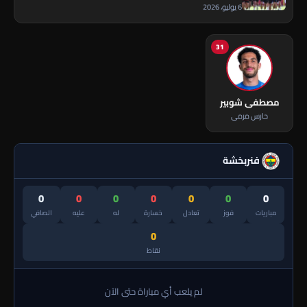
6 يوليو، 2026
31
مصطفى شوبير
حارس مرمى
فنربخشة
0
0
0
0
0
0
0
مباريات
فوز
تعادل
خسارة
له
عليه
الصافي
0
نقاط
لم يلعب أي مباراة حتى الآن