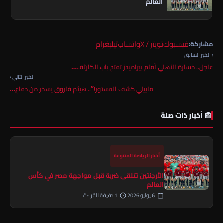
العالم
فيسبوك
تويتر / X
واتساب
تيليغرام
مشاركة:
‹ الخبر السابق
عاجل.. خسارة الأهلي أمام بيراميدز تفتح باب الكارثة..…
الخبر التالي ›
ماييلي كشف المستور!”.. هيثم فاروق يسخر من دفاع…
📰 أخبار ذات صلة
أخبار الرياضة المتنوعة
الأرجنتين تتلقى ضربة قبل مواجهة مصر في كأس
العالم
6 يوليو 2026
1 دقيقة للقراءة