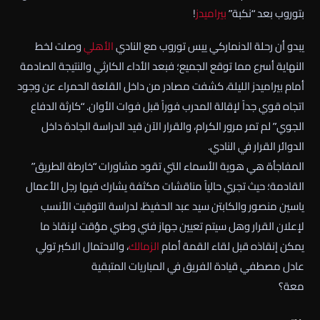
بتوروب بعد “نكبة”
بيراميدز
!
يبدو أن رحلة الدنماركي ييس توروب مع النادي
الأهلي
وصلت لخط
النهاية أسرع مما توقع الجميع؛ فبعد الأداء الكارثي والنتيجة الصادمة
أمام بيراميدز الليلة، كشفت مصادر من داخل القلعة الحمراء عن وجود
اتجاه قوي جداً لإقالة المدرب فوراً قبل فوات الأوان. “كارثة الدفاع
الجوي” لم تمر مرور الكرام، والقرار الآن قيد الدراسة الجادة داخل
الدوائر القرار في النادي.
المفاجأة هي هوية الأسماء التي تقود مشاورات “خارطة الطريق”
القادمة؛ حيث تجري حالياً مناقشات مكثفة يشارك فيها رجل الأعمال
ياسين منصور والكابتن سيد عبد الحفيظ، لدراسة التوقيت الأنسب
لإعلان القرار وهل سيتم تعيين جهاز فني وطني مؤقت لإنقاذ ما
يمكن إنقاذه قبل لقاء القمة أمام
الزمالك
، والاحتمال الاكبر تولي
عادل مصطفي قيادة الفريق في المباريات المتبقية
معة؟