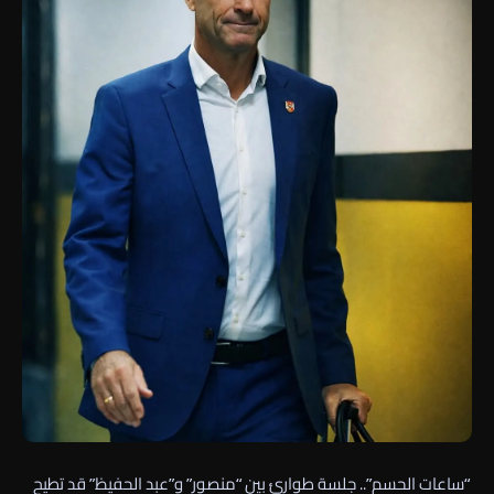
“ساعات الحسم”.. جلسة طوارئ بين “منصور” و”عبد الحفيظ” قد تطيح