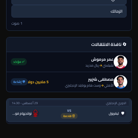
الزمالك
1 صوت
🔄 نافذة الانتقالات
عمر مرموش
✅ مؤكد
تشيلسي
→
ريال مدريد
مصطفى شزبير
5 ملايين دولا
💬 إشاعة
الأهلي
→
وست هام يونايتد الإنجليزي
الدوري الإنجليزي
29 أغسطس - 14:30
VS
🛡
ليفربول
نوتنجهام فورست
⏰ قادمة