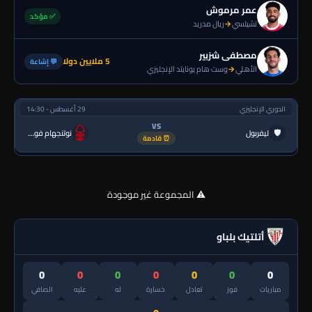
عمر مرموش
✅ مؤكد
تشيلسي
→
ريال مدريد
مصطفى شزبير
5 ملايين دولا
💬 إشاعة
الأهلي
→
وست هام يونايتد الإنجليزي
الدوري الإنجليزي
29 أغسطس - 14:30
VS
🛡
ليفربول
نوتنجهام فورست
⏰ قادمة
⚠️ المجموعة غير موجودة
أتلتيك بلباو
0
0
0
0
0
0
0
مباريات
فوز
تعادل
خسارة
له
عليه
الصافي