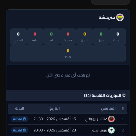
فنربخشة
0
0
0
0
0
0
0
مباريات
فوز
تعادل
خسارة
له
عليه
الصافي
0
نقاط
لم يلعب أي مباراة حتى الآن
⏰ المباريات القادمة (34)
#
المنافس
التاريخ
الحالة
15 أغسطس 2026 - 21:30
1
غنتشلر بيرليغي
⏰ قادمة
23 أغسطس 2026 - 20:00
2
قونيا سبور
⏰ قادمة