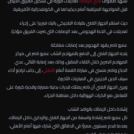
تشهد صفوف
نادي الزمالك
تعديلات قوية في تشكيل الفريق الأبيض
قبل المواجهة المرتقبة أمام ديكيداها في الكونفدرالية الأفريقية.
حيث استقر الجهاز الفني بقيادة البلجيكي يانيك فيريرا على إجراء
تعديلات في الخط الهجومي بعد الإصابات التي ضربت الفريق مؤخرًا.
عمرو ناصر يقود الهجوم بعد إصابات مفاجئة
يتجه الجهاز الفني إلى الدفع بالمهاجم الشاب عمرو ناصر في مركز
المهاجم الصريح خلال اللقاء المقبل، وذلك بعد إصابة الثنائي عدي
الدباغ وناصر منسي في مباراة القمة أمام
الأهلي
، إلى جانب تراجع أداء
سيف الدين الجزيري في المباريات الأخيرة.
ويرى الجهاز الفني أن ناصر يمتلك قدرات بدنية مميزة وقدرة كبيرة على
التعامل مع الكرات الهوائية داخل منطقة الجزاء.
إشادة داخل الزمالك بالوافد الشاب
نال عمرو ناصر إشادة واسعة من الجهاز الفني والإداري داخل الزمالك،
بعدما قدم مستوى مميزًا في الدقائق التي شارك فيها أمام الأهلي،