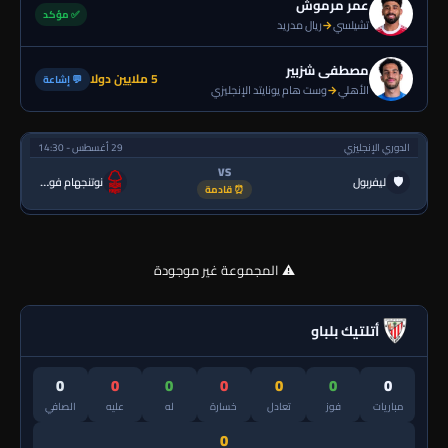
عمر مرموش
✅ مؤكد
تشيلسي
→
ريال مدريد
مصطفى شزبير
5 ملايين دولا
💬 إشاعة
الأهلي
→
وست هام يونايتد الإنجليزي
الدوري الإنجليزي
29 أغسطس - 14:30
VS
🛡
ليفربول
نوتنجهام فورست
⏰ قادمة
⚠️ المجموعة غير موجودة
أتلتيك بلباو
0
0
0
0
0
0
0
مباريات
فوز
تعادل
خسارة
له
عليه
الصافي
0