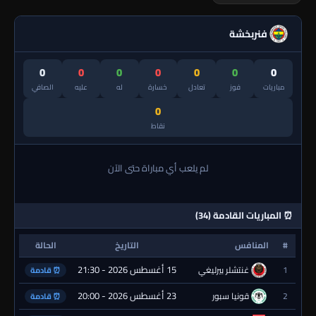
فنربخشة
0
0
0
0
0
0
0
مباريات
فوز
تعادل
خسارة
له
عليه
الصافي
0
نقاط
لم يلعب أي مباراة حتى الآن
⏰ المباريات القادمة (34)
#
المنافس
التاريخ
الحالة
15 أغسطس 2026 - 21:30
1
غنتشلر بيرليغي
⏰ قادمة
23 أغسطس 2026 - 20:00
2
قونيا سبور
⏰ قادمة