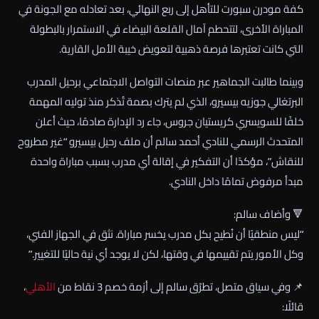
كفة مودرن سبورت للتأهل إلى ربع النهائي، بعد تعادله مع الجونة في
المباراة الأخرى، لتتحطم آمال القلعة البيضاء في الاستمرار بالبطولة
التي كانت تعتبرها فرصة ذهبية لتعويض خيبة الأمل القارية.
وبينما طالبت الجماهير عبر منصات التواصل الاجتماعي برحيل المدرب
البرتغالي جوزيه بيسيرو، الذي لم يترك بصمة تُذكر منذ توليه المهمة
خلفًا للسويسري كريستيان جروس، جاء رد الإدارة صادمًا، حيث أعلن
المتحدث الرسمي للنادي أحمد سالم أن ملف رحيل بيسيرو “غير مطروح
للنقاش”، مؤكدًا أن التفكير في إقالة أي مدرب بسبب مباراة واحدة
مبدأ مرفوض تمامًا داخل النادي.
🔻 وأضاف سالم:
“ليس منطقيًا أن نُطيح بكل مدرب يخسر مباراة. نثق في الجهاز الفني،
وكل الأمور يتم تقييمها في وقتها، لكن لا يوجد أي نية حاليًا للتغيير.”
📌 وفي سياق متصل، تطرّق سالم إلى أزمة خصم 3 نقاط من
الأهلي
،
قائلًا: