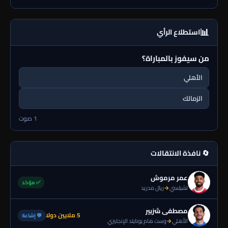
📊
استطلاع الرأي
من سيفوز بالمباراة؟
الأهلي
الزمالك
1 صوت
🔄 نافذة الانتقالات
عمر مرموش
✅ مؤكد
تشيلسي
→
ريال مدريد
مصطفى شزبير
5 ملايين دولا
💬 إشاعة
الأهلي
→
وست هام يونايتد الإنجليزي