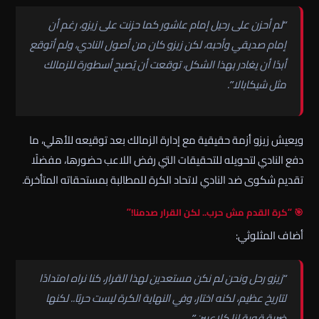
“لم أحزن على رحيل إمام عاشور كما حزنت على زيزو، رغم أن
إمام صديقي وأحبه، لكن زيزو كان من أصول النادي، ولم أتوقع
أبدًا أن يغادر بهذا الشكل، توقعت أن يُصبح أسطورة للزمالك
مثل شيكابالا”.
ويعيش زيزو أزمة حقيقية مع إدارة الزمالك بعد توقيعه للأهلي، ما
دفع النادي لتحويله للتحقيقات التي رفض اللاعب حضورها، مفضلًا
تقديم شكوى ضد النادي لاتحاد الكرة للمطالبة بمستحقاته المتأخرة.
🎯 “كرة القدم مش حرب.. لكن القرار صدمنا!”
أضاف المثلوثي:
“زيزو رحل ونحن لم نكن مستعدين لهذا القرار، كنا نراه امتدادًا
لتاريخ عظيم، لكنه اختار، وفي النهاية الكرة ليست حربًا.. لكنها
ضربة قوية لنا كلاعبين”.