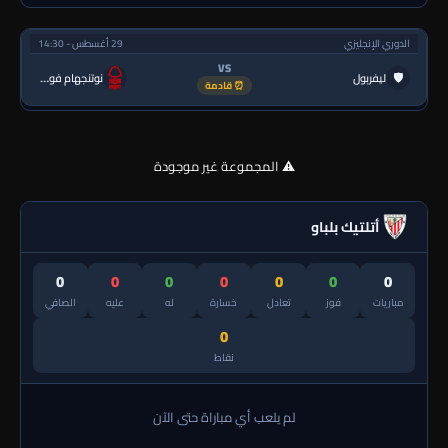
الدوري الإنجليزي
29 أغسطس - 14:30
VS
🛡
ليفربول
نوتنجهام فورست
⏰ قادمة
⚠️ المجموعة غير موجودة
أتلتيك بلباو
0
0
0
0
0
0
0
مباريات
فوز
تعادل
خسارة
له
عليه
الصافي
0
نقاط
لم يلعب أي مباراة حتى الآن