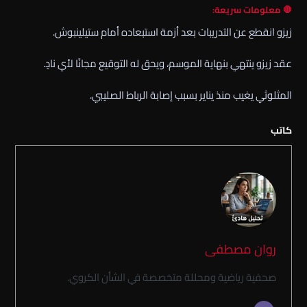
🛑 معلومات سريعة:
زيزو انقطع عن التدريبات بعد أزمة استبعاده أمام ستيلينبوش.
عقد زيزو ينتهي بنهاية الموسم، ويحق له التوقيع مجانًا لأي نادٍ.
المثلوثي يغيب منذ يناير بسبب إصابة الرباط الصليبي.
كاتب
روان مصطفى
صحفية رياضية ومحللة متخصصة في الشأن الكروي.