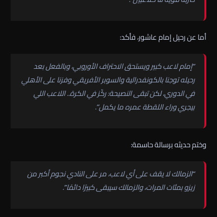
أما عن رحيل إمام عاشور، فأكد:
“إمام لاعب كبير ويستحق الاحتراف الأوروبي، وبالفعل بعد
رحيله توجنا بالكونفدرالية والسوبر الأفريقي وفزنا على الأهلي
في الدوري، لكن تبقى النصيحة: ركّز في الكرة.. اللاعب اللي
بيجري وراء اللقطة عمره ما يكمل”.
وختم حديثه برسالة حاسمة:
“الزمالك لا يقف على أي لاعب، مر على النادي نجوم أكبر من
زيزو بمئات المرات، والزمالك سيبقى كبيرًا دائمًا”.