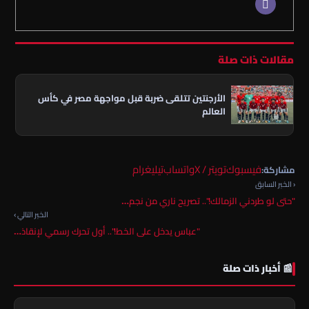
مقالات ذات صلة
الأرجنتين تتلقى ضربة قبل مواجهة مصر في كأس
العالم
فيسبوك
تويتر / X
واتساب
تيليغرام
مشاركة:
‹ الخبر السابق
"حتى لو طردني الزمالك!".. تصريح ناري من نجم…
الخبر التالي ›
"عباس يدخل على الخط!".. أول تحرك رسمي لإنقاذ…
📰 أخبار ذات صلة