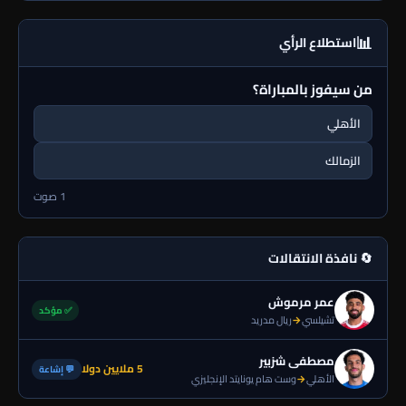
📊
استطلاع الرأي
من سيفوز بالمباراة؟
الأهلي
الزمالك
1 صوت
🔄 نافذة الانتقالات
عمر مرموش
✅ مؤكد
تشيلسي
→
ريال مدريد
مصطفى شزبير
5 ملايين دولا
💬 إشاعة
الأهلي
→
وست هام يونايتد الإنجليزي