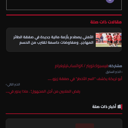
مقالات ذات صلة
الأهلي يصطدم بأزمة مالية جديدة في صفقة الطائر
المهاجر.. ومفاوضات حاسمة تقترب من الحسم
فيسبوك
تويتر / X
واتساب
تيليغرام
مشاركة:
‹ الخبر السابق
أبو تريكة يكشف "السر الأخطر" في صفقة زيزو..…
الخبر التالي ›
رفض الملايين من أجل المجهول".. ماذا يدور في…
📰 أخبار ذات صلة