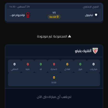
الدوري الإنجليزي
29 أغسطس - 14:30
VS
🛡
ليفربول
نوتنجهام فورست
⏰ قادمة
⚠️ المجموعة غير موجودة
أتلتيك بلباو
0
0
0
0
0
0
0
مباريات
فوز
تعادل
خسارة
له
عليه
الصافي
0
نقاط
لم يلعب أي مباراة حتى الآن