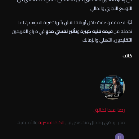
التوسع التجاري والمالي.
💥 الصفقة وُصفت داخل أروقة التتش بأنها “ضربة الموسم”، لما
تحمله من
قيمة فنية كبيرة
و
تأثير نفسي مدوٍ
في صراع الغريمين
التقليديين، الأهلي والزمالك.
كاتب
رضا عبدالخالق
محرر رياضي ومحلل متخصص في
الكرة المصرية
والأفريقية.