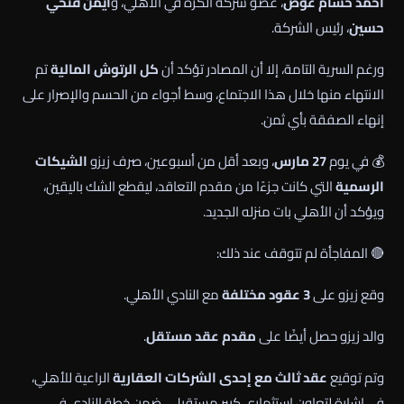
أحمد حسام عوض
، عضو شركة الكرة في الأهلي، و
أيمن فتحي
حسين
، رئيس الشركة.
ورغم السرية التامة، إلا أن المصادر تؤكد أن
كل الرتوش المالية
تم
الانتهاء منها خلال هذا الاجتماع، وسط أجواء من الحسم والإصرار على
إنهاء الصفقة بأي ثمن.
💰 في يوم
27 مارس
، وبعد أقل من أسبوعين، صرف زيزو
الشيكات
الرسمية
التي كانت جزءًا من مقدم التعاقد، ليقطع الشك باليقين،
ويؤكد أن الأهلي بات منزله الجديد.
🔴 المفاجأة لم تتوقف عند ذلك:
وقع زيزو على
3 عقود مختلفة
مع النادي الأهلي.
والد زيزو حصل أيضًا على
مقدم عقد مستقل
.
وتم توقيع
عقد ثالث مع إحدى الشركات العقارية
الراعية للأهلي،
في إشارة لتعاون استثماري كبير مستقبلي، ضمن خطة النادي في