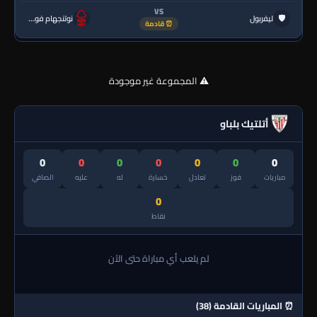
VS
🛡
ليفربول
نوتنجهام فورست
⏰ قادمة
⚠️ المجموعة غير موجودة
أتلتيك بلباو
0
0
0
0
0
0
0
مباريات
فوز
تعادل
خسارة
له
عليه
الصافي
0
نقاط
لم يلعب أي مباراة حتى الآن
⏰ المباريات القادمة (38)