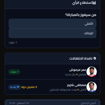
📊
استطلاع الرأي
من سيفوز بالمباراة؟
الأهلي
الزمالك
1 صوت
🔄 نافذة الانتقالات
عمر مرموش
✅ مؤكد
تشيلسي
→
ريال مدريد
مصطفى شزبير
5 ملايين دولا
💬 إشاعة
الأهلي
→
وست هام يونايتد الإنجليزي
الدوري الإنجليزي
29 أغسطس - 14:30