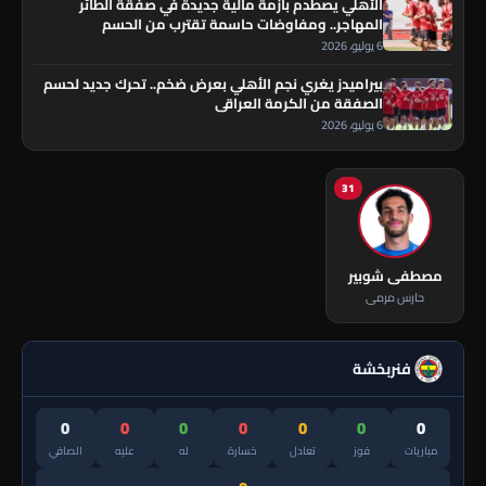
الأهلي يصطدم بأزمة مالية جديدة في صفقة الطائر
المهاجر.. ومفاوضات حاسمة تقترب من الحسم
6 يوليو، 2026
بيراميدز يغري نجم الأهلي بعرض ضخم.. تحرك جديد لحسم
الصفقة من الكرمة العراقي
6 يوليو، 2026
31
مصطفى شوبير
حارس مرمى
فنربخشة
0
0
0
0
0
0
0
مباريات
فوز
تعادل
خسارة
له
عليه
الصافي