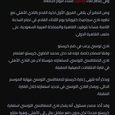
وفي إنتظار لقاء
بيراميدز
مساء اليوم الجمعة.
ومن المقرر أن، يلتقي الفريق الأول لكرة القدم بالنادي الأهلي مع
نظيره نادي سيراميكا كليوباترا يوم الثلاثاء القادم، في تمام الساعة
الثامنة مساءا بتوقيت القاهرة والمملكة العربية السعودية، على
ملعب القاهرة الدولي.
نادي تونسي يرغب في ضم كريستو
وفقا لمصادر خاصة، فإنه قد دخل محمد الضاوي كريستو اهتمام
نادي الصفاقسي التونسي، لاستعارته موسمًا آخر من النادي الأهلي،
في فترة الانتقالات الصيفية المقبلة.
ويذكر أنه تنتهي إعارة كريستو للصفاقسي التونسي بنهاية الموسم
الحالي، ويفكر النادي التونسي في تجديد استعارته خلال الفترة
المقبلة.
وقد أكد مصدر مسئول، أنه يفكر نادي الصفاقسي التونسي استعارة
كريستو مجددًا لكن بدون دفع مقابل مالي إلى الأهلي، وهوا مايثير