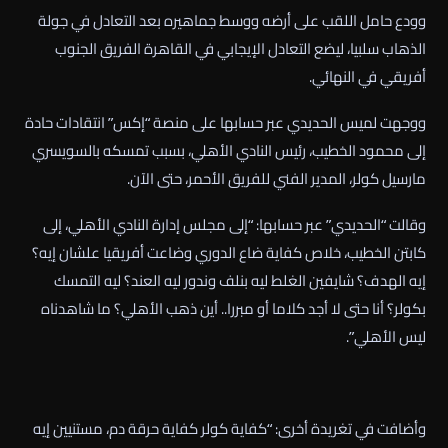
وودع حامل اللقب على أرضه ووسط جماهيره بعد التعادل في جولة
الذهاب سلبيا، ليضع التعادل الإيجابي في القاهرة الفريق الجنوب
أفريقي في النهائي.
ووجهت لميس الحديدي عبر حسابها على منصة “إكس” انتقادات حادة
إلى محمود الخطيب، رئيس النادي الأهلي، بسبب تمسكه بالسويسري
مارسيل كولر، المدير الفني للفريق الأحمر، حتى الآن.
وقالت “الحديدي” عبر حسابها: “إلى مجلس إدارة النادي الأهلي، إلى
كابتن الخطيب، خلاص كفاية ضاع الدوري وضاعت أفريقيا علشان إيه؟
إيه الهدف؟ شايفين الغلط ليه بنلف وندور ليه العند؟ ليه التمسك
بكولر؟ أنا حتى لا أجد كلاما أو مبررا.. أين ذهب الأهلي؟ ما شاهدناه
ليس الأهلي”.
وأضافت في تغريدة أخرى: “كفاية كولر كفاية حرقة دم، مستنيين إيه