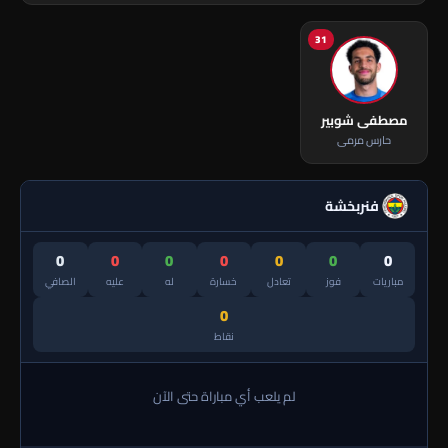
31
مصطفى شوبير
حارس مرمى
فنربخشة
0
0
0
0
0
0
0
مباريات
فوز
تعادل
خسارة
له
عليه
الصافي
0
نقاط
لم يلعب أي مباراة حتى الآن