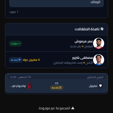
الزمالك
1 صوت
🔄 نافذة الانتقالات
عمر مرموش
✅ مؤكد
تشيلسي
→
ريال مدريد
مصطفى شزبير
5 ملايين دولا
💬 إشاعة
الأهلي
→
وست هام يونايتد الإنجليزي
الدوري الإنجليزي
29 أغسطس - 14:30
VS
🛡
ليفربول
نوتنجهام فورست
⏰ قادمة
⚠️ المجموعة غير موجودة