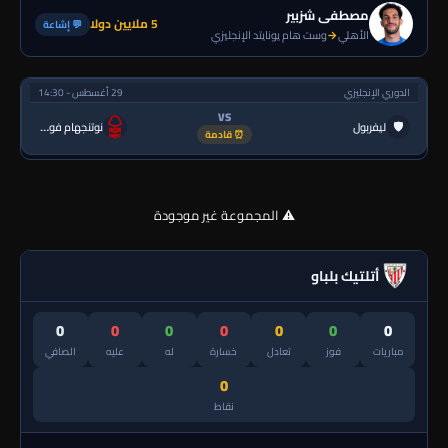
مصطفى شزبير
5 ملايين دولا
💬 إشاعة
الأهلي
→
وست هام يونايتد الإنجليزي
الدوري الإنجليزي
29 أغسطس - 14:30
VS
🛡
ليفربول
نوتنجهام فورست
⏰ قادمة
⚠️ المجموعة غير موجودة
أتلتيك بلباو
0
0
0
0
0
0
0
مباريات
فوز
تعادل
خسارة
له
عليه
الصافي
0
نقاط