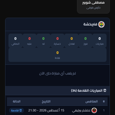
مصطفى شوبير
حارس مرمى
فنربخشة
0
0
0
0
0
0
0
مباريات
فوز
تعادل
خسارة
له
عليه
الصافي
0
نقاط
لم يلعب أي مباراة حتى الآن
⏰ المباريات القادمة (34)
#
المنافس
التاريخ
الحالة
15 أغسطس 2026 - 21:30
1
غنتشلر بيرليغي
⏰ قادمة