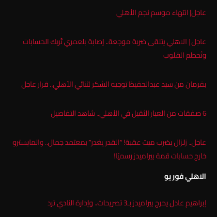
عاجل| انتهاء موسم نجم الأهلي
عاجل | الاهلي يتلقى ضربة موجعة.. إصابة بلعمري تُربك الحسابات
وتُحطم القلوب
بفرمان من سيد عبدالحفيظ توجيه الشكر لثنائي الأهلي.. قرار عاجل
6 صفقات من العيار الثقيل في الأهلي.. شاهد التفاصيل
عاجل.. زلزال يضرب ميت عقبة! “القدر يغدر” بمعتمد جمال.. والمايسترو
خارج حسابات قمة بيراميدز رسميًا!
الاهلي فور يو
إبراهيم عادل يحرج بيراميدز بـ3 تصريحات.. وإدارة النادي ترد