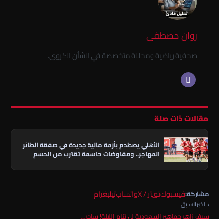
روان مصطفى
صحفية رياضية ومحللة متخصصة في الشأن الكروي.
مقالات ذات صلة
الأهلي يصطدم بأزمة مالية جديدة في صفقة الطائر
المهاجر.. ومفاوضات حاسمة تقترب من الحسم
فيسبوك
تويتر / X
واتساب
تيليغرام
مشاركة:
‹ الخبر السابق
سيف زاهر جماهير السعودية لن تنام الليلة! ساحر…