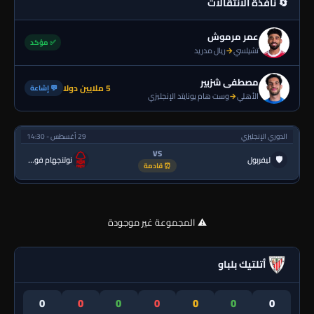
🔄 نافذة الانتقالات
عمر مرموش
✅ مؤكد
تشيلسي
→
ريال مدريد
مصطفى شزبير
5 ملايين دولا
💬 إشاعة
الأهلي
→
وست هام يونايتد الإنجليزي
الدوري الإنجليزي
29 أغسطس - 14:30
VS
🛡
ليفربول
نوتنجهام فورست
⏰ قادمة
⚠️ المجموعة غير موجودة
أتلتيك بلباو
0
0
0
0
0
0
0