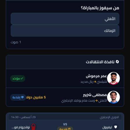
من سيفوز بالمباراة؟
الأهلي
الزمالك
1 صوت
🔄 نافذة الانتقالات
عمر مرموش
✅ مؤكد
تشيلسي
→
ريال مدريد
مصطفى شزبير
5 ملايين دولا
💬 إشاعة
الأهلي
→
وست هام يونايتد الإنجليزي
الدوري الإنجليزي
29 أغسطس - 14:30
VS
🛡
ليفربول
نوتنجهام فورست
⏰ قادمة