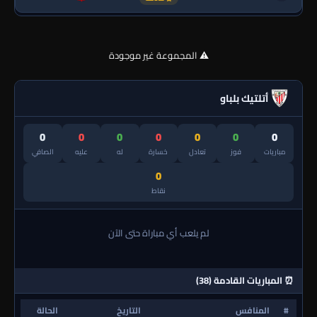
⚠️ المجموعة غير موجودة
أتلتيك بلباو
0
0
0
0
0
0
0
مباريات
فوز
تعادل
خسارة
له
عليه
الصافي
0
نقاط
لم يلعب أي مباراة حتى الآن
⏰ المباريات القادمة (38)
#
المنافس
التاريخ
الحالة