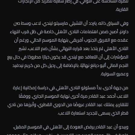
للمرة السادسة على التوالي، في إطار سعيه للمزيد من الإنجازات
القارية.
وفي السياق ذاته، يتردد أن التشيلي مارسيلو ليندي، لاعب وسط صن
داونز، أصبح ضمن اهتمامات النادي الأهلي خاصة في ظل قرب انتهاء
عقده مع الفريق الجنوب أفريقي بنهاية الموسم الحالي. ورغم أن
النادي الأهلي لم يتخذ بعد قراره النهائي بشأن ضم اللاعب، تشير
المؤشرات إلى أن التعاقد مع ليندي قد يكون خيارًا مطروحًا في حال بيع
النجم المالي أليو ديانغ نهائيًا، بالإضافة إلى رحيل كل من كريم نيدفيد
وعمرو السولية.
من جهة أخرى، بدأ مسئولو النادي الأهلي في دراسة إمكانية إعارة
اللاعب أحمد عبد القادر مرة أخرى نهاية الموسم الجاري. ووفقًا
للتقارير، يمتلك عبد القادر عروضًا من الدوري القطري، وأبرزها من نادي
قطر الذي يسعى لتجديد استعارة اللاعب.
ويبدو أن عبد القادر يرفض العودة إلى الأهلي في الموسم المقبل،