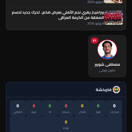
6 يوليو، 2026
بيراميدز يغري نجم الأهلي بعرض ضخم.. تحرك جديد لحسم
الصفقة من الكرمة العراقي
6 يوليو، 2026
31
مصطفى شوبير
حارس مرمى
فنربخشة
0
0
0
0
0
0
0
مباريات
فوز
تعادل
خسارة
له
عليه
الصافي
0
نقاط