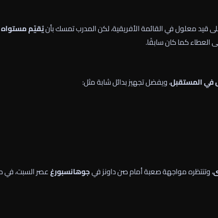
على قيد معلول في القائمة الأفريقية، لكن المدرب تمسك بأن
يُقيّم مستواه أ
ى العطاء كما كان سابقًا.
ل في المستقبل
، ويفضل تجهيز بدائل شابة مثل:
ى
، وتنتظره مواجهة صعبة أمام صن داونز في
جوهانسبورغ
عصر السبت، في ص