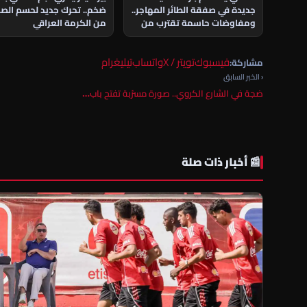
جديدة في صفقة الطائر المهاجر..
ضخم.. تحرك جديد لحسم الص
ومفاوضات حاسمة تقترب من
من الكرمة العراقي
الحسم
فيسبوك
تويتر / X
واتساب
تيليغرام
مشاركة:
‹ الخبر السابق
ضجة في الشارع الكروي.. صورة مسرّبة تفتح باب…
📰 أخبار ذات صلة