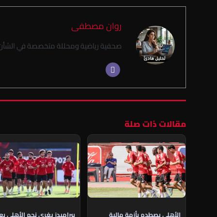
روان مصطفى
صحفية رياضية ومحللة متخصصة في الشأن 
مقالات ذات صلة
الأهلي يصطدم بأزمة مالية
بيراميدز يغري نجم الأهلي ب