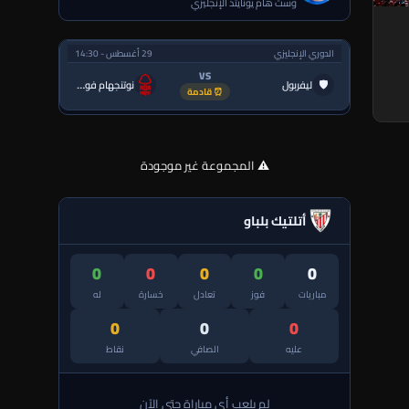
وست هام يونايتد الإنجليزي
الدوري الإنجليزي
29 أغسطس - 14:30
VS
🛡
ليفربول
نوتنجهام فورست
⏰ قادمة
⚠️ المجموعة غير موجودة
أتلتيك بلباو
0
0
0
0
0
مباريات
فوز
تعادل
خسارة
له
0
0
0
عليه
الصافي
نقاط
لم يلعب أي مباراة حتى الآن