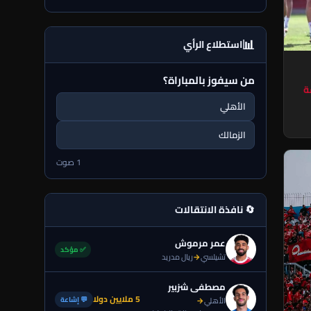
📊
استطلاع الرأي
من سيفوز بالمباراة؟
ة
الأهلي
الزمالك
1 صوت
🔄 نافذة الانتقالات
عمر مرموش
✅ مؤكد
تشيلسي
→
ريال مدريد
مصطفى شزبير
5 ملايين دولا
💬 إشاعة
الأهلي
→