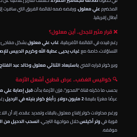
في خطوة
صادمة للجماهير الحمراء
، كشفت تقارير إعلامية عن 
المخضرم
علي معلول
، ورفضه ضمه لقائمة الفريق التي سافرت إل
أبطال إفريقيا.
❌ قرار مثير للجدل.. أين معلول؟
رغم قيده في القائمة الأفريقية،
غاب علي معلول
بشكل مفاجئ عن ب
التساؤلات، خاصة مع
غياب يحيى عطية الله وكريم الدبيس للإصا
وبرر كولر قراره الفني
باستبعاد الثنائي معلول وخالد عبد الفتاح
🔍 كواليس الغضب.. عرض قطري أشعل الأزمة
بحسب ما ذكرته قناة “المحور”، فإن الأزمة بدأت
قبل إصابة علي م
عرضًا مغريًا بقيمة
2 مليون دولار
، و
أبلغ كولر بنيته في الرحيل
رغم
ورغم محاولات كولر إقناع معلول بالبقاء وتمديد عقده، إلا أن الل
قوية في
وتر أكيلس
خلال مواجهة الترجي،
انسحب الدحيل من ا
موقفه.