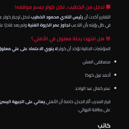
🟥 تدخل من الخطيب.. لكن كولر حسم موقفه!
التقارير أكدت أن
رئيس النادي محمود الخطيب
تدخل لإجبار كولر 
في ظل رؤيته بأن اللاعب
تجاوز عمر الذروة الفنية
ولم يعد قادرًا عل
🚨 هل انتهت رحلة معلول في الأهلي؟
المؤشرات الحالية تؤكد أن كولر
لا ينوي الاعتماد على علي معلو
مصطفى العش
أحمد نبيل كوكا
عمر كمال عبد الواحد
قرار المدرب أثار الجدل، خاصة أن الأهلي
يعاني على الجبهة اليسر
على بطاقة النهائي.
كاتب