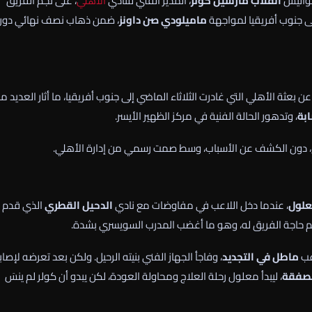
كواليس
انقلاب مارسيل كولر
، المدير الفني للنادي
الأهلي
، على نجم الفريق
ى جنوب أفريقيا لمواجهة
ماميلودي صن داونز
، ضمن ذهاب نصف نهائي دور
عثة الأهلي التي غادرت الثلاثاء الماضي إلى جنوب أفريقيا، ما أثار العديد م
بة
، وتدهور الحالة الفنية في مركز الظهير الأيسر.
، دون الكشف عن الأسباب، وسط صمت رسمي من إدارة الأهلي.
علول
، عندما دخل اللاعب في مفاوضات مع نادي
الدحيل القطري
الذي قدم ل
 حاجة الفريق له، وهو ما أغضب المدرب السويسري بشدة.
اعب
ماطل في التجديد
، وفاجأ الجهاز الفني بنيته الرحيل. ولكن بعد تعرضه لإصاب
لصفقة
، ليبدأ معلول رحلة العلاج ومحاولة العودة، لكن يبدو أن كولر لم ينسَ