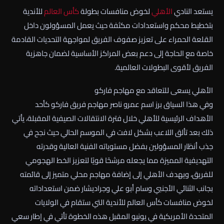
يستعد النادي
الأهلي
لخوض منافسات بطولة
كأس العالم
للأندية
بتخطيط محكم واستعدادات مكثفة حيث يعمل المسؤولون داخل
القلعة الحمراء على تعزيز صفوف الفريق لمواجهة التحديات القادمة
خاصة مع الحاجة إلى دعم بعض المراكز الأساسية لضمان جاهزية
الفريق لأقوى البطولات العالمية.
الأهلي يسعى للتعاقد مع مهاجم فاركو
وفي هذا السياق برز اسم عمرو ناصر مهاجم فريق فاركو كأحد
الأهداف الرئيسية للأهلي خلال فترة الانتقالات الصيفية المقبلة، يأتي
ذلك بعد تألق اللاعب بشكل لافت في الموسم الحالي حيث نجح في
جذب أنظار المسؤولين بفضل مستوياته الفنية العالية وقدرته
التهديفية المميزة مما يجعله مرشحًا قويًا لتعزيز الخط الهجومي
للفريق، ويهدف الأهلي إلى إضافة مهاجم محلي متميز إلى قائمته
بجانب الثنائي الأجنبي وسام أبو علي وجراديشار ضمن استعداداته
لخوض منافسات كأس العالم للأندية التي ستقام في الولايات
المتحدة الأمريكية في يونيو المقبل هذه الخطوة تأتي في إطار سعي