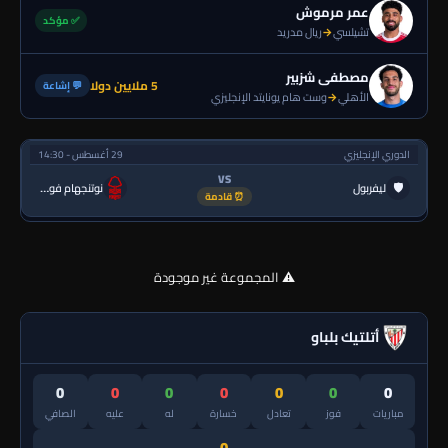
عمر مرموش
✅ مؤكد
تشيلسي
→
ريال مدريد
مصطفى شزبير
5 ملايين دولا
💬 إشاعة
الأهلي
→
وست هام يونايتد الإنجليزي
الدوري الإنجليزي
29 أغسطس - 14:30
VS
🛡
ليفربول
نوتنجهام فورست
⏰ قادمة
⚠️ المجموعة غير موجودة
أتلتيك بلباو
0
0
0
0
0
0
0
مباريات
فوز
تعادل
خسارة
له
عليه
الصافي
0