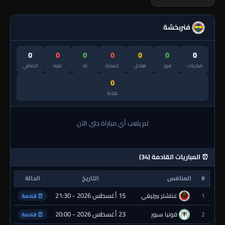
فنربخشة
0
0
0
0
0
0
0
مباريات
فوز
تعادل
خسارة
له
عليه
الصافي
0
نقاط
لم يلعب أي مباراة حتى الآن
⏰ المباريات القادمة (34)
#
المنافس
التاريخ
الحالة
15 أغسطس 2026 - 21:30
1
غنتشلر بيرليغي
⏰ قادمة
23 أغسطس 2026 - 20:00
2
قونيا سبور
⏰ قادمة