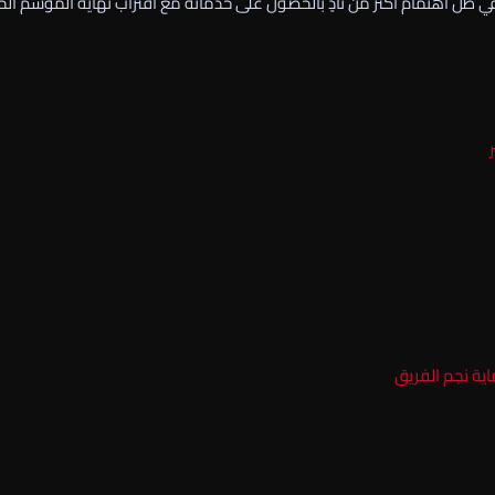
 ظل اهتمام أكثر من نادٍ بالحصول على خدماته مع اقتراب نهاية الموسم الحا
اية نجم الفريق