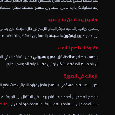
فجر مصدر مطلع مفاجأة بشأن مستقبل
أحمد عبد القادر
لاعب
ال
رغم محاولات إدارة النادي السماوي لحسم الصفقة مبكرًا استعدادً
بيراميدز يبحث عن جناح جديد
يسعى بيراميدز لتدعيم مركز الجناح الأيسر في ظل الأزمة التي يعاني 
إلى عدم ظهور
إيفرتون دا سيلفا
بالمستوى المنتظر منذ انضمامه 
مفاوضات لضم اللاعب
وبحسب مصادر مطلعة، فإن
عمرو بسيوني
مدير التعاقدات في ناد
أن يتم حسم الصفقة بشكل نهائي عقب نهاية الموسم الجاري.
الزمالك في الصورة
لكن اللاعب فاجأ مسؤولي بيراميدز بتأجيل قراره النهائي، حيث يضع ن
وأوضح المصدر أن أحمد عبد القادر يرغب في الانتقال إلى نادٍ يمتلك
سيساعده على استعادة بريقه سريعًا والعودة مرة أخرى إلى
منتخ