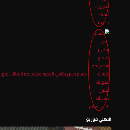
حسام حسن يفاجئ الجميع ويضم نجم الزمالك لتجهيز
الاهلي فور يو