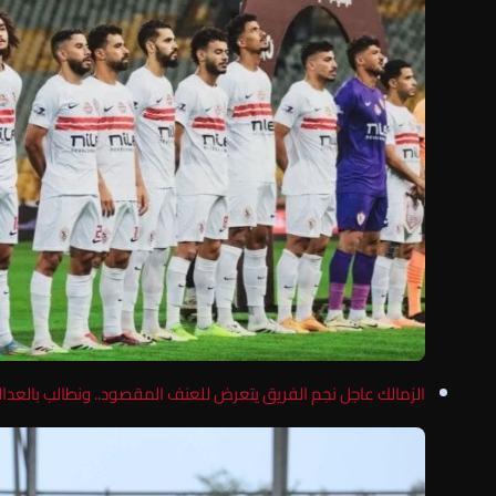
الزمالك عاجل نجم الفريق يتعرض للعنف المقصود.. ونطالب بالعدال