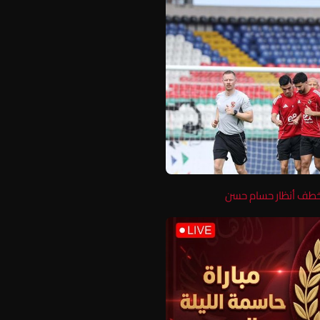
ويخطف أنظار حسام حسن