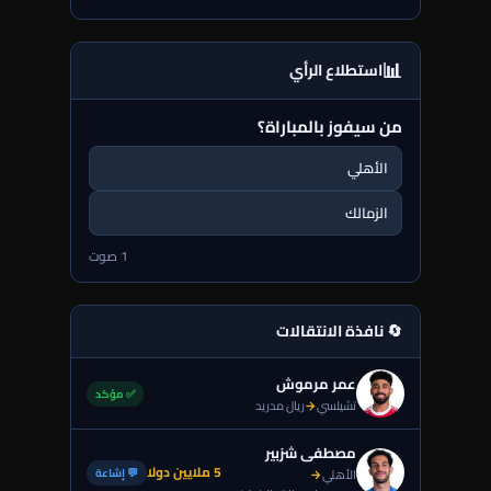
📊
استطلاع الرأي
من سيفوز بالمباراة؟
الأهلي
الزمالك
1 صوت
🔄 نافذة الانتقالات
عمر مرموش
✅ مؤكد
تشيلسي
→
ريال مدريد
مصطفى شزبير
5 ملايين دولا
💬 إشاعة
الأهلي
→