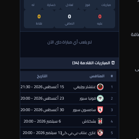
مباريات
فوز
تعادل
خسارة
له
0
0
0
عليه
الصافي
نقاط
افة
لم يلعب أي مباراة حتى الآن
⏰ المباريات القادمة (34)
لى
#
المنافس
التاريخ
الحالة
15 أغسطس 2026 - 21:30
1
غنتشلر بيرليغي
⏰ قادمة
23 أغسطس 2026 - 20:00
2
قونيا سبور
⏰ قادمة
30 أغسطس 2026 - 20:00
3
سامسون سبور
⏰ قادمة
6 سبتمبر 2026 - 20:00
4
بشكتاش
⏰ قادمة
13 سبتمبر 2026 - 20:00
5
غازي عنتاب بي.بي.كي.
⏰ قادمة