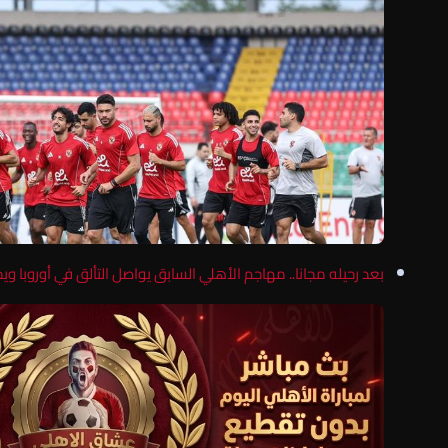
بعد رحيله مجانا.. مهاجم الأهلي السابق يواصل التألق في أوروبا 