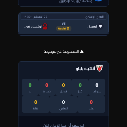
وست هام يونايتد الإنجليزي
الدوري الإنجليزي
29 أغسطس - 14:30
VS
🛡
ليفربول
نوتنجهام فورست
⏰ قادمة
⚠️ المجموعة غير موجودة
أتلتيك بلباو
0
0
0
0
0
مباريات
فوز
تعادل
خسارة
له
0
0
0
عليه
الصافي
نقاط
لم يلعب أي مباراة حتى الآن