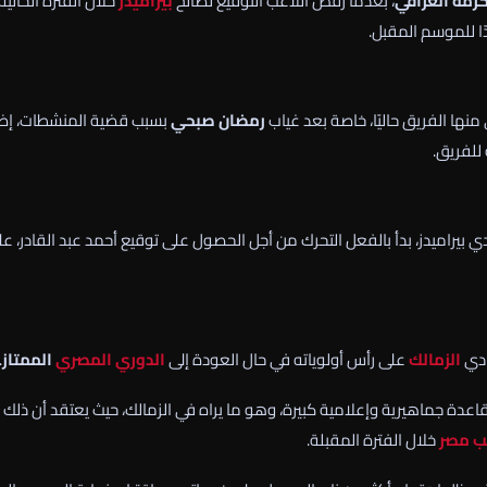
كرمة العراقي
، بعدما رفض اللاعب التوقيع لصالح
بيراميدز
خلال الفترة الحالية،
ا للموسم المقبل.
منها الفريق حاليًا، خاصة بعد غياب
رمضان صبحي
بسبب قضية المنشطات، إض
للفريق.
ي بيراميدز، بدأ بالفعل التحرك من أجل الحصول على توقيع أحمد عبد القادر، ع
ادي
الزمالك
على رأس أولوياته في حال العودة إلى
الدوري المصري
الممتاز
.
 قاعدة جماهيرية وإعلامية كبيرة، وهو ما يراه في الزمالك، حيث يعتقد أن ذلك
ب مصر
خلال الفترة المقبلة.