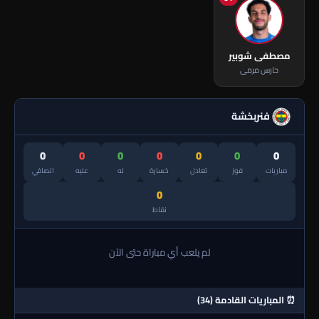
مصطفى شوبير
حارس مرمى
فنربخشة
0
0
0
0
0
0
0
مباريات
فوز
تعادل
خسارة
له
عليه
الصافي
0
نقاط
لم يلعب أي مباراة حتى الآن
⏰ المباريات القادمة (34)