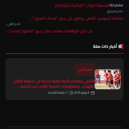
فيسبوك
تويتر / X
واتساب
تيليغرام
مشاركة:
‹ الخبر السابق
مفاجأة الموسم.. الأهلي يوافق على رحيل “هداف الفريق”…
الخبر التالي ›
من خارج التوقعات! معتمد جمال يجهز "الصاروخ الجديد"…
📰 أخبار ذات صلة
اخبار الأهلي
الأهلي يصطدم بأزمة مالية جديدة في صفقة الطائر
المهاجر.. ومفاوضات حاسمة تقترب من الحسم
6 يوليو 2026
1 دقيقة للقراءة