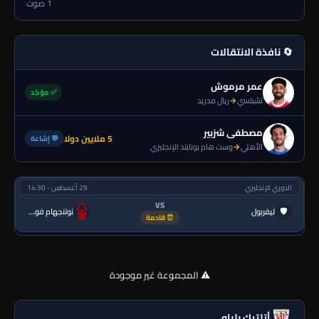
1 صوت
🔄 نافذة الانتقالات
عمر مرموش
✅ مؤكد
تشيلسي
→
ريال مدريد
مصطفى شزبير
5 ملايين دولا
💬 إشاعة
الأهلي
→
وست هام يونايتد الإنجليزي
الدوري الإنجليزي
29 أغسطس - 14:30
VS
🛡
ليفربول
نوتنجهام فورست
⏰ قادمة
⚠️ المجموعة غير موجودة
أتلتيك بلباو