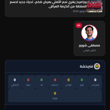
بيراميدز يغري نجم الأهلي بعرض ضخم.. تحرك جديد لحسم
الصفقة من الكرمة العراقي
6 يوليو، 2026
31
مصطفى شوبير
حارس مرمى
فنربخشة
0
0
0
0
0
0
0
مباريات
فوز
تعادل
خسارة
له
عليه
الصافي
0
نقاط