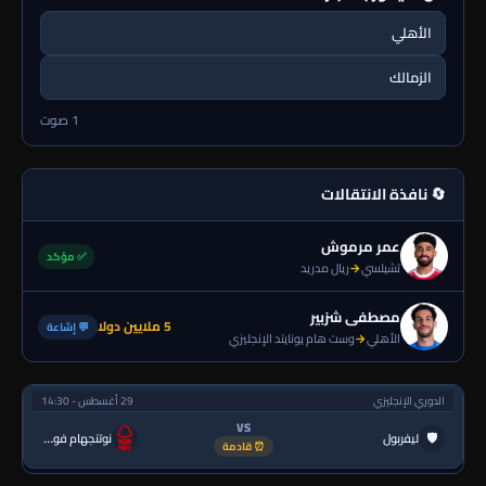
الأهلي
الزمالك
1 صوت
🔄 نافذة الانتقالات
عمر مرموش
✅ مؤكد
تشيلسي
→
ريال مدريد
مصطفى شزبير
5 ملايين دولا
💬 إشاعة
الأهلي
→
وست هام يونايتد الإنجليزي
الدوري الإنجليزي
29 أغسطس - 14:30
VS
🛡
ليفربول
نوتنجهام فورست
⏰ قادمة