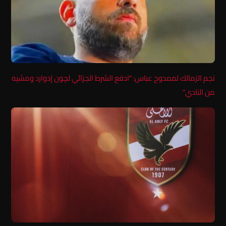
نجم الزمالك لممدوح عباس: “ادفع الشرط الجزائي لچون إدوارد ومشيه
من النادي”