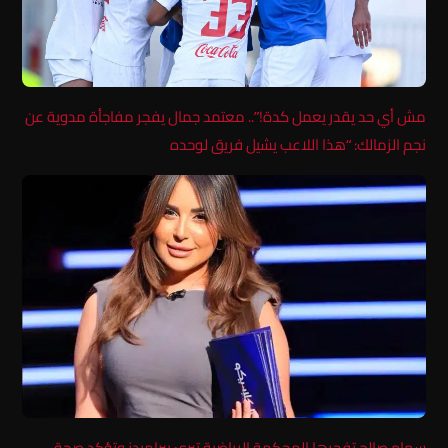
مش أي حد يقدر يعمل كدة!”.. معتمد جمال يفجر مفاجأة مدوية عن
نجم الزمالك: “هذا اللاعب يشيل فريق لوحده
سهام صالح تفجرها المحكمة الرياضية تبرئ بيراميدز وتؤكد صحة