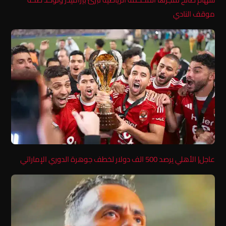
موقف النادي
عاجل| الأهلي يرصد 500 الف دولار لخطف جوهرة الدوري الإماراتي