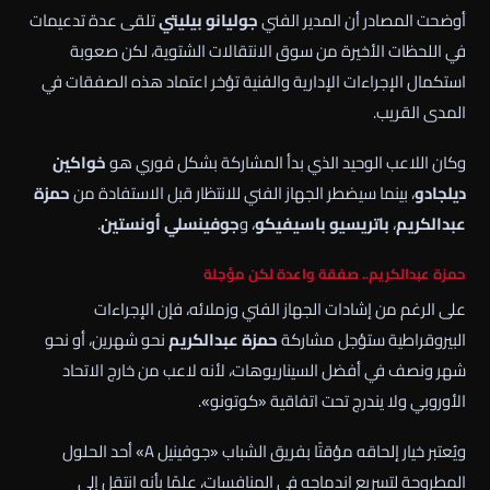
أوضحت المصادر أن المدير الفني
جوليانو بيليتي
تلقى عدة تدعيمات
في اللحظات الأخيرة من سوق الانتقالات الشتوية، لكن صعوبة
استكمال الإجراءات الإدارية والفنية تؤخر اعتماد هذه الصفقات في
المدى القريب.
وكان اللاعب الوحيد الذي بدأ المشاركة بشكل فوري هو
خواكين
ديلجادو
، بينما سيضطر الجهاز الفني للانتظار قبل الاستفادة من
حمزة
عبدالكريم
،
باتريسيو باسيفيكو
، و
جوفينسلي أونستين
.
حمزة عبدالكريم.. صفقة واعدة لكن مؤجلة
على الرغم من إشادات الجهاز الفني وزملائه، فإن الإجراءات
البيروقراطية ستؤجل مشاركة
حمزة عبدالكريم
نحو شهرين، أو نحو
شهر ونصف في أفضل السيناريوهات، لأنه لاعب من خارج الاتحاد
الأوروبي ولا يندرج تحت اتفاقية «كوتونو».
ويُعتبر خيار إلحاقه مؤقتًا بفريق الشباب «جوفينيل A» أحد الحلول
المطروحة لتسريع اندماجه في المنافسات، علمًا بأنه انتقل إلى