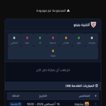
⚠️ المجموعة غير موجودة
أتلتيك بلباو
0
0
0
0
0
0
0
مباريات
فوز
تعادل
خسارة
له
عليه
الصافي
0
نقاط
لم يلعب أي مباراة حتى الآن
⏰ المباريات القادمة (38)
#
المنافس
التاريخ
الحالة
16 أغسطس 2026 - 18:00
1
برشلونة
⏰ قادمة