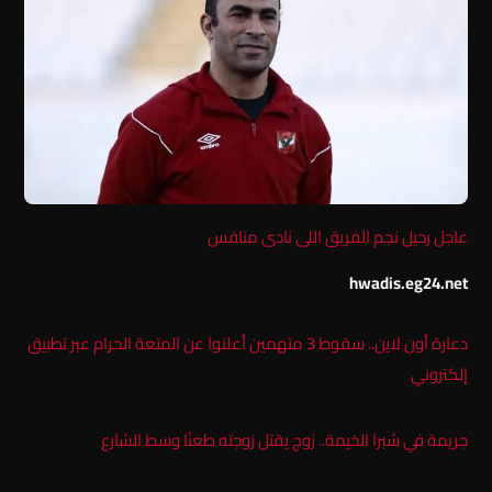
عاجل رحيل نجم الفريق اللى نادى منافس
hwadis.eg24.net
دعارة أون لاين.. سقوط 3 متهمين أعلنوا عن المتعة الحرام عبر تطبيق
إلكتروني
جريمة في شبرا الخيمة.. زوج يقتل زوجته طعنًا وسط الشارع