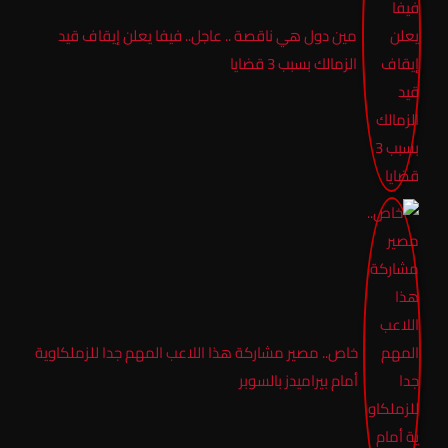
مين دول هي ناقصة .. عاجل.. فيفا يعلن إيقاف قيد
الزمالك بسبب 3 قضايا
خاص.. مصير مشاركة هذا اللاعب المهم جدا للزملكاوية
أمام بيراميدز بالسوبر