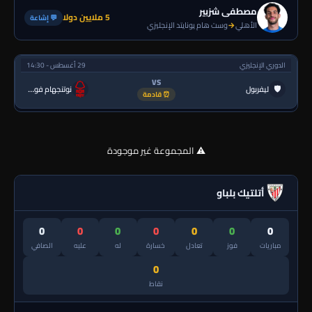
مصطفى شزبير
5 ملايين دولا
💬 إشاعة
الأهلي
→
وست هام يونايتد الإنجليزي
الدوري الإنجليزي
29 أغسطس - 14:30
VS
🛡
ليفربول
نوتنجهام فورست
⏰ قادمة
⚠️ المجموعة غير موجودة
أتلتيك بلباو
0
0
0
0
0
0
0
مباريات
فوز
تعادل
خسارة
له
عليه
الصافي
0
نقاط