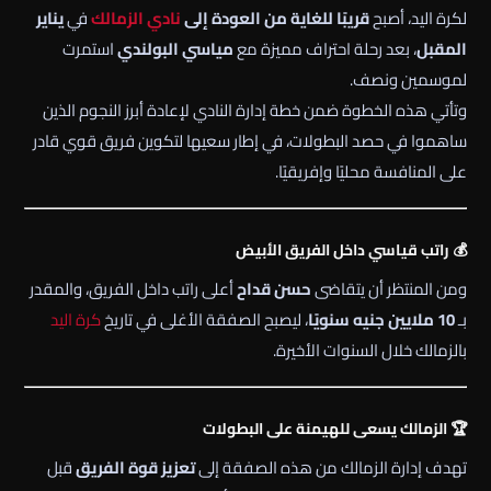
لكرة اليد، أصبح
قريبًا للغاية من العودة إلى
نادي الزمالك
في
يناير
المقبل
، بعد رحلة احتراف مميزة مع
مياسي البولندي
استمرت
لموسمين ونصف.
وتأتي هذه الخطوة ضمن خطة إدارة النادي لإعادة أبرز النجوم الذين
ساهموا في حصد البطولات، في إطار سعيها لتكوين فريق قوي قادر
على المنافسة محليًا وإفريقيًا.
💰 راتب قياسي داخل الفريق الأبيض
ومن المنتظر أن يتقاضى
حسن قداح
أعلى راتب داخل الفريق، والمقدر
بـ
10 ملايين جنيه سنويًا
، ليصبح الصفقة الأغلى في تاريخ
كرة اليد
بالزمالك خلال السنوات الأخيرة.
🏆 الزمالك يسعى للهيمنة على البطولات
تهدف إدارة الزمالك من هذه الصفقة إلى
تعزيز قوة الفريق
قبل