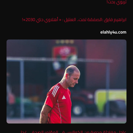
تربوي بحت!
ابراهيم فايق :الصفقة تمت.. العنتيل : « أهلاوي حتي 2030»!
elahly4u.com
عاجل مفاجئة مدوية من الكواليس فى المؤتمر الصحفي غدا