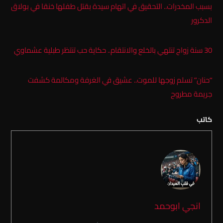
بسبب المخدرات.. التحقيق في اتهام سيدة بقتل طفلها خنقا في بولاق
الدكرور
30 سنة زواج تنتهي بالخلع والانتقام.. حكاية حب تنتظر طبلية عشماوي
“حنان” تسلم زوجها للموت.. عشيق في الغرفة ومكالمة كشفت
جريمة مطروح
كاتب
انجي ابوحمد