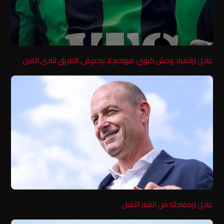
عاجل وانفراد وحش كروي، مهاجم لا يرحم،فى الطريق لنادى القرن
عاجل ومفاجئة من العيار الثقيل