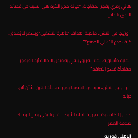
هاني رمزي يفجر المفاجأة.. “خيانة مدير الكرة هي السبب في فضائح
النادي بالدليل
“أورتيجا في التتش.. ماكينة أهداف ’جاهزة للتشغيل‘ وبسعر لا يُصدق..
كيف خدع الأهلي الجميع؟”
“نهاية مأساوية.. نجم الفريق يلقي بقميص الزمالك أرضاً ويفجر
مفاجأة فسخ التعاقد.”
“زلزال في التتش.. سيد عبد الحفيظ يفجر مفاجأة القرن بشأن أليو
ديانج!”
عاجل | الكاف يكتب نهاية الحلم الأبيض.. قرار تاريخي يمنح الزمالك
صدمة العمر
الاهلي فور يو