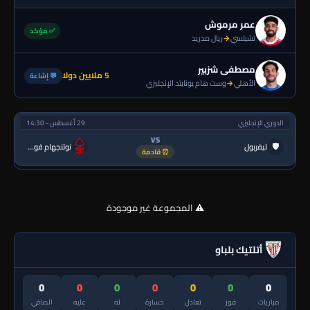
عمر مرموش
✅ مؤكد
تشيلسي
→
ريال مدريد
مصطفى شزبير
5 ملايين دولا
💬 إشاعة
الأهلي
→
وست هام يونايتد الإنجليزي
الدوري الإنجليزي
29 أغسطس - 14:30
VS
🛡
ليفربول
نوتنجهام فورست
⏰ قادمة
⚠️ المجموعة غير موجودة
أتلتيك بلباو
0
0
0
0
0
0
0
مباريات
فوز
تعادل
خسارة
له
عليه
الصافي