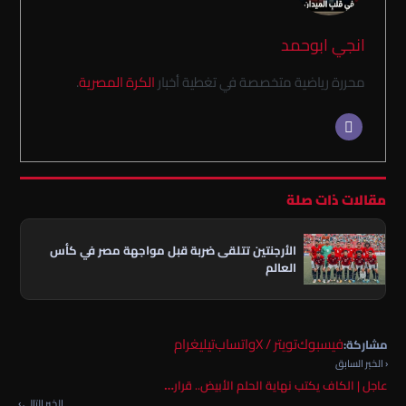
انجي ابوحمد
محررة رياضية متخصصة في تغطية أخبار
الكرة المصرية
.
مقالات ذات صلة
الأرجنتين تتلقى ضربة قبل مواجهة مصر في كأس
العالم
فيسبوك
تويتر / X
واتساب
تيليغرام
مشاركة:
‹ الخبر السابق
عاجل | الكاف يكتب نهاية الحلم الأبيض.. قرار…
الخبر التالي ›