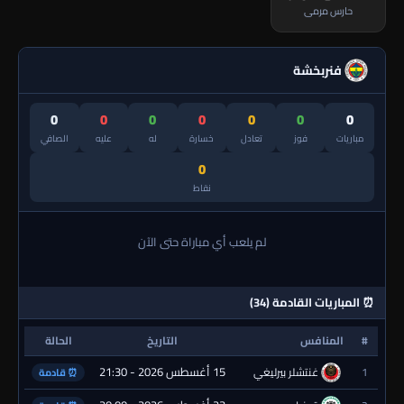
حارس مرمى
فنربخشة
0
0
0
0
0
0
0
مباريات
فوز
تعادل
خسارة
له
عليه
الصافي
0
نقاط
لم يلعب أي مباراة حتى الآن
⏰ المباريات القادمة (34)
#
المنافس
التاريخ
الحالة
15 أغسطس 2026 - 21:30
1
غنتشلر بيرليغي
⏰ قادمة