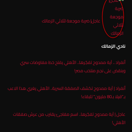
عاجل| ضربة موجعة لثلاثي الزمالك
نادي الزمالك
أنفراد .. آية ممدوح تفجّرها.. الأهلي يفتح خط مفاوضات سري
وبنقض على نجم منتخب مصر!
أنفراد | آية ممدوح تكشف الصفقة السرية.. الأهلي يغري هذا الاعب
بـ”فيلا بـ80 مليون” للبقاء!
عاجل | آية ممدوح تفجّرها.. اسم مفاجئ يقترب من عرش صفقات
الأهلي!