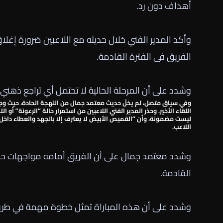
أهداف دون رد.
وأكد المدير الفني خلال حديثه مع اللاعبين ضرورة إغلاق
الفريق فى الفترة القادمة.
وشدد على أن المرحلة الحالية لا تحتمل أي تراجع ذهني أ
وفي سياق متصل، لم يخلُ حديث
معتمد جمال
من اللهجة الحادة، حيث وجه ا
اللقاء الأخير. وحذر المدير الفني اللاعبين من استمرار حالة “الرعونة” أ
ليست مضمونة، وأن “القميص الأبيض لا يعترف إلا بالجهد والعطاء داخل
اللاعب.
وشدد معتمد جمال على أن الفريق أمامه مواجهات حاس
القادمة.
وشدد على أن هذه المباراة تمثل خطوة مهمة في طريق ا