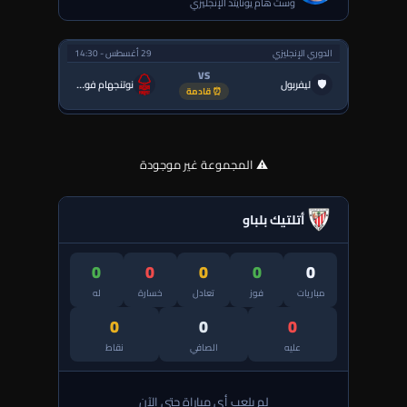
وست هام يونايتد الإنجليزي
الدوري الإنجليزي
29 أغسطس - 14:30
VS
🛡
ليفربول
نوتنجهام فورست
⏰ قادمة
⚠️ المجموعة غير موجودة
أتلتيك بلباو
0
0
0
0
0
مباريات
فوز
تعادل
خسارة
له
0
0
0
عليه
الصافي
نقاط
لم يلعب أي مباراة حتى الآن