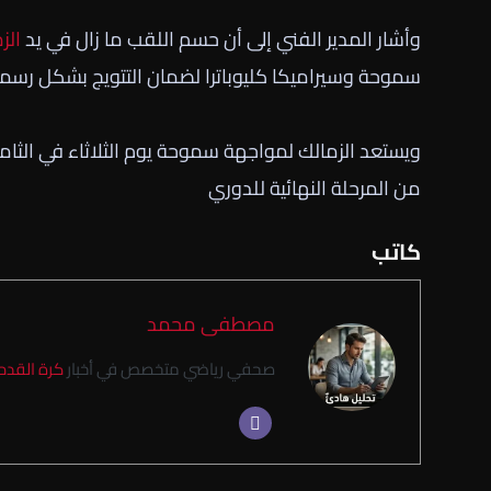
وأشار المدير الفني إلى أن حسم اللقب ما زال في يد
الز
سموحة وسيراميكا كليوباترا لضمان التتويج بشكل رسم
ويستعد الزمالك لمواجهة سموحة يوم الثلاثاء في الثام
من المرحلة النهائية للدوري
كاتب
مصطفى محمد
صحفي رياضي متخصص في أخبار
كرة القدم