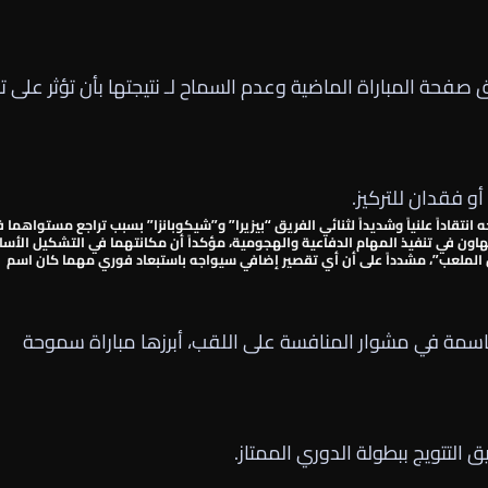
 صفحة المباراة الماضية وعدم السماح لـ نتيجتها بأن تؤثر على تر
و فقدان للتركيز.
نتقاداً علنياً وشديداً لثنائي الفريق
“بيزيرا”
و”شيكوبانزا” بسبب تراجع مستواهما 
و التهاون في تنفيذ المهام الدفاعية والهجومية، مؤكداً أن مكانتهما في التشكيل الأ
 الملعب”، مشدداً على أن أي تقصير إضافي سيواجه باستبعاد فوري مهما كان اسم
مة في مشوار المنافسة على اللقب، أبرزها مباراة سموحة
لتتويج ببطولة الدوري الممتاز.