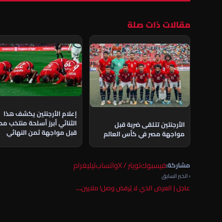
مقالات ذات صلة
إعلام الأرجنتين يكشف هذا
الثنائي أبرز أسلحة منتخب مص
الأرجنتين تتلقى ضربة قبل
قبل مواجهة ثمن النهائي
مواجهة مصر في كأس العالم
فيسبوك
تويتر / X
واتساب
تيليغرام
مشاركة:
‹ الخبر السابق
عاجل | العرض الذي لا يُرفض وصل! ملايين…