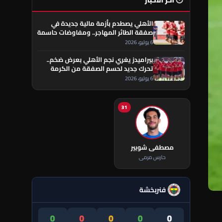
🕐 آخر الأخبار
الأهلي يصطدم بأزمة مالية جديدة في
صفقة الطائر المهاجر.. ومفاوضات حاسمة
تقترب من الحسم
6 يوليو، 2026
بيراميدز يغري نجم الأهلي بعرض ضخم..
تحرك جديد لحسم الصفقة من الكرمة
العراقي
6 يوليو، 2026
31
مصطفى شوبير
حارس مرمى
فنربخشة
0
0
0
0
0