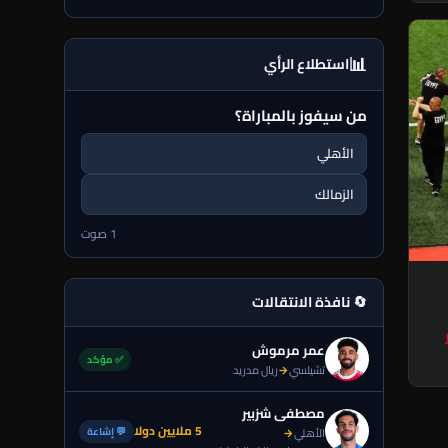
📊
استطلاع الرأي
من سيفوز بالمباراة؟
الأهلي
الزمالك
1 صوت
🔄 نافذة الانتقالات
عمر مرموش
✅ مؤكد
تشيلسي
→
ريال مدريد
مصطفى شزبير
5 ملايين دولا
💬 إشاعة
الأهلي
→