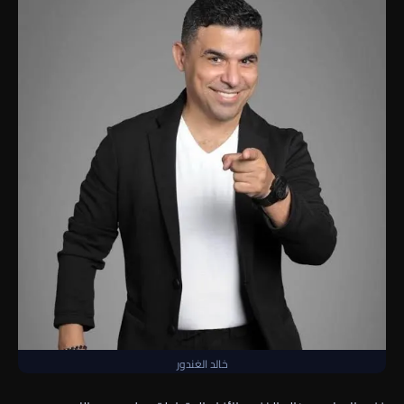
خالد الغندور