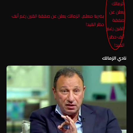
بضربة معلم.. الزمالك يعلن عن صفقة القرن رغم أنف
حظر القيد!
نادي الزمالك