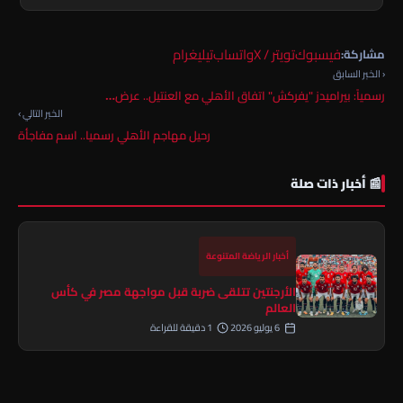
فيسبوك
تويتر / X
واتساب
تيليغرام
مشاركة:
‹ الخبر السابق
رسمياً: بيراميدز "يفركش" اتفاق الأهلي مع العنتيل.. عرض…
الخبر التالي ›
رحيل مهاجم الأهلي رسميا.. اسم مفاجأة
📰 أخبار ذات صلة
أخبار الرياضة المتنوعة
الأرجنتين تتلقى ضربة قبل مواجهة مصر في كأس
العالم
6 يوليو 2026
1 دقيقة للقراءة