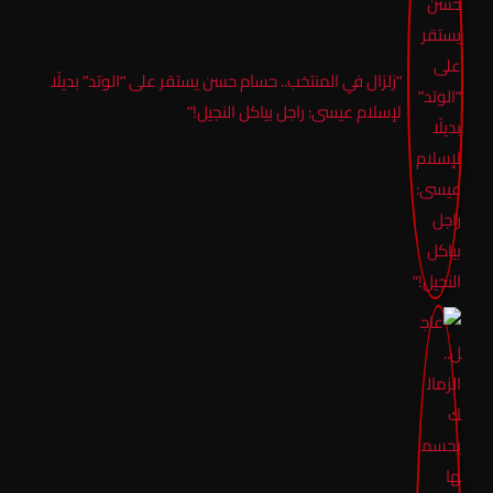
“زلزال في المنتخب.. حسام حسن يستقر على “الوتد” بديلًا
لإسلام عيسى: راجل بياكل النجيل!”