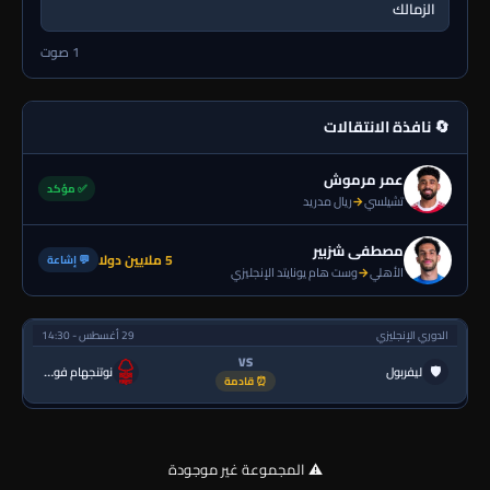
الزمالك
1 صوت
🔄 نافذة الانتقالات
عمر مرموش
✅ مؤكد
تشيلسي
→
ريال مدريد
مصطفى شزبير
5 ملايين دولا
💬 إشاعة
الأهلي
→
وست هام يونايتد الإنجليزي
الدوري الإنجليزي
29 أغسطس - 14:30
VS
🛡
ليفربول
نوتنجهام فورست
⏰ قادمة
⚠️ المجموعة غير موجودة