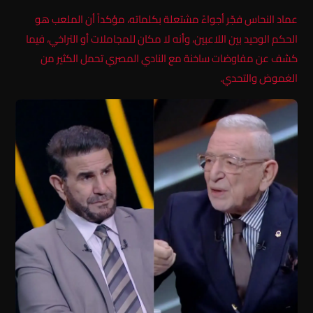
عماد النحاس فجّر أجواءً مشتعلة بكلماته، مؤكداً أن الملعب هو
الحكم الوحيد بين اللاعبين، وأنه لا مكان للمجاملات أو التراخي، فيما
كشف عن مفاوضات ساخنة مع النادي المصري تحمل الكثير من
الغموض والتحدي.