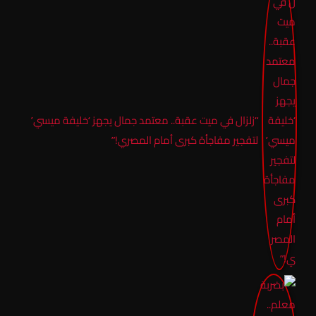
“زلزال في ميت عقبة.. معتمد جمال يجهز ‘خليفة ميسي’
لتفجير مفاجأة كبرى أمام المصري!”