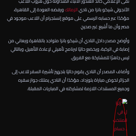
نفى الإعلامي خالد الغندور الأنباء المتداولة حول هروب اللاعب
الأنجولي شيكو بانزا من نادي
الزمالك
ورفضه العودة إلى القاهرة،
مؤكدًا عبر حسابه الرسمي على موقع إنستجرام أن اللاعب موجود في
مصر وأن ما أُشيع غير صحيح.
وأوضح مصدر داخل النادي أن شيكو بانزا متواجد بالقاهرة ويعاني من
إصابة في الركبة، ويخضع حاليًا لبرنامج تأهيلي لإعادة التأهيل، وبالتالي
ليس جاهزًا للمشاركة مع الفريق.
وأضاف المصدر أن النادي يقوم حاليًا بتجهيز تأشيرة السفر للاعب إلى
الجزائر لخوض مباراة بلوزداد، مؤكدًا أن النادي يمتلك جواز سفره
وجميع المستندات اللازمة لمشاركته في المباريات المقبلة.