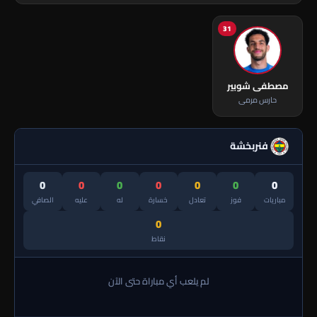
31
مصطفى شوبير
حارس مرمى
فنربخشة
0
0
0
0
0
0
0
مباريات
فوز
تعادل
خسارة
له
عليه
الصافي
0
نقاط
لم يلعب أي مباراة حتى الآن