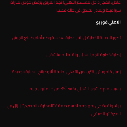
عاجل: انفجار داخل معسكر الأهلي! نجم الفريق يرفض خوض مباراة
سيراميكا ويغادر الفندق في حالة غضب!
الاهلي فور يو
تطور الاصابة الخطرة ل بلال عطية بعد سقوطه أمام طلائع الجيش
إصابة خطيرة لنجم الاهلى ونقله للمستشفى
زميل كامويش يقترب من الأهلي لخلافة أليو ديانج.. «دبابة» جديدة
بسبب إمام عاشور.. الأهلي يخسر أكثر من ١٠٠ مليون جنيه
برشلونة يضحي بمهاجمه لحسم صفقة “المحترف المصرى”: زلزال في
الميركاتو الصيفي