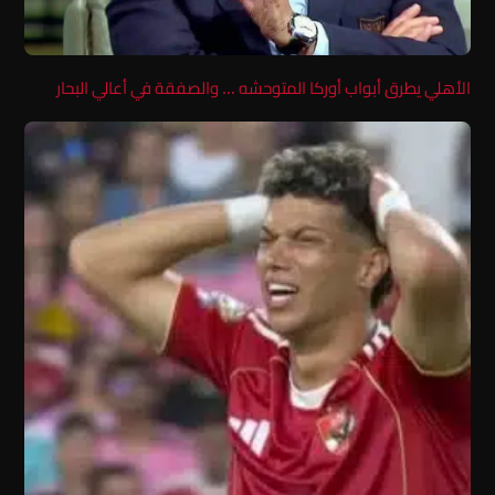
الأهلي يطرق أبواب أوركا المتوحشه … والصفقة في أعالي البحار