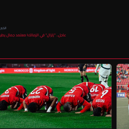
الخبر ا
عاجل.. "زلزال" في الزمالك! معتمد جمال يطيح