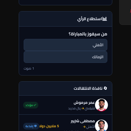
📊
استطلاع الرأي
من سيفوز بالمباراة؟
الأهلي
الزمالك
1 صوت
🔄 نافذة الانتقالات
عمر مرموش
✅ مؤكد
تشيلسي
→
ريال مدريد
مصطفى شزبير
5 ملايين دولا
💬 إشاعة
الأهلي
→