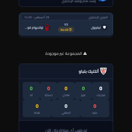
وست هام يونايتد الإنجليزي
الدوري الإنجليزي
29 أغسطس - 14:30
VS
🛡
ليفربول
نوتنجهام فورست
⏰ قادمة
⚠️ المجموعة غير موجودة
أتلتيك بلباو
0
0
0
0
0
مباريات
فوز
تعادل
خسارة
له
0
0
0
عليه
الصافي
نقاط
لم يلعب أي مباراة حتى الآن