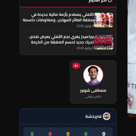
🕐 آخر الأخبار
الأهلي يصطدم بأزمة مالية جديدة في
صفقة الطائر المهاجر.. ومفاوضات حاسمة
تقترب من الحسم
6 يوليو، 2026
بيراميدز يغري نجم الأهلي بعرض ضخم..
تحرك جديد لحسم الصفقة من الكرمة
العراقي
6 يوليو، 2026
31
مصطفى شوبير
حارس مرمى
فنربخشة
0
0
0
0
0