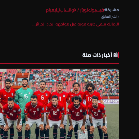
فيسبوك
تويتر / X
واتساب
تيليغرام
مشاركة:
‹ الخبر السابق
الزمالك يتلقى ضربة قوية قبل مواجهة اتحاد الجزائر…
📰 أخبار ذات صلة