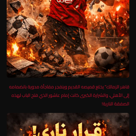
قاهر الزمالك” يخلع قميصه القديم وينفجر مفاجأة مدوية بانضمامه
إلى الأهلي، والشرارة الكبرى كانت إمام عاشور الذي فتح الباب لهذه
الصفقة النارية!