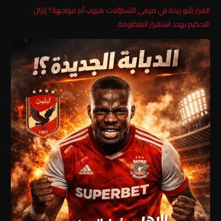
القرار يُأبو ريدة في مرمى التساؤلات: هروب أم مواجهة؟ زلزال
التحكيم يهدد استقرار المنظومة.