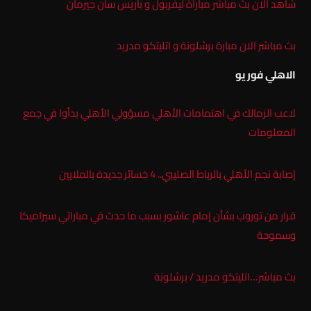
شاهد الان بث مباشر مباراة ليفربول و باريس سان جيرمان
بث مباشر الان مبارة برشلونة و اتليتكو مدريد
الاهلي فور يو
لاعب الزمالك في اهتمامات الأهلي مسؤولي الأهلي بدأوا في جمع
المعلومات
إصابة نجم الأهلي بالرباط الصليبي.. 4 خسائر جديدة بالملايين
قرار من توروب بشأن إمام عاشور بسبب ما حدث في مباراتي سيراميكا
وسموحة
بث مباشر…اتليتكو مدريد / برشلونة