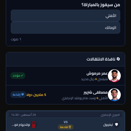
من سيفوز بالمباراة؟
الأهلي
الزمالك
1 صوت
🔄 نافذة الانتقالات
عمر مرموش
✅ مؤكد
تشيلسي
→
ريال مدريد
مصطفى شزبير
5 ملايين دولا
💬 إشاعة
الأهلي
→
وست هام يونايتد الإنجليزي
الدوري الإنجليزي
29 أغسطس - 14:30
VS
🛡
ليفربول
نوتنجهام فورست
⏰ قادمة