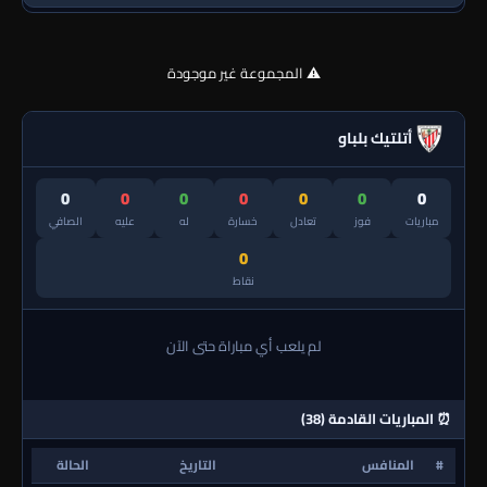
⚠️ المجموعة غير موجودة
أتلتيك بلباو
0
0
0
0
0
0
0
مباريات
فوز
تعادل
خسارة
له
عليه
الصافي
0
نقاط
لم يلعب أي مباراة حتى الآن
⏰ المباريات القادمة (38)
#
المنافس
التاريخ
الحالة