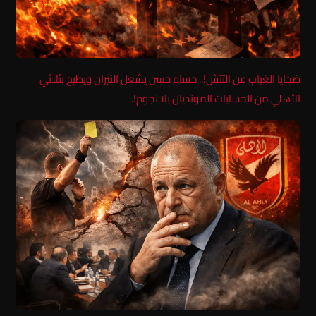
ضحايا الغياب عن التتش!.. حسام حسن يشعل النيران ويطيح بثلاثي
الأهلي من الحسابات المونديال بلا نجوم!.