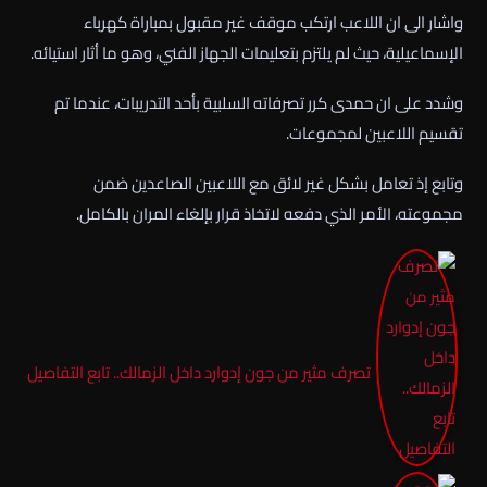
واشار الى ان اللاعب ارتكب موقف غير مقبول بمباراة كهرباء
الإسماعيلية، حيث لم يلتزم بتعليمات الجهاز الفني، وهو ما أثار استيائه.
وشدد على ان حمدى كرر تصرفاته السلبية بأحد التدريبات، عندما تم
تقسيم اللاعبين لمجموعات.
وتابع إذ تعامل بشكل غير لائق مع اللاعبين الصاعدين ضمن
مجموعته، الأمر الذي دفعه لاتخاذ قرار بإلغاء المران بالكامل.
تصرف مثير من جون إدوارد داخل الزمالك.. تابع التفاصيل