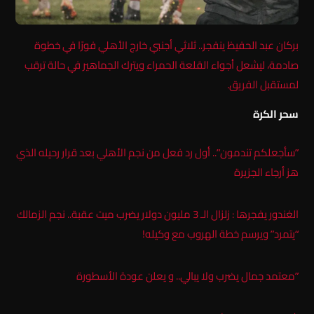
بركان عبد الحفيظ ينفجر.. ثلاثي أجنبي خارج الأهلي فورًا في خطوة
صادمة، ليشعل أجواء القلعة الحمراء ويترك الجماهير في حالة ترقب
لمستقبل الفريق.
سحر الكرة
​”سأجعلكم تندمون”.. أول رد فعل من نجم الأهلي بعد قرار رحيله الذي
هز أرجاء الجزيرة
الغندور يفجرها : زلزال الـ 3 مليون دولار يضرب ميت عقبة.. نجم الزمالك
“يتمرد” ويرسم خطة الهروب مع وكيله!
​”معتمد جمال يضرب ولا يبالي.. و يعلن عودة الأسطورة