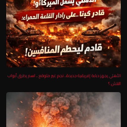
الأهلي يجهز دبابة إفريقية جديدة.. نجم غير متوقع .. اسم يطرق أبواب
التتش ؟