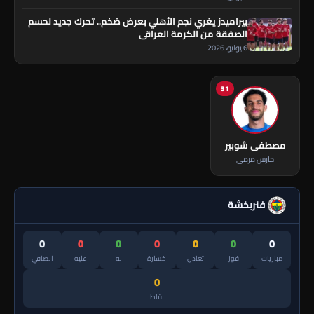
بيراميدز يغري نجم الأهلي بعرض ضخم.. تحرك جديد لحسم
الصفقة من الكرمة العراقي
6 يوليو، 2026
31
مصطفى شوبير
حارس مرمى
فنربخشة
0
0
0
0
0
0
0
مباريات
فوز
تعادل
خسارة
له
عليه
الصافي
0
نقاط