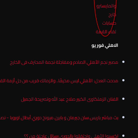
الاهلي فور يو
مصير نجم الأهلي الصادم ومفاجئة نجمة المحترف فى الخارج
مدحت العدل: الأهلي ليس مخيفًا.. والزمالك قريب من حل أزمة الق
الفنان الزملكاوى الكبير صلاح عبد الله وتصريحة الجميل
بث مباشر باريس سان جيرمان و بايرن ميونخ دوري أبطال اوروبا – نص
اكسبوا الأهلي واحتفلوا بالدوري رسائل عاجلة من ؟؟