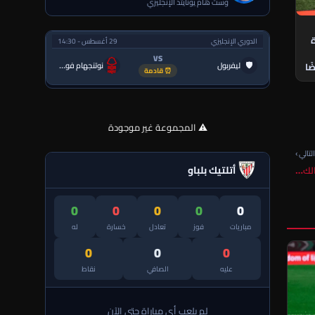
وست هام يونايتد الإنجليزي
ة
الدوري الإنجليزي
29 أغسطس - 14:30
VS
🛡
ليفربول
نوتنجهام فورست
ًا
⏰ قادمة
⚠️ المجموعة غير موجودة
لتالي ›
أتلتيك بلباو
الك…
0
0
0
0
0
مباريات
فوز
تعادل
خسارة
له
0
0
0
عليه
الصافي
نقاط
لم يلعب أي مباراة حتى الآن