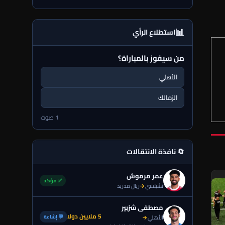
📊
استطلاع الرأي
من سيفوز بالمباراة؟
الأهلي
الزمالك
1 صوت
🔄 نافذة الانتقالات
عمر مرموش
✅ مؤكد
تشيلسي
→
ريال مدريد
مصطفى شزبير
5 ملايين دولا
💬 إشاعة
الأهلي
→