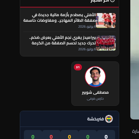
🕐 آخر الأخبار
الأهلي يصطدم بأزمة مالية جديدة في
صفقة الطائر المهاجر.. ومفاوضات حاسمة
تقترب من الحسم
6 يوليو، 2026
بيراميدز يغري نجم الأهلي بعرض ضخم..
تحرك جديد لحسم الصفقة من الكرمة
العراقي
6 يوليو، 2026
31
مصطفى شوبير
حارس مرمى
فنربخشة
ارة
0
0
0
0
0