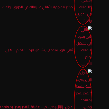
حكم مواجهة الأهلي والزمالك في الدوري.. ولعت
ثنائي ناري يعود الى تشكيل الزمالك امام الأهلي
عاجل.. زلزال يضرب ميت عقبة! “القدر يغدر” بمعتمد ج