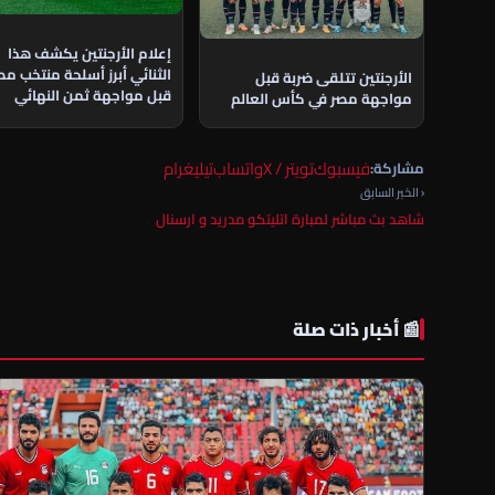
إعلام الأرجنتين يكشف هذا
الثنائي أبرز أسلحة منتخب مص
الأرجنتين تتلقى ضربة قبل
قبل مواجهة ثمن النهائي
مواجهة مصر في كأس العالم
فيسبوك
تويتر / X
واتساب
تيليغرام
مشاركة:
‹ الخبر السابق
شاهد بث مباشر لمبارة اتليتكو مدريد و ارسنال
📰 أخبار ذات صلة