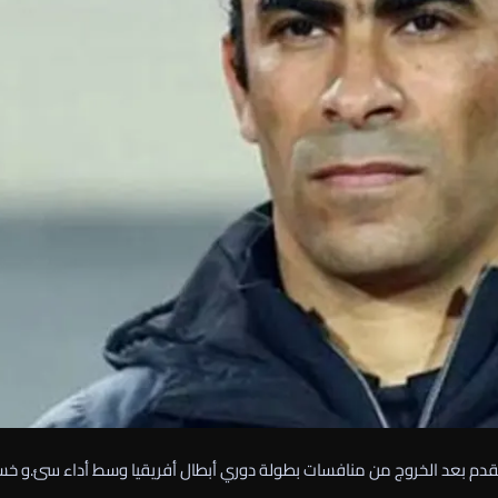
القدم بعد الخروج من منافسات بطولة دوري أبطال أفريقيا وسط أداء سئ.و خس