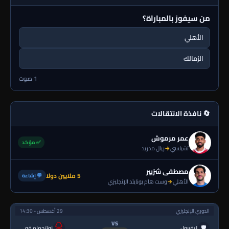
من سيفوز بالمباراة؟
الأهلي
الزمالك
1 صوت
🔄 نافذة الانتقالات
عمر مرموش
✅ مؤكد
تشيلسي
→
ريال مدريد
مصطفى شزبير
5 ملايين دولا
💬 إشاعة
الأهلي
→
وست هام يونايتد الإنجليزي
الدوري الإنجليزي
29 أغسطس - 14:30
VS
🛡
ليفربول
نوتنجهام فورست