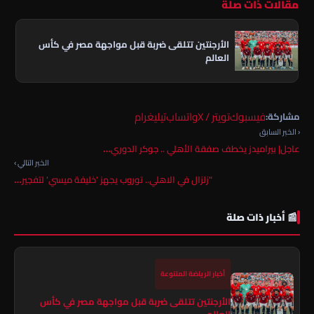
مقالات ذات صلة
الأرجنتين تتلقى ضربة قبل مواجهة مصر في كأس
العالم
فيسبوك
تويتر / X
واتساب
تيليغرام
مشاركة:
‹ الخبر السابق
عاجل| بيراميدز يخطف صفقة الأهلي .. جوكر الدوري…
الخبر التالي ›
"زلزال في الاهلي.. توروب يجهز 'خليفة ميسي' لتفجير…
📰 أخبار ذات صلة
أخبار الرياضة المتنوعة
الأرجنتين تتلقى ضربة قبل مواجهة مصر في كأس
العالم