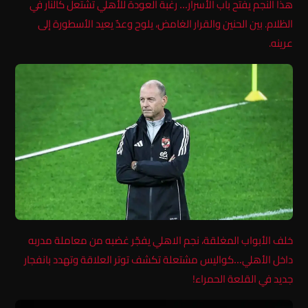
هذا النجم يفتح باب الأسرار… رغبة العودة للأهلي تشتعل كالنار في
الظلام. بين الحنين والقرار الغامض، يلوح وعدٌ يعيد الأسطورة إلى
عرينه.
خلف الأبواب المغلقة، نجم الاهلي يفجّر غضبه من معاملة مدربه
داخل الأهلي…كواليس مشتعلة تكشف توتر العلاقة وتهدد بانفجار
جديد في القلعة الحمراء!