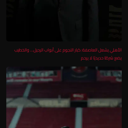
الأهلي يشعل العاصفة: كبار النجوم على أبواب الرحيل… والخطيب
يضع شرطًا حديديًا لا يرحم