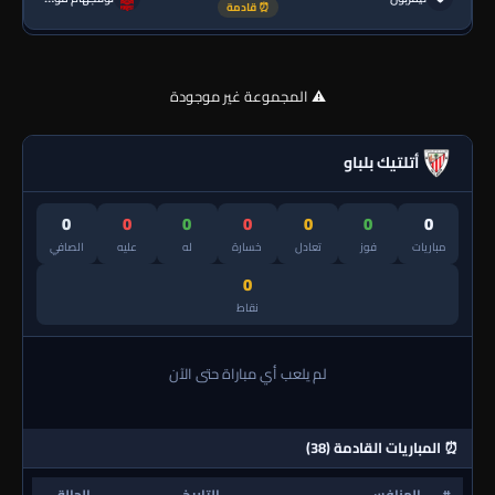
⏰ قادمة
⚠️ المجموعة غير موجودة
أتلتيك بلباو
0
0
0
0
0
0
0
مباريات
فوز
تعادل
خسارة
له
عليه
الصافي
0
نقاط
لم يلعب أي مباراة حتى الآن
⏰ المباريات القادمة (38)
#
المنافس
التاريخ
الحالة