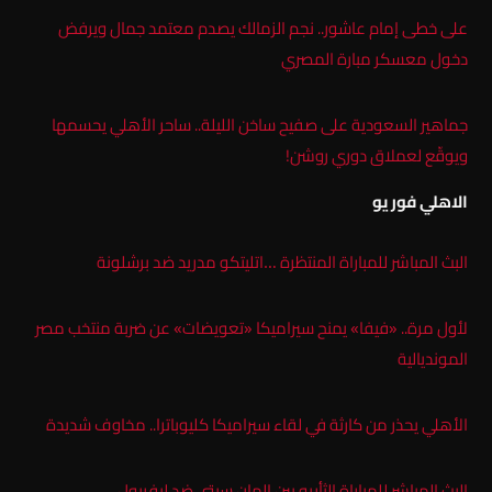
على خطى إمام عاشور.. نجم الزمالك يصدم معتمد جمال ويرفض
دخول معسكر مبارة المصري
جماهير السعودية على صفيح ساخن الليلة.. ساحر الأهلي يحسمها
ويوقّع لعملاق دوري روشن!
الاهلي فور يو
البث المباشر للمباراة المنتظرة …اتليتكو مدريد ضد برشلونة
لأول مرة.. «فيفا» يمنح سيراميكا «تعويضات» عن ضربة منتخب مصر
المونديالية
الأهلي يحذر من كارثة في لقاء سيراميكا كليوباترا.. مخاوف شديدة
البث المباشر للمباراة الثأريه بين المان سيتى ضد ليفربول