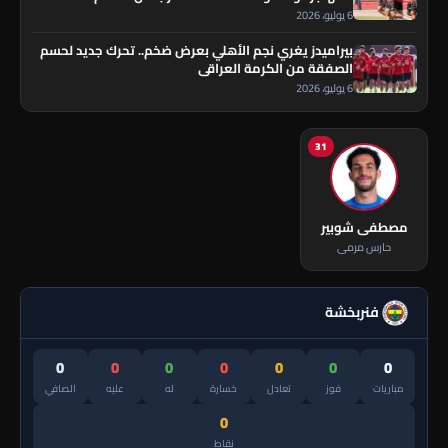
6 يوليو، 2026
بيراميدز يغري نجم الأهلي بعرض ضخم.. تحرك جديد لحسم
الصفقة من الكرمة العراقي
6 يوليو، 2026
31
مصطفى شوبير
حارس مرمى
فنربخشة
0
0
0
0
0
0
0
مباريات
فوز
تعادل
خسارة
له
عليه
الصافي
0
نقاط