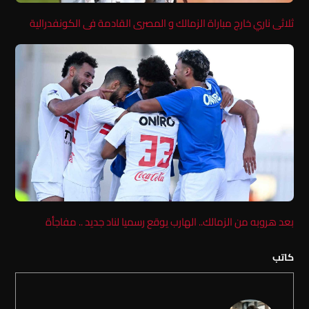
ثلاثى ناري خارج مباراة الزمالك و المصرى القادمة فى الكونفدرالية
بعد هروبه من الزمالك.. الهارب يوقع رسميا لناد جديد .. مفاجأة
كاتب