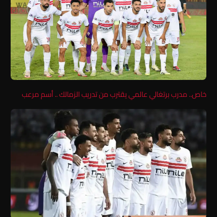
خاص.. مدرب برتغالي عالمي يقترب من تدريب الزمالك .. أسم مرعب