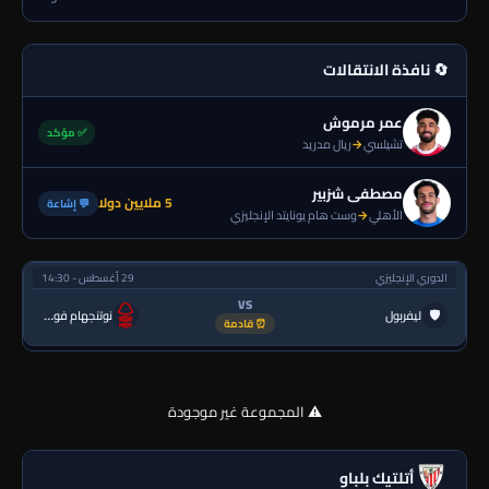
🔄 نافذة الانتقالات
عمر مرموش
✅ مؤكد
تشيلسي
→
ريال مدريد
مصطفى شزبير
5 ملايين دولا
💬 إشاعة
الأهلي
→
وست هام يونايتد الإنجليزي
الدوري الإنجليزي
29 أغسطس - 14:30
VS
🛡
ليفربول
نوتنجهام فورست
⏰ قادمة
⚠️ المجموعة غير موجودة
أتلتيك بلباو