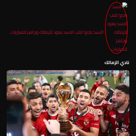
الاسد راجع! قلب الاسد يعود للزمالك وجاهز للمباريات
نادي الزمالك