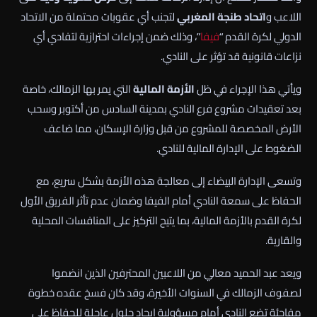
اللاعب و
اتحاد طنجة المغربي
لتجنب أي عقوبات محتملة من الاتحاد
الدولي لكرة القدم “
فيفا
”، وذلك ضمن إجراءات احترازية لتفادي أي
نزاعات قانونية قد تؤثر على النادي.
ويأتي هذا الإجراء في ظل
الأزمة المالية
التي يمر بها الزمالك، خاصة
بعد تعقيدات مشروع فرع النادي بمدينة السادس من أكتوبر وسحب
الأرض المخصصة للمشروع من قبل وزارة الإسكان، مما ضاعف
الضغوط على الإدارة المالية للنادي.
وتسعى الإدارة البيضاء إلى معالجة هذه الأزمة بشكل سريع، مع
الحفاظ على سمعة النادي أمام الفيفا وضمان عدم تأثر الفريق الأول
لكرة القدم بالأزمة المالية، بما يتيح التركيز على المنافسات المحلية
والقارية.
ويعد عبد الحميد معالي من اللاعبين المحترفين الذين انضموا
لصفوف الزمالك في السنوات الأخيرة، وقد كان فسخ عقده خطوة
مفاجئة تضع النادي أمام مسؤولية إيجاد حلول عاجلة للحفاظ على