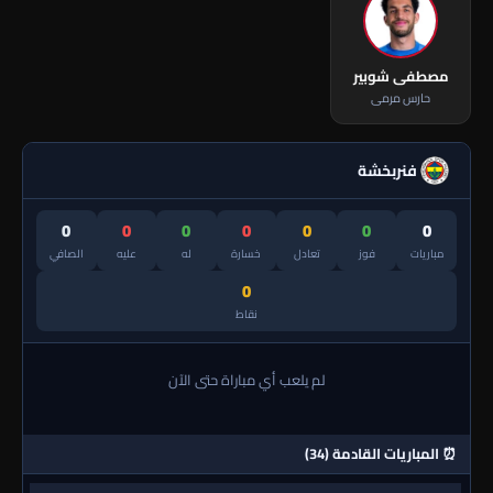
مصطفى شوبير
حارس مرمى
فنربخشة
0
0
0
0
0
0
0
مباريات
فوز
تعادل
خسارة
له
عليه
الصافي
0
نقاط
لم يلعب أي مباراة حتى الآن
⏰ المباريات القادمة (34)