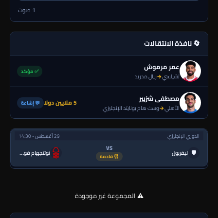
1 صوت
🔄 نافذة الانتقالات
عمر مرموش
✅ مؤكد
تشيلسي
→
ريال مدريد
مصطفى شزبير
5 ملايين دولا
💬 إشاعة
الأهلي
→
وست هام يونايتد الإنجليزي
الدوري الإنجليزي
29 أغسطس - 14:30
VS
🛡
ليفربول
نوتنجهام فورست
⏰ قادمة
⚠️ المجموعة غير موجودة