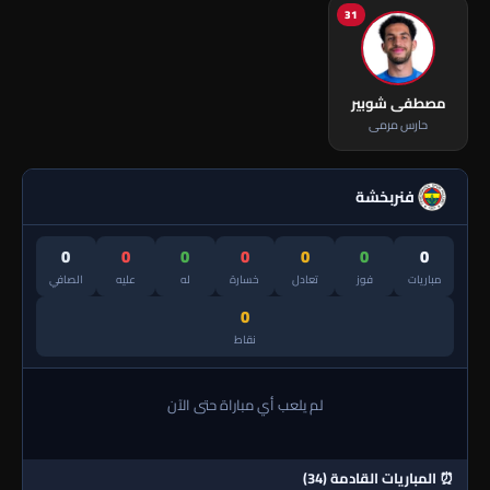
31
مصطفى شوبير
حارس مرمى
فنربخشة
0
0
0
0
0
0
0
مباريات
فوز
تعادل
خسارة
له
عليه
الصافي
0
نقاط
لم يلعب أي مباراة حتى الآن
⏰ المباريات القادمة (34)