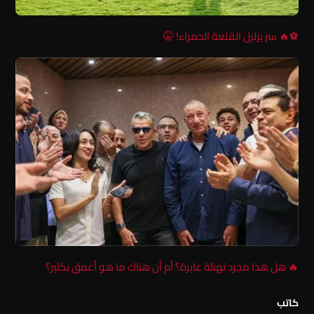
⚽️🔥 سر يزلزل القلعة الحمراء! 🤫
🔥 هل هذا مجرد تهنئة عابرة؟ أم أن هناك ما هو أعمق بكثير؟
كاتب