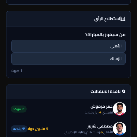
📊
استطلاع الرأي
من سيفوز بالمباراة؟
الأهلي
الزمالك
1 صوت
🔄 نافذة الانتقالات
عمر مرموش
✅ مؤكد
تشيلسي
→
ريال مدريد
مصطفى شزبير
5 ملايين دولا
💬 إشاعة
الأهلي
→
وست هام يونايتد الإنجليزي