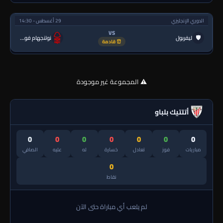
الدوري الإنجليزي
29 أغسطس - 14:30
VS
🛡
ليفربول
نوتنجهام فورست
⏰ قادمة
⚠️ المجموعة غير موجودة
أتلتيك بلباو
0
0
0
0
0
0
0
مباريات
فوز
تعادل
خسارة
له
عليه
الصافي
0
نقاط
لم يلعب أي مباراة حتى الآن