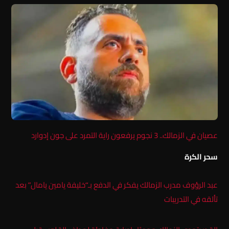
عصيان في الزمالك.. 3 نجوم يرفعون راية التمرد على جون إدوارد
سحر الكرة
عبد الرؤوف مدرب الزمالك يفكر في الدفع بـ“خليفة يامين يامال” بعد
تألقه في التدريبات