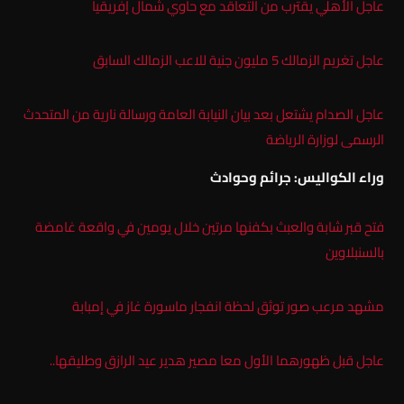
عاجل الأهلي يقترب من التعاقد مع حاوي شمال إفريقيا
عاجل تغريم الزمالك 5 مليون جنية للاعب الزمالك السابق
عاجل الصدام يشتعل بعد بيان النيابة العامة ورسالة نارية من المتحدث
الرسمى لوزارة الرياضة
وراء الكواليس: جرائم وحوادث
فتح قبر شابة والعبث بكفنها مرتين خلال يومين في واقعة غامضة
بالسنبلاوين
مشهد مرعب صور توثق لحظة انفجار ماسورة غاز في إمبابة
عاجل قبل ظهورهما الأول معا مصير هدير عيد الرازق وطليقها..