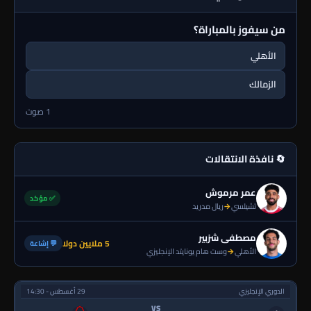
من سيفوز بالمباراة؟
الأهلي
الزمالك
1 صوت
🔄 نافذة الانتقالات
عمر مرموش
✅ مؤكد
تشيلسي
→
ريال مدريد
مصطفى شزبير
5 ملايين دولا
💬 إشاعة
الأهلي
→
وست هام يونايتد الإنجليزي
الدوري الإنجليزي
29 أغسطس - 14:30
VS