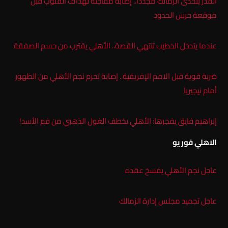
القدر يتحدى الزمالك مجددًا.. إصابة مفاجئة لهداف القلوب قبل
موقعة حرس الحدود
عندما يتدخل الخطيب تنتهي القصة.. الأهلي يقترب من حسم الصفقة
ضربة قوية قبل الامم الإفريقية.. إصابة تحرم نجم الأهلي من الظهور
أمام نيجيريا
إبراهيم فايق يفجرها: الأهلي يخطف الغول الذهبي من فم الأسد!
الاهلي فور يو
عاجل نجم الأهلي يفسخ عقده
عاجل تجميد مجلس إدارة الزمالك