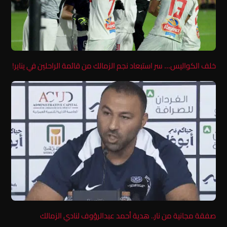
خلف الكواليس… سر استبعاد نجم الزمالك من قائمة الراحلين في يناير!
صفقة مجانية من نار.. هدية أحمد عبدالرؤوف لنادي الزمالك