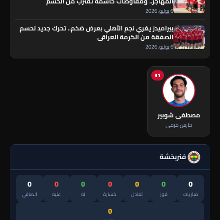
المهاجر.. ومفاوضات حاسمة تقترب من الحسم
6 يوليو، 2026
بيراميدز يغري نجم الأهلي بعرض ضخم.. تحرك جديد لحسم
الصفقة من الكرمة العراقي
6 يوليو، 2026
31
مصطفى شوبير
حارس مرمى
فنربخشة
0
0
0
0
0
0
0
مباريات
فوز
تعادل
خسارة
له
عليه
الصافي
0