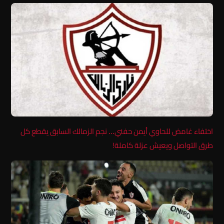
اختفاء غامض للحاوي أيمن حفني… نجم الزمالك السابق يقطع كل
طرق التواصل ويعيش عزلة كاملة!