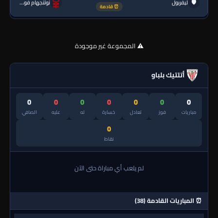
🛡
ليفربول
نوتنجهام فورست
⏰ قادمة
⚠️ المجموعة غير موجودة
أتلتيك بلباو
0
0
0
0
0
0
0
مباريات
فوز
تعادل
خسارة
له
عليه
الصافي
0
نقاط
لم يلعب أي مباراة حتى الآن
⏰ المباريات القادمة (38)