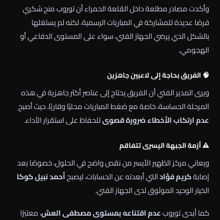
وأكدت مصادر مطلعة داخل القلعة الحمراء أن توروب منح شكري
فرصًا عديدة للمشاركة في المباريات الرسمية، لكنه لم يستغلها
بالشكل الذي يرضي الجهاز الفني، سواء على المستوى الدفاعي أو
الهجومي.
🧠 الفريق بحاجة إلى لاعبين جاهزين
ويرى المدير الفني أن الفريق يحتاج إلى عناصر أكثر جاهزية في هذه
المرحلة الحساسة، خاصة مع ضغط المباريات محليًا وقاريًا، حيث أصبح
عدم ارتكاب الأخطاء ضرورة قصوى
للحفاظ على استقرار الأداء.
⚠️ أزمة الجبهة اليسرى تتفاقم
ويعاني مركز الظهير الأيسر من نقص واضح في الحلول، خصوصًا بعد
إصابة
كريم فؤاد
التي أبعدته عن الحسابات، ليصبح
أحمد نبيل كوكا
الخيار الوحيد الموثوق لدى الجهاز الفني.
كما أبدى توروب
عدم اقتناعه بمستوى مصطفى العش
، معتبرًا