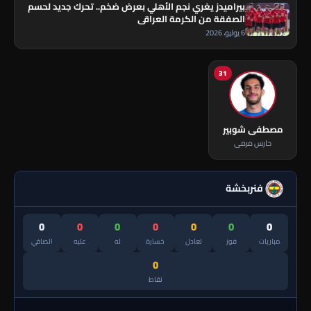
بيراميدز يغري نجم الأهلي بعرض ضخم.. تحرك جديد لحسم
الصفقة من الكرمة العراقي
6 يوليو، 2026
31
مصطفى شوبير
حارس مرمى
فنربخشة
0
0
0
0
0
0
0
مباريات
فوز
تعادل
خسارة
له
عليه
الصافي
0
نقاط