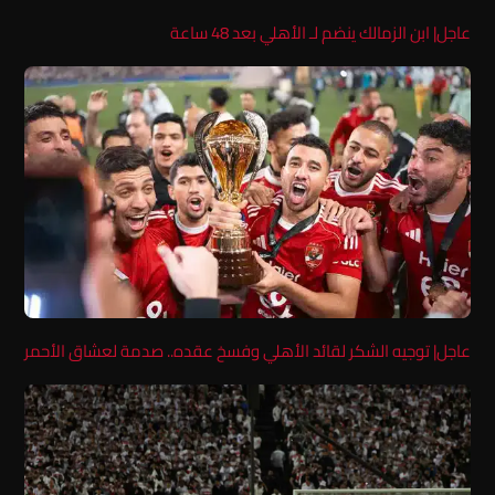
عاجل| ابن الزمالك ينضم لـ الأهلي بعد 48 ساعة
عاجل| توجيه الشكر لقائد الأهلي وفسخ عقده.. صدمة لعشاق الأحمر