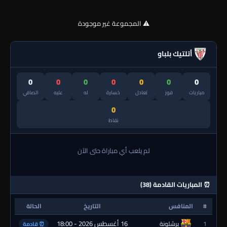
⚠️ المجموعة غير موجودة
أتلتيك بلباو
0
0
0
0
0
0
0
مباريات
فوز
تعادل
خسارة
له
عليه
الصافي
0
نقاط
لم يلعب أي مباراة حتى الآن
⏰ المباريات القادمة (38)
#
المنافس
التاريخ
الحالة
16 أغسطس 2026 - 18:00
1
برشلونة
⏰ قادمة