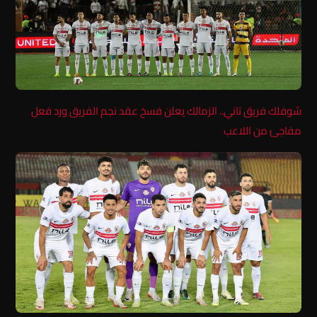
شوفلك فريق تاني.. الزمالك يعلن فسخ عقد نجم الفريق ورد فعل
مفاجئ من اللاعب