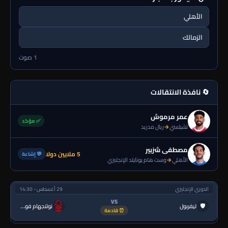
الأهلي
الزمالك
1 صوت
🔄 نافذة الانتقالات
عمر مرموش
✅ مؤكد
تشيلسي
→
ريال مدريد
مصطفى شزبير
5 ملايين دولا
💬 إشاعة
الأهلي
→
وست هام يونايتد الإنجليزي
الدوري الإنجليزي
29 أغسطس - 14:30
VS
🛡
ليفربول
نوتنجهام فورست
⏰ قادمة