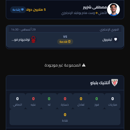
مصطفى شزبير
5 ملايين دولا
💬 إشاعة
الأهلي
→
وست هام يونايتد الإنجليزي
الدوري الإنجليزي
29 أغسطس - 14:30
VS
🛡
ليفربول
نوتنجهام فورست
⏰ قادمة
⚠️ المجموعة غير موجودة
أتلتيك بلباو
0
0
0
0
0
0
0
مباريات
فوز
تعادل
خسارة
له
عليه
الصافي
0
نقاط