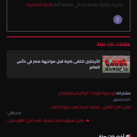
محررة رياضية متخصصة في تغطية أخبار
الكرة المصرية
.
مقالات ذات صلة
الأرجنتين تتلقى ضربة قبل مواجهة مصر في كأس
العالم
فيسبوك
تويتر / X
واتساب
تيليغرام
مشاركة:
‹ الخبر السابق
زلزال داخل الأهلي.. قرارات نارية تضرب جهاز الكرة…
الخبر التالي ›
🔥 عاجل..سهام صالح تكشف السر الذي اقترب من…
📰 أخبار ذات صلة