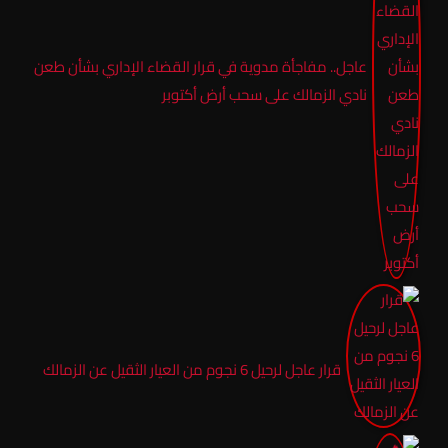
عاجل.. مفاجأة مدوية في قرار القضاء الإداري بشأن طعن
نادي الزمالك على سحب أرض أكتوبر
قرار عاجل لرحيل 6 نجوم من العيار الثقيل عن الزمالك