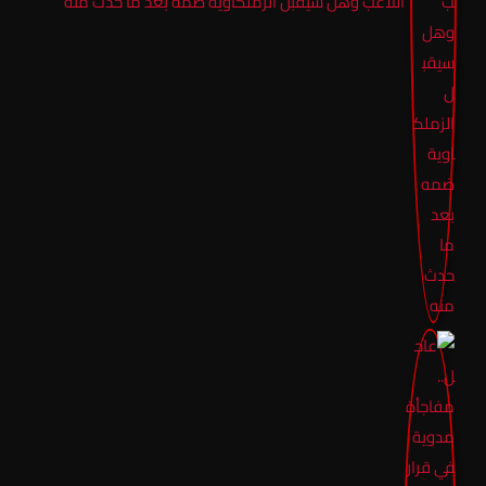
اللاعب وهل سيقبل الزملكاوية ضمه بعد ما حدث منه