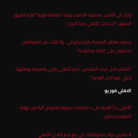
زلزال في التتش.. محمود الخطيب يوجه “صفعة قوية” لنجم الفريق
السابق: “لن تدخل الأهلي مرة أخرى”.
رسمياً: تعطيل الدراسة بقرار حكومي.. و5 فئات من الموظفين
يحصلون على “إجازة مدفوعة”.
“انفجار داخل غرف الملابس.. نجم الأهلي يلقي بقميصه ويعلنها:
رحيلي هو الحل الوحيد!”
الاهلي فور يو
الأهلي بدأ التحرك فى 4 صفقات مدوية لتعويض الراحلين نهاية
الموسم حصرى
8 ملايين دولار للموافقة على بيع نجم النادى الأهلي