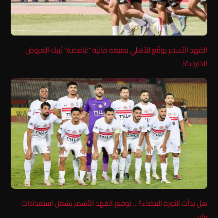
الفهد الأسمر يوقّع للأهلي بصيغة مالية “غامضة” تُربك العروض
الخارجية!
هل بدأت الثورة البيضاء؟… توقيع الفهد الأسمر يشعل استعدادات
يناير