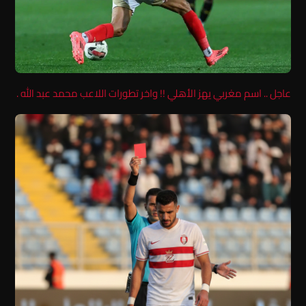
عاجل .. اسم مغربي يهز الأهلي !! واخر تطورات اللاعب محمد عبد الله .