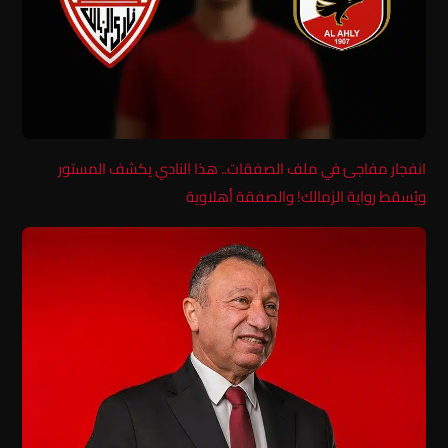
انفجار مفاجئ في ملف الصفقات.. هذا النادي يكشف المستور
ويُسقط رواية الزمالك! والصفقة أهلاوية