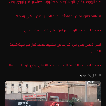
عبد الرؤوف يفتح النار: استبعاد “معشوق الجماهير” قرار تربوي بحت!
إبراهيم فايق يعلن المفاجأة: الجناح الطاير ينضم للأهلي رسميًا”
صدمة للجماهير: الزمالك يوافق على انتقال محترفه في يناير
نجم الأهلي يخرج من التدريب في مشهد مرعب قبل مواجهة شبيبة
القبائل!
صدمة لجماهير القلعة الحمراء… نجم الأهلي يوقع للزمالك رسميًا!
الاهلي فور يو