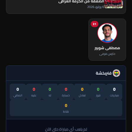
الصفقة من الكرمة العراقي
6 يوليو، 2026
31
مصطفى شوبير
حارس مرمى
فنربخشة
0
0
0
0
0
0
0
مباريات
فوز
تعادل
خسارة
له
عليه
الصافي
0
نقاط
لم يلعب أي مباراة حتى الآن