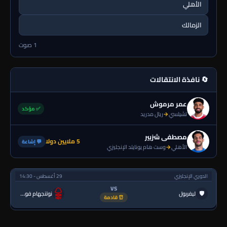
الأهلي
الزمالك
1 صوت
🔄 نافذة الانتقالات
عمر مرموش
✅ مؤكد
تشيلسي
→
ريال مدريد
مصطفى شزبير
5 ملايين دولا
💬 إشاعة
الأهلي
→
وست هام يونايتد الإنجليزي
الدوري الإنجليزي
29 أغسطس - 14:30
VS
🛡
ليفربول
نوتنجهام فورست
⏰ قادمة