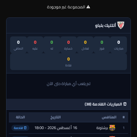
⚠️ المجموعة غير موجودة
أتلتيك بلباو
0
0
0
0
0
0
0
مباريات
فوز
تعادل
خسارة
له
عليه
الصافي
0
نقاط
لم يلعب أي مباراة حتى الآن
⏰ المباريات القادمة (38)
#
المنافس
التاريخ
الحالة
16 أغسطس 2026 - 18:00
1
برشلونة
⏰ قادمة