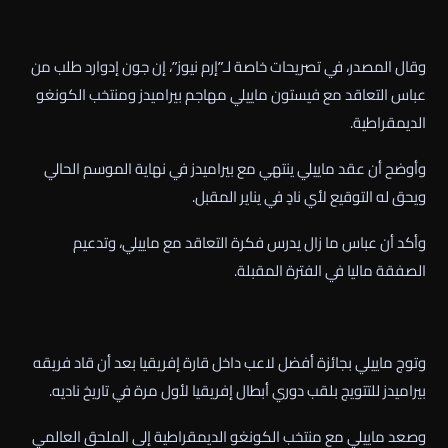
وقال المصدر، في تصريحات خاصة لـ”إرم نيوز”، إن جون إدوارد طلب من
عباس التعاقد مع فيستون ماييلي مهاجم بيراميدز ومنتخب الكونغو
الديمقراطية.
وأوضح أن عقد ماييلي ينتهي مع بيراميدز في نهاية الموسم الحالي
ويحق له التوقيع لأي نادٍ في يناير المقبل.
وأكد أن عباس ما زال يدرس فكرة التعاقد مع ماييلي، وتدعيم
الصفقة ماليا في الفترة المقبلة.
وتوج ماييلي بجائزة أفضل لاعب داخل قارة إفريقيا بعد أن قاد فريقه
بيراميدز للتتويج بلقب دوري أبطال إفريقيا لأول مرة في تاريخ ناديه.
وصعد ماييلي مع منتخب الكونغو الديمقراطية إلى الملحق العالمي