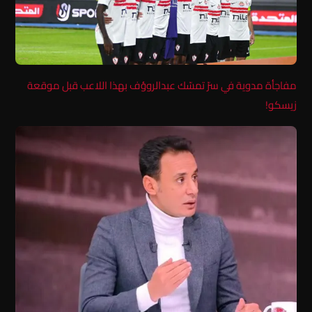
مفاجأة مدوية في سرّ تمسّك عبدالروؤف بهذا اللاعب قبل موقعة
زيسكو!