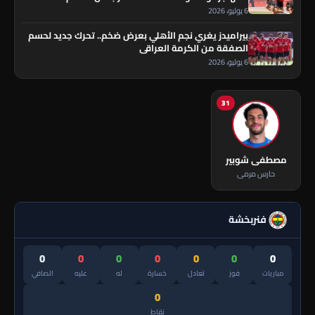
6 يوليو، 2026
بيراميدز يغري نجم الأهلي بعرض ضخم.. تحرك جديد لحسم
الصفقة من الكرمة العراقي
6 يوليو، 2026
31
مصطفى شوبير
حارس مرمى
فنربخشة
0
0
0
0
0
0
0
مباريات
فوز
تعادل
خسارة
له
عليه
الصافي
0
نقاط