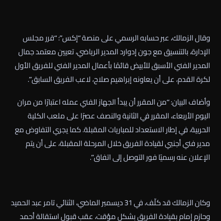
وقال الزمالك، عبر حسابه الرسمي على منصة “إكس”: “قرر مجلس
الإدارة، بالتنسيق مع جون إدوارد المدير الرياضي، تعيين معتمد جمال
المدير الفني الأسبق للأبيض قائمًا بأعمال المدير الفني للفريق الأول
لكرة القدم، على أن يعاونه إبراهيم صلاح، لاعب الفريق السابق”.
وأضاف البيان: “من المقرر أن يبدأ الجهاز الفني عمله اعتبارًا من مران
اليوم الأربعاء، المقرر في الثانية والنصف عصرًا على ملعب الكلية
الحربية، في إطار الاستعداد للمباريات المقبلة. كما يجري التفاوض مع
مدير فني أجنبي لقيادة الفريق خلال المرحلة المقبلة، على أن يتم
الإعلان عنه رسميًا فور التوصل إلى اتفاق”.
وكان الزمالك قد كلّف، في 31 ديسمبر الماضي، الثنائي تامر عبد الحميد
وحازم إمام بقيادة الفريق بشكل مؤقت، عقب قبول استقالة أحمد