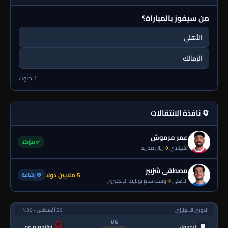
من سيفوز بالمباراة؟
الأهلي
الزمالك
1 صوت
🔄 نافذة الانتقالات
عمر مرموش
✅ مؤكد
تشيلسي
→
ريال مدريد
مصطفى شزبير
5 ملايين دولا
💬 إشاعة
الأهلي
→
وست هام يونايتد الإنجليزي
الدوري الإنجليزي
29 أغسطس - 14:30
VS
🛡
ليفربول
نوتنجهام فورست