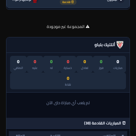
⏰ قادمة
⚠️ المجموعة غير موجودة
أتلتيك بلباو
0
0
0
0
0
0
0
مباريات
فوز
تعادل
خسارة
له
عليه
الصافي
0
نقاط
لم يلعب أي مباراة حتى الآن
⏰ المباريات القادمة (38)
#
المنافس
التاريخ
الحالة