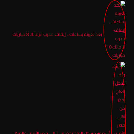
بعد تعيينه بساعات .. إيقاف مدرب الزمالك 8 مباريات
أسطورة ساحل العاج يحذر من ثنائي مصر الثغلب والمكار