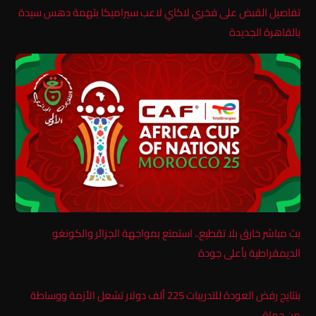
تفاصيل القبض على فخري لاكاي لاعب سيراميكا بتهمة دهس سيدة
بالقاهرة الجديدة
بث مباشر خارق بلا تقطيع.. استمتع بمواجهة الجزائر والكونغو
الديمقراطية بأعلى جودة
بنتايج رفض العودة للتدريبات 225 ألف دولار تشعل الأزمة ووساطة
من حماة